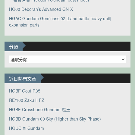
HG00 Deborah’s Advanced GN-X
HGAC Gundam Geminass 02 [Land battle heavy unit]
expansion parts
分類
分
類
近日熱門文章
HGBF Gouf R35
RE/100 Zaku II FZ
HGBF Crossbone Gundam 魔王
HGBD Gundam 00 Sky (Higher than Sky Phase)
HGUC Xi Gundam