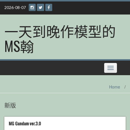
Skip
2026-08-07
to
content
一天到晚作模型的
MS翰
Toggle
navigation
Home
/
新版
MG Gundam ver.3.0