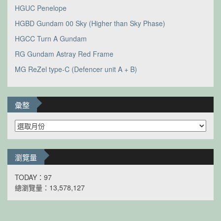
HGUC Penelope
HGBD Gundam 00 Sky (Higher than Sky Phase)
HGCC Turn A Gundam
RG Gundam Astray Red Frame
MG ReZel type-C (Defencer unit A + B)
彙整
彙
整
瀏覽量
TODAY：97
總瀏覽量：13,578,127