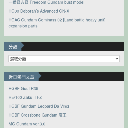
一番賞Ａ賞 Freedom Gundam bust model
HG00 Deborah’s Advanced GN-X
HGAC Gundam Geminass 02 [Land battle heavy unit]
expansion parts
分類
分
類
近日熱門文章
HGBF Gouf R35
RE/100 Zaku II FZ
HGBF Gundam Leopard Da Vinci
HGBF Crossbone Gundam 魔王
MG Gundam ver.3.0