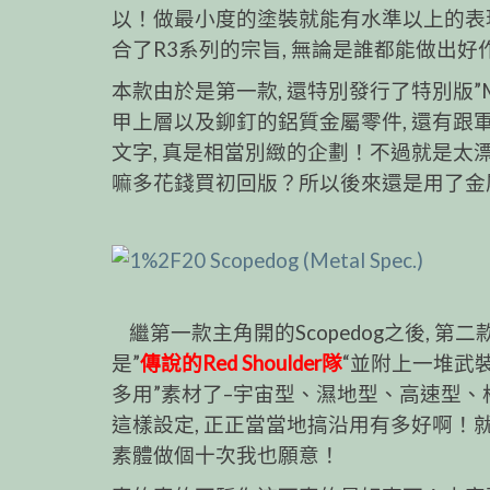
以！做最小度的塗裝就能有水準以上的表現,
合了R3系列的宗旨, 無論是誰都能做出好
本款由於是第一款, 還特別發行了特別版”Me
甲上層以及鉚釘的鋁質金屬零件, 還有跟
文字, 真是相當別緻的企劃！不過就是太漂
嘛多花錢買初回版？所以後來還是用了金屬
繼第一款主角開的Scopedog之後, 第二
是”
傳說的Red Shoulder隊
“並附上一堆武裝
多用”素材了–宇宙型、濕地型、高速型、格
這樣設定, 正正當當地搞沿用有多好啊！
素體做個十次我也願意！