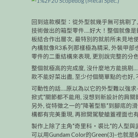
回到這款模型：從外型就幾乎無可挑剔了,
技術做出的箱型零件….好大！整個就像是
板結合作出層次, 最特別的就前所未見地
內構就像R3系列那樣極為精采, 外裝甲
零件的二重結構來表現, 更別說完整的分
整個就極高的完成度, 沒什麼地方能挑剔…
款不能好菜出盡, 至少付個簡單點的也好
可動性的話….原以為以它的外型難以強求–
掀式”關節都不能用, 沒想到新設計的肩
另外, 從特徵之一的”降著型態”到腳底的滑輪
構都有完美重現, 再掀開駕駛艙蓋裡面也
製作上除了主角”奇里科‧裘比”的人型與武
可以用Gundam Color的Green(3