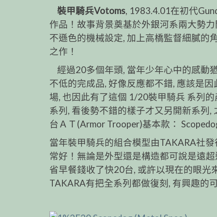
裝甲騎兵Votoms
, 1983.4.01在初
作品！故事背景奠基於外銀河系兩大勢力間
不遜色的機械設定, 加上高橋監督細膩的角色
之作！
經過20多個年頭, 當年少年心中的感動猶
不低的完成品, 好像反應都不錯, 應該是
場, 也因此有了這個 1/20裝甲騎兵 系
系列, 看後勢不錯的樣子才又另開新系列
台ＡＴ(Armor Trooper)基本款： Sc
當年裝甲騎兵的組合模型由TAKARA社發行
常好！無論是外型還是構造都可說是遠超
省早餐錢收了快20台, 或許以現在的眼光
TAKARA有把全系列都做復刻, 有興趣