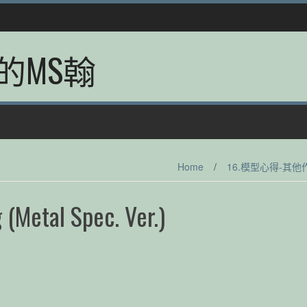
的MS翰
Home
/
16.模型心得-其他
etal Spec. Ver.)