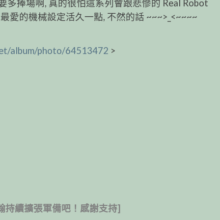
場啊, 真的很怕這系列會跟悲慘的 Real Robot
我最愛的機械設定活久一點, 不然的話 ~~~>_<~~~~
t.net/album/photo/64513472
>
翰持續擴張軍備吧！感謝支持]