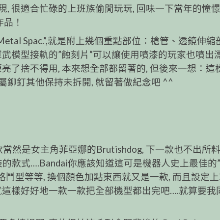
 很適合忙碌的上班族偷閒玩玩, 回味一下當年的憧憬,
作品！
tal Spac.”,就是附上幾個重點部位：槍管、透鏡伸
軍武模型接軌的”蝕刻片”可以讓使用噴漆的玩家也噴出
亮了捨不得用, 本來想全部都留著的, 但後來一想：這
鉚釘其他保持未拆開, 就留著做紀念吧 ^^
款當然是女主角菲亞娜的Brutishdog, 下一款也不出所
的款式….Bandai你應該知道這可是機器人史上最佳的
鬥型等等, 換個顏色加點東西就又是一款, 而且設定
就這樣好好地一款一款把全部機型都出完吧….就算要我