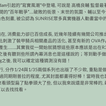
代Gundam引起的”寫實風潮”中登場, 可說是 高橋良輔 監督
的”百年戰爭”….破敗的街景、末世的氛圍、輔以至今
刻畫, 被公認為 SUNRISE眾多真實機器人動畫當中
在, 消費能力卻已百倍成長, 近幾年陸續有幾間公司推
因此刺激了裝甲騎兵相關產品的活化, 甚至有新的 OVA
列的產生……..其實我從一開始就猜想這些原本應該是出在R
, 之後有聽到些所謂內幕消息也是這樣說的；等到動手
opedog之後, 我可以確定這種猜測沒有錯！
, 分作1/24與1/35兩個系列也出版了不少款, 重點是
過同期剛普拉的程度, 尤其封面都畫得好棒！當時我也
來看頭型扁了點拳頭大了些, 但以我來說還是非常棒的, 
的可以去找找看。