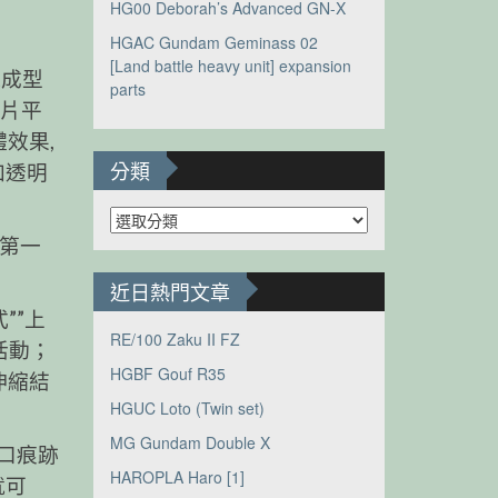
HG00 Deborah’s Advanced GN-X
HGAC Gundam Geminass 02
[Land battle heavy unit] expansion
殊成型
parts
兩片平
效果,
分類
加透明
分
類
是第一
近日熱門文章
””上
RE/100 Zaku II FZ
活動；
HGBF Gouf R35
伸縮結
HGUC Loto (Twin set)
MG Gundam Double X
料口痕跡
HAROPLA Haro [1]
就可