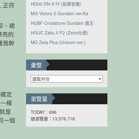
HG00 GN-X IV (指揮官機)
 正符
MG Victory 2 Gundam ver.Ka
HGBF Crossbone Gundam 魔王
縮部、裙
HGUC Zaku II F2 (Zeon仕樣)
漂亮的
MG Zeta Plus (Unicorn ver.)
樣我幹
彙整
彙
整
料確定
瀏覽量
”一模
上就是
TODAY：696
總瀏覽量：13,576,718
同一個