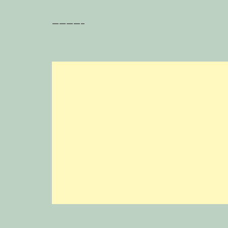
————–