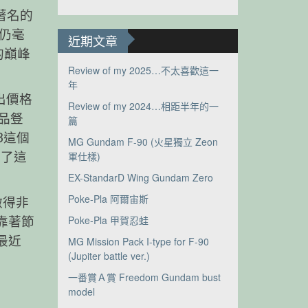
最著名的
仍毫
近期文章
的巔峰
Review of my 2025…不太喜歡這一
年
出價格
Review of my 2024…相距半年的一
作品豋
篇
3這個
MG Gundam F-90 (火星獨立 Zeon
軍仕樣)
做了這
EX-StandarD Wing Gundam Zero
Poke-Pla 阿爾宙斯
做得非
Poke-Pla 甲賀忍蛙
靠著節
最近
MG Mission Pack I-type for F-90
(Jupiter battle ver.)
一番賞Ａ賞 Freedom Gundam bust
model