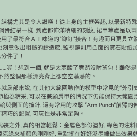
 結構尤其是令人讚嘆！從上身的主框架起, 以最新特
鋼骨結構一樣, 到處都佈滿精細的刻紋, 裙甲等處是以
使用了最符合ＡＴ味道的”鉚釘”接合！有趣而且更具立體
部也刻意做出粗糙的鑄造感, 監視鏡則用凸面的寶石貼紙
色分件了！
…..喔！想到一個, 就是太寒酸了竟然沒附背包！雖然
, 不然整個那樣漂亮背上卻空空蕩蕩的。
就肩部來說, 在其他大範圍動作的模型中常見的”外引式
關節極為精采, 可以在兼顧肩甲的情況下仍能保持大範圍
與側面的撞針, 還有常用的攻擊 “Arm Punch”前臂的
有精巧的配置, 可玩性是非常足夠。
裝之外, 真的相當輕鬆：金屬色部份塗好, 綠色的注
)–也就是薩克綠來補顏色剛剛好, 重點擺在好好滲墨線做出效果