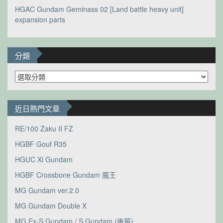
HGAC Gundam Geminass 02 [Land battle heavy unit]
expansion parts
分類
分
類
近日熱門文章
RE/100 Zaku II FZ
HGBF Gouf R35
HGUC Xi Gundam
HGBF Crossbone Gundam 魔王
MG Gundam ver.2.0
MG Gundam Double X
MG Ex-S Gundam / S Gundam (後篇)