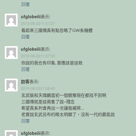
回覆
ufglobeiii
表示:
2010-08-2211:57:27
看起來三國傳真有點忽略了GW系機體
回覆
ufglobeiii
表示:
2010-08-2211:57:53
你說的我也有印象, 那應該是這款
回覆
訪客
表示:
2010-08-2321:38:45
玄武裝和天熾鵬當初一個猶豫現在都找不到啊
三國傳就差這兩隻了說~殘念
希望真系列會再出一次讓我補齊…
老實說玄武呂布的眼太明顯了，沒有一代的霸氣說
回覆
ufglobeiii
表示: