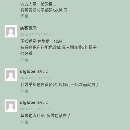
W五人眾一起淚目….
看著曹操父子都是GX係 囧
回覆
訪客
表示:
2010-08-2210:57:44
不知道是 這隻還一代的
有看過把它的配色改成 真三國無雙5的樣子
很好看
回覆
ufglobeiii
表示:
2010-08-2211:52:36
我幾乎都是買首發貨, 每個月一出新品就買了
回覆
ufglobeiii
表示:
2010-08-2211:52:58
其實也沒什麼, 多做也就會了
回覆