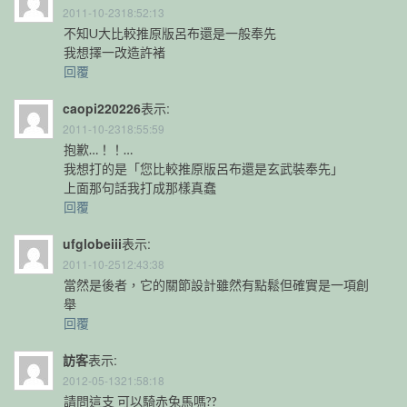
2011-10-2318:52:13
不知U大比較推原版呂布還是一般奉先
我想擇一改造許褚
回覆
caopi220226
表示:
2011-10-2318:55:59
抱歉…！！…
我想打的是「您比較推原版呂布還是玄武裝奉先」
上面那句話我打成那樣真蠢
回覆
ufglobeiii
表示:
2011-10-2512:43:38
當然是後者，它的關節設計雖然有點鬆但確實是一項創
舉
回覆
訪客
表示:
2012-05-1321:58:18
請問這支 可以騎赤兔馬嗎??