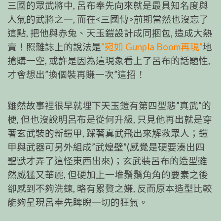
三國的眾武將中, 呂布奉先向來就是最具知名度與
人氣的武將之一, 而在<三國傳>前期當然也沒忘了
這點, 把他與赤兔、天玉鎧設計成同捆包, 造成大熱
賣！照雜誌上的說法是
“宛如 Gunpla Boom再現”
地
搶購一空, 或許是因為這現象看上了呂布的話題性,
才會想出”換個裝再賺一次”這招！
雖然故事裡很早就埋下天玉鎧有第四型態”真武”的
梗, 但也沒說明呂布是從何升級, 只見他再出就是穿
著玄武裝的新鎧甲, 踩著真武飛出來解救眾人；鎧
甲與武器可另外組成”武煌壁”(感覺是硬要湊出四
聖獸才弄了這怪東西出來)；玄武裝呂布的造型雖
然威猛又華麗, 但硬加上一堆鬚鬚角角的要素之後
卻感到不夠洗鍊, 略有累贅之嫌, 反而原本造型比較
能夠呈現呂奉先睥睨一切的狂氣。