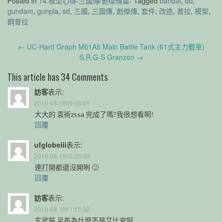
Posted in
14.模型心得-三國傳/創傑傳篇-
Tagged
bandai
,
bb
,
gundam
,
gunpla
,
sd
,
三國
,
三國傳
,
創傑傳
,
套件
,
改造
,
普拉
,
模型
,
鋼普拉
Post
←
UC-Hard Graph M61A5 Main Battle Tank (61式主力戰車)
navigation
S.R.G-S Granzon
→
This article has 34 Comments
訪客
表示:
2010-08-1909:05:01
大大的 袁術zssa 完成了嗎?我很想看啊!
回覆
ufglobeiii
表示:
2010-08-1910:25:49
連打開都還沒開咧 🙂
回覆
訪客
表示:
2010-08-1911:15:32
玄武裝 呂布為什麼不是艾比安阿..