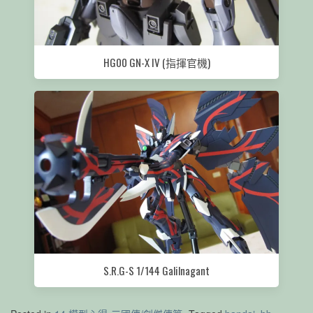
HG00 GN-X IV (指揮官機)
S.R.G-S 1/144 Galilnagant