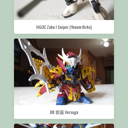
HGUC Zaku I Sniper (Yonem Kirks)
BB 郭嘉 Versago