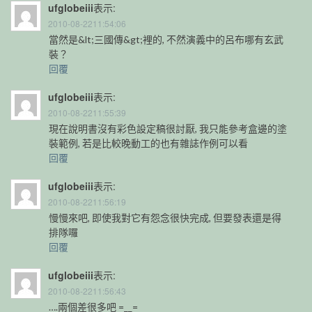
ufglobeiii
表示:
2010-08-2211:54:06
當然是&lt;三國傳&gt;裡的, 不然演義中的呂布哪有玄武
裝？
回覆
ufglobeiii
表示:
2010-08-2211:55:39
現在說明書沒有彩色設定稿很討厭, 我只能參考盒邊的塗
裝範例, 若是比較晚動工的也有雜誌作例可以看
回覆
ufglobeiii
表示:
2010-08-2211:56:19
慢慢來吧, 即使我對它有怨念很快完成, 但要發表還是得
排隊囉
回覆
ufglobeiii
表示:
2010-08-2211:56:43
….兩個差很多吧 =__=