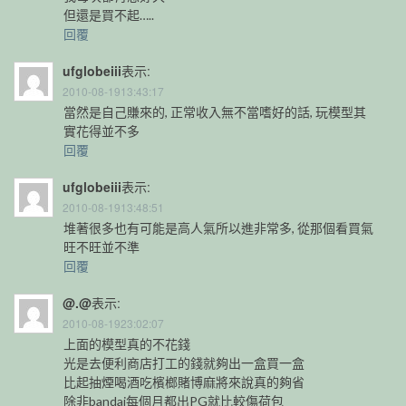
但還是買不起…..
回覆
ufglobeiii
表示:
2010-08-1913:43:17
當然是自己賺來的, 正常收入無不當嗜好的話, 玩模型其
實花得並不多
回覆
ufglobeiii
表示:
2010-08-1913:48:51
堆著很多也有可能是高人氣所以進非常多, 從那個看買氣
旺不旺並不準
回覆
@.@
表示:
2010-08-1923:02:07
上面的模型真的不花錢
光是去便利商店打工的錢就夠出一盒買一盒
比起抽煙喝酒吃檳榔賭博麻將來說真的夠省
除非bandai每個月都出PG就比較傷荷包