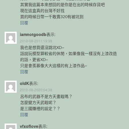
其實我這篇本來想回的是你是在出的時候存貨吧
現在這盒真的台灣不好找
買的時候日幣一千敢賣320有被坑到
回覆
iamnotgoodb
表示:
2010-08-2011:19:38
我也是想買還沒跳坑XD~
話說玩模型算較省的休閒，如果像我一樣沒有上漆改造
的話，更省XD~
只是會羨慕像大大這樣的有上漆作品~
回覆
oldK
表示:
2010-08-2020:04:38
呂布的武器不是方天畫戢嗎？
怎麼變方天武戢呢？
是三國賺裡的設定？？
回覆
vfxoflove
表示: