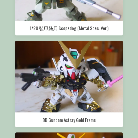
1/20 裝甲騎兵 Scopedog (Metal Spec. Ver.)
BB Gundam Astray Gold Frame