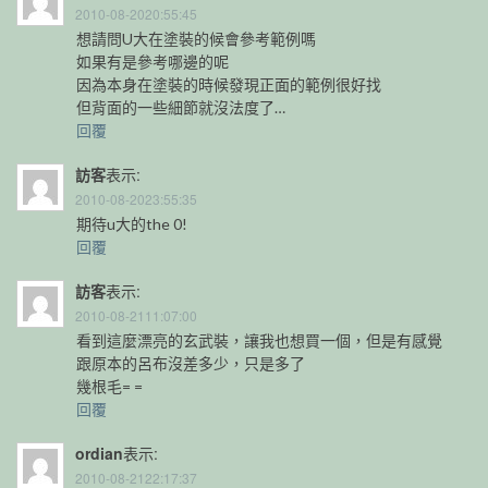
2010-08-2020:55:45
想請問U大在塗裝的候會參考範例嗎
如果有是參考哪邊的呢
因為本身在塗裝的時候發現正面的範例很好找
但背面的一些細節就沒法度了…
回覆
訪客
表示:
2010-08-2023:55:35
期待u大的the 0!
回覆
訪客
表示:
2010-08-2111:07:00
看到這麼漂亮的玄武裝，讓我也想買一個，但是有感覺
跟原本的呂布沒差多少，只是多了
幾根毛= =
回覆
ordian
表示:
2010-08-2122:17:37