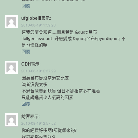
回覆
ufglobeiii
表示:
2010-08-1911:59:23
這我怎麼會知道…..而且若是 &quot;呂布
Tallgeese&quot; 升級變成 &quot;呂布Epyon&quot; 不
是也怪怪的嗎
回覆
GDH
表示:
2010-08-1912:37:29
因為呂布從沒當過艾比安
演者沒變太多
不過台灣賣到缺貨 但日本卻相當多在堆著
只能說進貨少人氣高的因素
回覆
訪客
表示:
2010-08-1912:57:52
你的經費好多啊!都從哪來的?
我每次都肖想好久