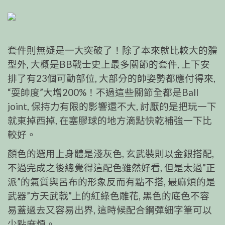
套件則無疑是一大突破了！除了本來就比較大的體
型外, 大概是BB戰士史上最多關節的套件, 上下安
排了有23個可動部位, 大部分的帥姿勢都應付得來,
“耍帥度”大增200%！不過這些關節全都是Ball
joint, 保持力有限的影響還不大, 討厭的是把玩一下
就東掉西掉, 在塞膠球的地方滴點快乾補強一下比
較好。
顏色的選用上身體是淺灰色, 玄武裝則以金銀搭配,
不過完成之後總覺得這配色雖然好看, 但是太過”正
派”的氣質與呂布的形象反而有點不搭, 最麻煩的是
武器”方天武戟”上的紅綠色雕花, 黑色的底色不容
易蓋過去又容易出界, 這時候配合鋼彈細字筆可以
少點麻煩。