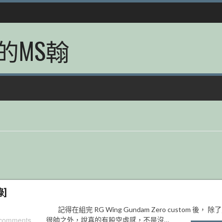
的MS翰
錄]
記得在組完 RG Wing Gundam Zero custom 後， 除
 comments
很帥之外，說真的有股空虛感，不是沒…