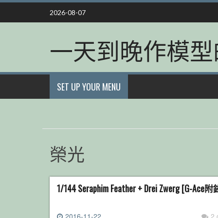
Skip
2026-08-07
to
content
一天到晚作模型
SET UP YOUR MENU
榮光
1/144 Seraphim Feather + Drei Zwerg [G-Ace附
2016-11-22
2