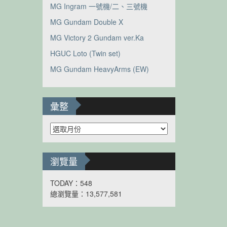
MG Ingram 一號機/二、三號機
MG Gundam Double X
MG Victory 2 Gundam ver.Ka
HGUC Loto (Twin set)
MG Gundam HeavyArms (EW)
彙整
彙
整
瀏覽量
TODAY：548
總瀏覽量：13,577,581