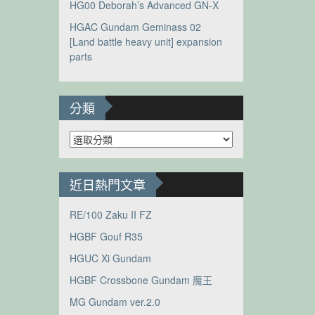
HG00 Deborah’s Advanced GN-X
HGAC Gundam Geminass 02
[Land battle heavy unit] expansion
parts
分類
分
類
近日熱門文章
RE/100 Zaku II FZ
HGBF Gouf R35
HGUC Xi Gundam
HGBF Crossbone Gundam 魔王
MG Gundam ver.2.0