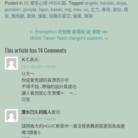
Posted in
02.模型心得-HGUC篇-
Tagged
angelo
,
bandai
,
doga
,
gundam
,
gunpla
,
hguc
,
katoki
,
mg
,
msv
,
uc
,
主力
,
專用
,
普拉
,
模
型
,
獨角獸
,
衛隊
,
護衛
,
逆襲的夏亞
,
量產
,
鋼彈
Post
←
Evangelion 初號機 劇場版:破 覺醒 ver.
navigation
HG00 Tieren Taozi (Sergei’s custom)
→
This article has 14 Comments
ＫＣ
表示:
2011-06-2311:46:06
Ｕ大～
你這紫色調的真漂亮＠＠
不得不說…帶袖的設計真成功
讓人看到就心生畏懼＝ ＝…
回覆
潛水已久的路人
表示:
2011-06-2311:46:56
請問板大的HGUC新安州一直沒發表難道就是因為金邊
嗎?(頭香!)