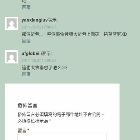
吧…
回覆
yanxiangluv
表示:
2011-08-2917:06:07
那個背包…一整個很像黃埔大背包上面夾一捲草蓆啊XD
回覆
ufglobeiii
表示:
2011-08-3014:05:53
這也太會聯想了吧 XDD
回覆
發佈留言
發佈留言必須填寫的電子郵件地址不會公開。
必填欄位標示為
*
留言
*