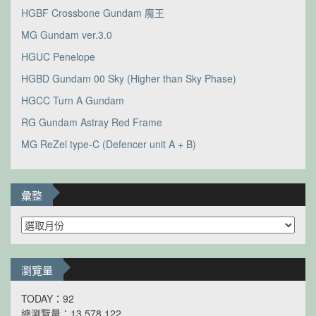
HGBF Crossbone Gundam 魔王
MG Gundam ver.3.0
HGUC Penelope
HGBD Gundam 00 Sky (Higher than Sky Phase)
HGCC Turn A Gundam
RG Gundam Astray Red Frame
MG ReZel type-C (Defencer unit A + B)
彙整
彙
整
瀏覽量
TODAY：92
總瀏覽量：13,578,122