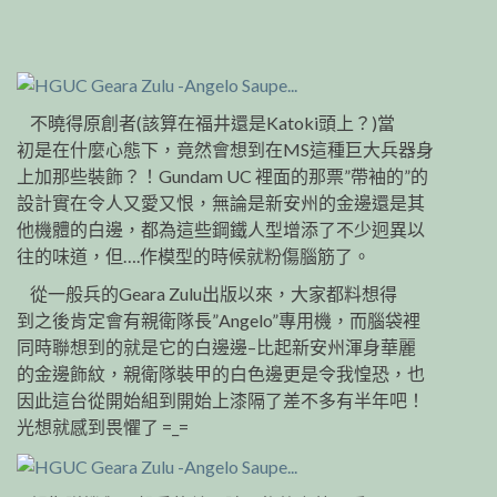
不曉得原創者(該算在福井還是Katoki頭上？)當
初是在什麼心態下，竟然會想到在MS這種巨大兵器身
上加那些裝飾？！Gundam UC 裡面的那票”帶袖的”的
設計實在令人又愛又恨，無論是新安州的金邊還是其
他機體的白邊，都為這些鋼鐵人型增添了不少迥異以
往的味道，但….作模型的時候就粉傷腦筋了。
從一般兵的Geara Zulu出版以來，大家都料想得
到之後肯定會有親衛隊長”Angelo”專用機，而腦袋裡
同時聯想到的就是它的白邊邊–比起新安州渾身華麗
的金邊飾紋，親衛隊裝甲的白色邊更是令我惶恐，也
因此這台從開始組到開始上漆隔了差不多有半年吧！
光想就感到畏懼了 =_=