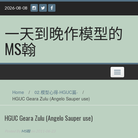
Skip
2026-08-08
to
content
一天到晚作模型的
MS翰
Toggle
navigation
Home
/
02.模型心得-HGUC篇-
/
HGUC Geara Zulu (Angelo Sauper use)
HGUC Geara Zulu (Angelo Sauper use)
Posted By
MS翰
on 2011-06-23