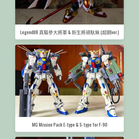
LegendBB 真驅參大將軍 & 新生將頑馱無 (超鋼ver.)
MG Mission Pack E-type & S-type for F-90