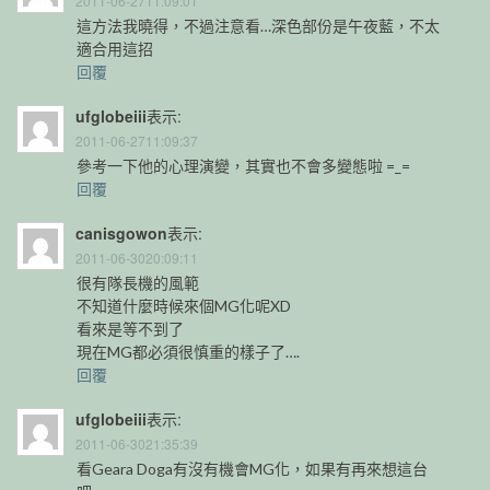
2011-06-2711:09:01
這方法我曉得，不過注意看…深色部份是午夜藍，不太
適合用這招
回覆
ufglobeiii
表示:
2011-06-2711:09:37
參考一下他的心理演變，其實也不會多變態啦 =_=
回覆
canisgowon
表示:
2011-06-3020:09:11
很有隊長機的風範
不知道什麼時候來個MG化呢XD
看來是等不到了
現在MG都必須很慎重的樣子了….
回覆
ufglobeiii
表示:
2011-06-3021:35:39
看Geara Doga有沒有機會MG化，如果有再來想這台