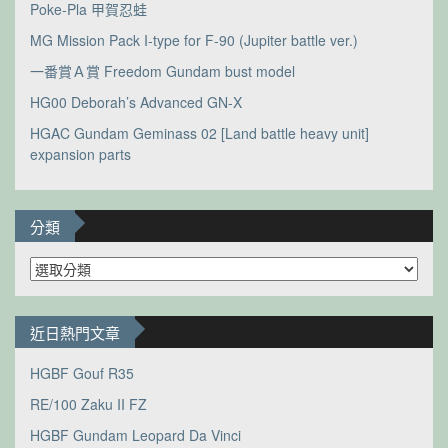
Poke-Pla 甲賀忍蛙
MG Mission Pack I-type for F-90 (Jupiter battle ver.)
一番賞Ａ賞 Freedom Gundam bust model
HG00 Deborah’s Advanced GN-X
HGAC Gundam Geminass 02 [Land battle heavy unit]
expansion parts
分類
分
類
近日熱門文章
HGBF Gouf R35
RE/100 Zaku II FZ
HGBF Gundam Leopard Da Vinci