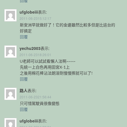
回覆
ufglobeiii
表示:
2011-06-2315:12:17
新安洲早就做好了！它的金邊雖然比較多但是比這台的
好搞定
回覆
yechu2003
表示:
2011-06-2318:26:01
U老師可以試試看懶人法啊~~~~
先統一上白色再用田宮X-1上
之後用棉花棒沾法朗溶劑慢慢擦就可以了!
回覆
路人
表示:
2011-06-2321:56:44
只可惜駕駛員很像變態
回覆
ufglobeiii
表示: