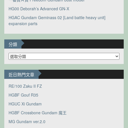
HG00 Deborah’s Advanced GN-X
HGAC Gundam Geminass 02 [Land battle heavy unit]
expansion parts
分類
分
類
近日熱門文章
RE/100 Zaku II FZ
HGBF Gouf R35
HGUC Xi Gundam
HGBF Crossbone Gundam 魔王
MG Gundam ver.2.0