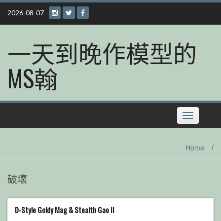
Skip
2026-08-07
to
content
一天到晚作模型的
MS翰
Toggle
navigation
Home
/
破壞
D-Style Goldy Mag & Stealth Gao II