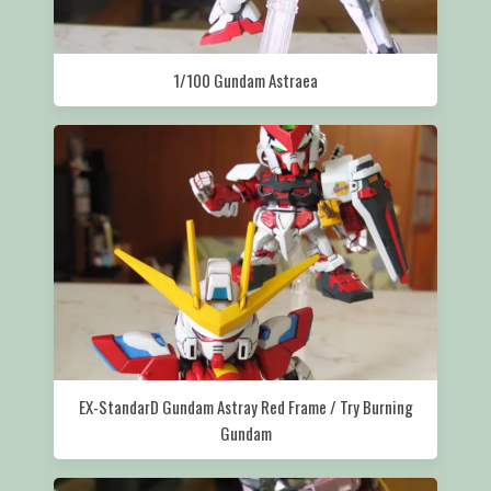
1/100 Gundam Astraea
EX-StandarD Gundam Astray Red Frame / Try Burning
Gundam