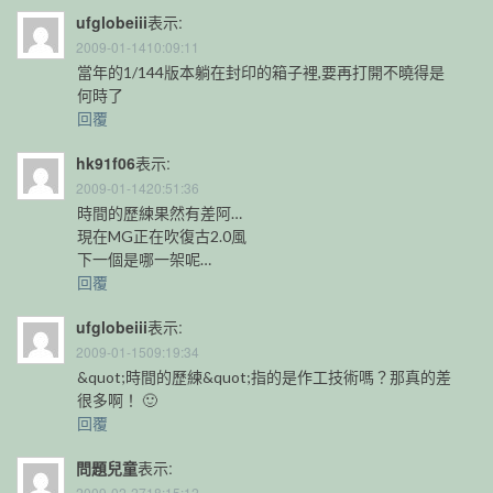
ufglobeiii
表示:
2009-01-1410:09:11
當年的1/144版本躺在封印的箱子裡,要再打開不曉得是
何時了
回覆
hk91f06
表示:
2009-01-1420:51:36
時間的歷練果然有差阿…
現在MG正在吹復古2.0風
下一個是哪一架呢…
回覆
ufglobeiii
表示:
2009-01-1509:19:34
&quot;時間的歷練&quot;指的是作工技術嗎？那真的差
很多啊！ 🙂
回覆
問題兒童
表示:
2009-02-2718:15:12