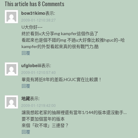
This article has 8 Comments
bow31kimo
表示:
2009-01-1210:38:27
U大你好~~
終於看到u大分享mg kampfer這個作品了
看起來也是個不錯的mg 不過u大好像比較推hguc的~哈
kampfer的外型看起來真的很有戰鬥力,酷
回覆
ufglobeiii
表示:
2009-01-1210:57:40
畢竟有將近8年的差距,HGUC實在比較讚！
回覆
地藏
表示:
2009-01-1219:42:00
讓我想起老家的抽屜裡還有當年1/144的版本還沒動手…
要不要加個當年的版本
來個「砍不壞」三連發？
回覆