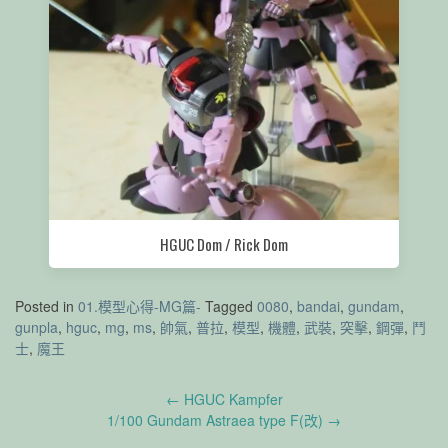
HGUC Dom / Rick Dom
Posted in
01.模型心得-MG篇-
Tagged
0080
,
bandai
,
gundam
,
gunpla
,
hguc
,
mg
,
ms
,
帥氣
,
普拉
,
模型
,
機體
,
武裝
,
突擊
,
鋼彈
,
鬥
士
,
魔王
Post
←
HGUC Kampfer
navigation
1/100 Gundam Astraea type F(改)
→