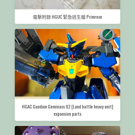
電擊附錄 HGUC 緊急逃生艙 Primrose
HGAC Gundam Geminass 02 [Land battle heavy unit]
expansion parts