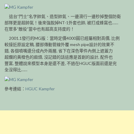
這台”鬥士”名字帥氣、造型帥氣、一邊滑行一邊秒掉整個防衛
部隊更是超帥氣！後來強脫掉NT-1外套也帥, 被打成蜂窩也……
在眾多”敵役”當中也有超高支持度的！
2001.1發行的MG版：當時定價4000圓已經屬相對高價, 比例
較接近原設定稿, 腰部傳動管線外覆 mesh pipe設計的效果不
錯, 各個噴嘴還分成內外兩層, 省下在深色零件內側上遮蓋力
超爛的黃橙色的麻煩, 沒記錯的話這應是首創的設計, 配件也
豐富, 整體說來模型本身是還不差, 不過在HGUC版面前還是完
全沒得比……
參考連結：
HGUC Kampfer