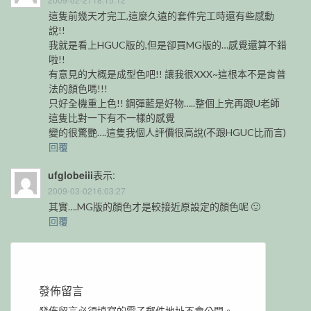
這隻前幾天才完工,這麼久遠的套件完工時還有些感動
說!!
我就是看上HGUC版的,但是卻買MG版的…感覺還算不錯
啦!!
有意見的大概是成型色吧!! 讓我很XXX~這根本不是肯普
法的顏色嗎!!!
只好全機重上色!! 鋼彈藍是好物…..整個上完再跟U老師
這隻比對一下有不一樣的感覺
變的很驚艷….這隻我個人評價很高說(不跟HGUC比而言)
回覆
ufglobeiii
表示:
2009-03-0216:03:27
其實….MG版的顏色才是較接近原設定的顏色呢 🙂
回覆
發佈留言
發佈留言必須填寫的電子郵件地址不會公開。