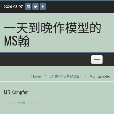
Skip
2026-08-07
to
content
一天到晚作模型的
MS翰
Toggle
navigation
Home
/
01.模型心得-MG篇-
/
MG Kampfer
MG Kampfer
Posted By
MS翰
on 2009-01-12