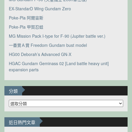
EX-StandarD Wing Gundam Zero
Poke-Pla 阿爾宙斯
Poke-Pla 甲賀忍蛙
MG Mission Pack I-type for F-90 (Jupiter battle ver.)
一番賞Ａ賞 Freedom Gundam bust model
HG00 Deborah’s Advanced GN-X
HGAC Gundam Geminass 02 [Land battle heavy unit]
expansion parts
分類
分
類
近日熱門文章