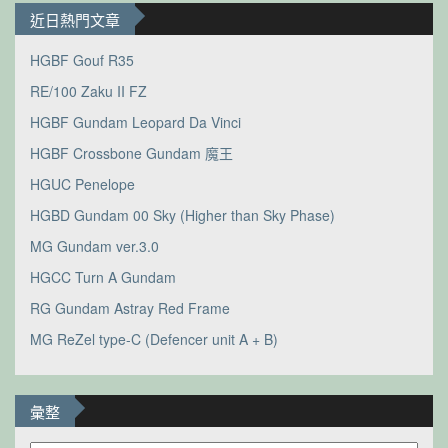
近日熱門文章
HGBF Gouf R35
RE/100 Zaku II FZ
HGBF Gundam Leopard Da Vinci
HGBF Crossbone Gundam 魔王
HGUC Penelope
HGBD Gundam 00 Sky (Higher than Sky Phase)
MG Gundam ver.3.0
HGCC Turn A Gundam
RG Gundam Astray Red Frame
MG ReZel type-C (Defencer unit A + B)
彙整