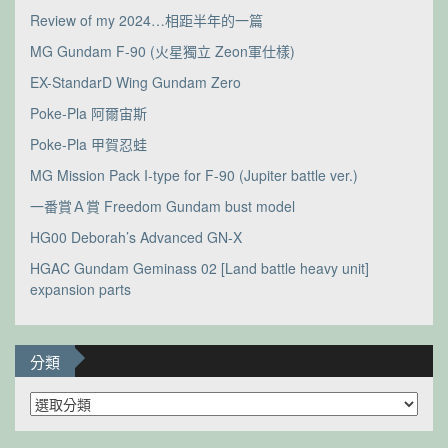
Review of my 2024…相距半年的一篇
MG Gundam F-90 (火星獨立 Zeon軍仕樣)
EX-StandarD Wing Gundam Zero
Poke-Pla 阿爾宙斯
Poke-Pla 甲賀忍蛙
MG Mission Pack I-type for F-90 (Jupiter battle ver.)
一番賞Ａ賞 Freedom Gundam bust model
HG00 Deborah’s Advanced GN-X
HGAC Gundam Geminass 02 [Land battle heavy unit]
expansion parts
分類
分
類