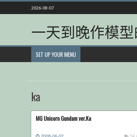
Skip
2026-08-07
to
content
一天到晚作模型
SET UP YOUR MENU
ka
MG Unicorn Gundam ver.Ka
2008-06-02
54