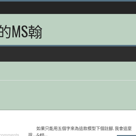
的MS翰
如果只能用五個字來為這款模型下個註腳, 我會這麼
 comments
說….&#8…