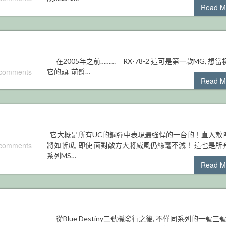
Read M
在2005年之前……… RX-78-2 這可是第一款MG, 想
 comments
它的頭, 前臂…
Read M
它大概是所有UC的鋼彈中表現最強悍的一台的！直入敵
 comments
將如斬瓜, 即使 面對敵方大將威風仍絲毫不減！ 這也是所
系列MS…
Read M
從Blue Destiny二號機發行之後, 不僅同系列的一號三號