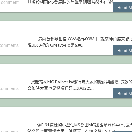
 comment
其處於相同MS發展肢的陸戰型鋼彈當然也在”必…
Read M
這兩台都是出自 OVA名作0083中, 就某種角度來說,
 comments
說0083裡的 GM type-c 是&#8…
Read M
想起當初MG Ball ver.ka發行時大家的驚訝與讚嘆, 這款
 comments
公佈時大家也是驚嘆連連….&#8221…
Read M
像F-91這樣的小型化MS會出MG雖說是意料中事, 去
 comments
然公開也著實讓大家一陣驚喜；在這之後F-90、C…