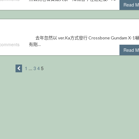
Read M
去年忽然以 ver.Ka方式發行 Crossbone Gundam X-1
 comments
有剛…
Read M
1
...
3
4
5