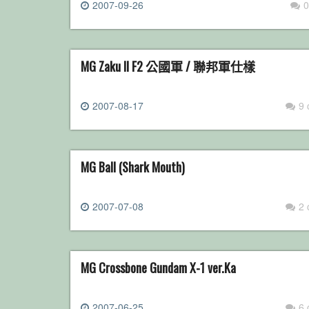
2007-09-26
0
MG Zaku II F2 公國軍 / 聯邦軍仕樣
2007-08-17
9
MG Ball (Shark Mouth)
2007-07-08
2
MG Crossbone Gundam X-1 ver.Ka
2007-06-25
6