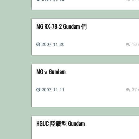
MG RX-78-2 Gundam 們
2007-11-20
10
MG ν Gundam
2007-11-11
37
HGUC 陸戰型 Gundam