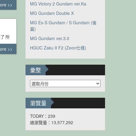
MG Victory 2 Gundam ver.Ka
ore >>
MG Gundam Double X
MG Ex-S Gundam / S Gundam (後
篇)
嚇了 所
MG Gundam ver.3.0
HGUC Zaku II F2 (Zeon仕樣)
ore >>
彙整
彙
整
瀏覽量
TODAY：239
總瀏覽量：13,577,292