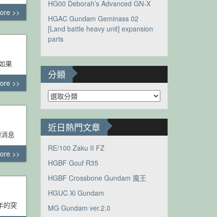
HG00 Deborah’s Advanced GN-X
ore >>
HGAC Gundam Geminass 02
[Land battle heavy unit] expansion
parts
 如果
分類
ore >>
分
類
近日熱門文章
的消息
RE/100 Zaku II FZ
ore >>
HGBF Gouf R35
HGBF Crossbone Gundam 魔王
HGUC Xi Gundam
年的突
MG Gundam ver.2.0