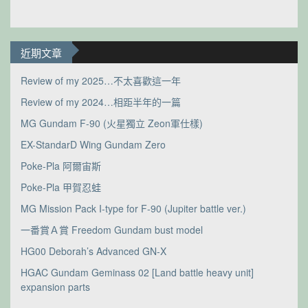
近期文章
Review of my 2025…不太喜歡這一年
Review of my 2024…相距半年的一篇
MG Gundam F-90 (火星獨立 Zeon軍仕樣)
EX-StandarD Wing Gundam Zero
Poke-Pla 阿爾宙斯
Poke-Pla 甲賀忍蛙
MG Mission Pack I-type for F-90 (Jupiter battle ver.)
一番賞Ａ賞 Freedom Gundam bust model
HG00 Deborah’s Advanced GN-X
HGAC Gundam Geminass 02 [Land battle heavy unit]
expansion parts