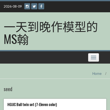
Skip
2026-08-09
to
content
一天到晚作模型的
MS翰
Toggle
navigation
Home
/
seed
HGUC Ball twin set (7-Eleven color)