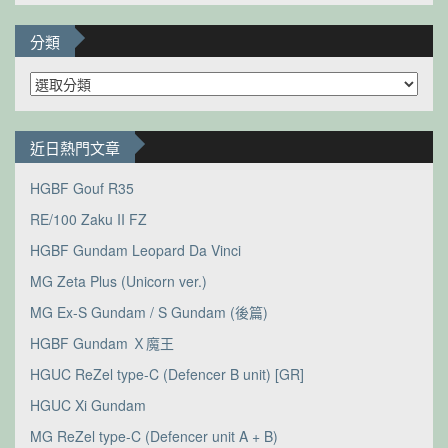
分類
分
類
近日熱門文章
HGBF Gouf R35
RE/100 Zaku II FZ
HGBF Gundam Leopard Da Vinci
MG Zeta Plus (Unicorn ver.)
MG Ex-S Gundam / S Gundam (後篇)
HGBF Gundam Ｘ魔王
HGUC ReZel type-C (Defencer B unit) [GR]
HGUC Xi Gundam
MG ReZel type-C (Defencer unit A + B)