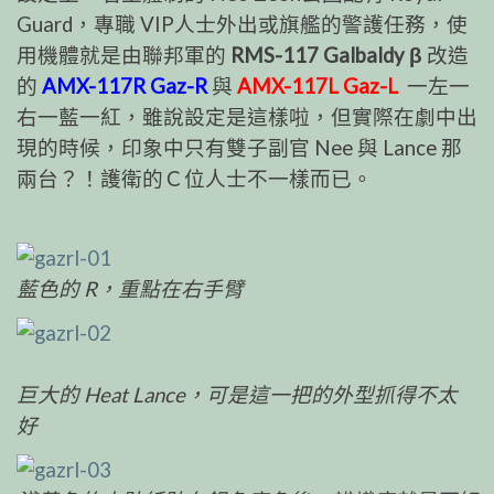
Guard，專職 VIP人士外出或旗艦的警護任務，使
用機體就是由聯邦軍的
RMS-117 Galbaldy β
改造
的
AMX-117R Gaz-R
與
AMX-117L Gaz-L
一左一
右一藍一紅，雖說設定是這樣啦，但實際在劇中出
現的時候，印象中只有雙子副官 Nee 與 Lance 那
兩台？！護衛的Ｃ位人士不一樣而已。
藍色的 R，重點在右手臂
巨大的 Heat Lance，可是這一把的外型抓得不太
好