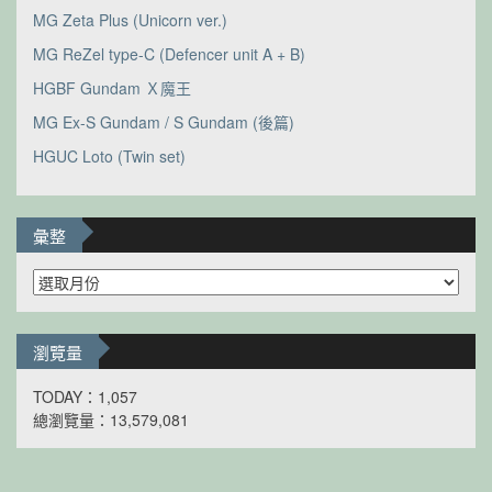
MG Zeta Plus (Unicorn ver.)
MG ReZel type-C (Defencer unit A + B)
HGBF Gundam Ｘ魔王
MG Ex-S Gundam / S Gundam (後篇)
HGUC Loto (Twin set)
彙整
彙
整
瀏覽量
TODAY：1,057
總瀏覽量：13,579,081