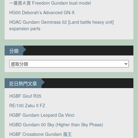
一番賞Ａ賞 Freedom Gundam bust model
HG00 Deborah’s Advanced GN-X
HGAC Gundam Geminass 02 [Land battle heavy unit]
expansion parts
分類
分
類
近日熱門文章
HGBF Gouf R35
RE/100 Zaku II FZ
HGBF Gundam Leopard Da Vinci
HGBD Gundam 00 Sky (Higher than Sky Phase)
HGBF Crossbone Gundam 魔王