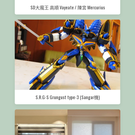
SD大魔王 高順 Vayeate / 陳宮 Mercurius
S.R.G-S Grungust type-3 (Sangar機)