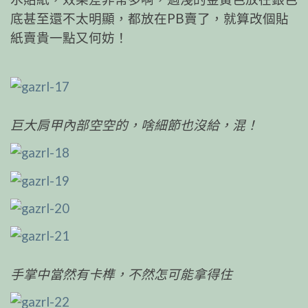
底甚至還不太明顯，都放在PB賣了，就算改個貼
紙賣貴一點又何妨！
巨大肩甲內部空空的，啥細節也沒給，混！
手掌中當然有卡榫，不然怎可能拿得住