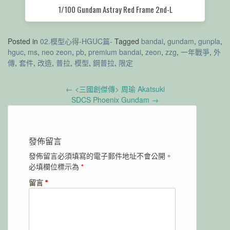
1/100 Gundam Astray Red Frame 2nd-L
Posted in
02.模型心得-HGUC篇-
Tagged
bandai
,
gundam
,
gunpla
,
hguc
,
ms
,
neo zeon
,
pb
,
premium bandai
,
zeon
,
zzg
,
一年戰爭
,
外
傳
,
套件
,
改造
,
普拉
,
模型
,
鋼普拉
,
限定
Post
←
<三國創傑傳> 周瑜 Akatsuki
navigation
SDCS Phoenix Gundam
→
發佈留言
發佈留言必須填寫的電子郵件地址不會公開。
必填欄位標示為
*
留言
*