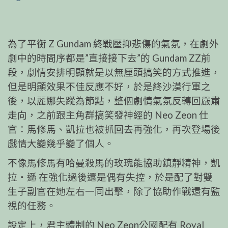
為了平衡 Z Gundam 終戰壓抑悲傷的氣氛，在劇外
劇中的時間序都是”直接接下去”的 Gundam ZZ前
段，劇情安排明顯就是以無厘頭搞笑的方式推進，
但是明顯效果不佳反應不好，於是終沙漠行軍之
後，以麗娜失蹤為節點，整個劇情氣氛反轉回嚴肅
走向，之前跟主角群搞笑發神經的 Neo Zeon 仕
官：馬修馬、凱拉也被抓回去再強化，再次登場後
戲情大變幾乎變了個人。
不像馬修馬有哈曼殺馬的玫瑰能協助鎮靜精神，凱
拉‧遜 在強化過後還是偶有失控，於是配了對雙
生子副官在她左右一同出擊，除了協助作戰還有監
視的任務。
設定上，君主體制的 Neo Zeon公國配有 Royal