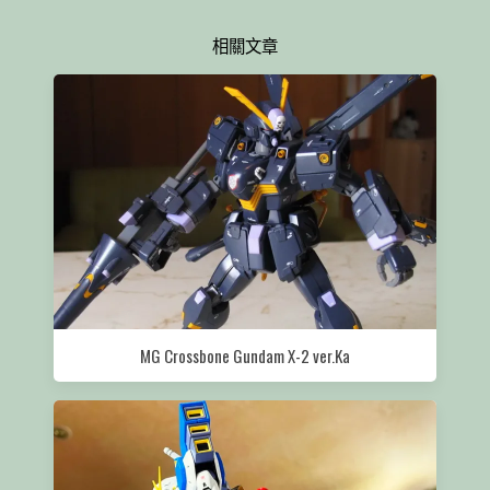
相關文章
MG Crossbone Gundam X-2 ver.Ka