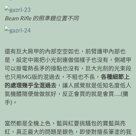
Beam Rifle 的照準鏡位置不同
還有巨大肩甲的內部空空如也，前臂護甲內部也
是，設定中兩把小光劍連做個樣子也沒有，側裙甲
可以掛電熱長矛的接點也沒有，巨大光劍的光束段
也只用MG版的混過去，不粗也不長，
各種細節上
的處理幾乎全混過去
，讓人感覺就是低知名度低人
氣機體隨便做做就好，反正會買的就是會買…..(攤
手)。
當然都是全機上色，藍與紅要挑騷包的寶藍與亮
紅，真正最大的問題是銀色，即使對擅長筆塗的我