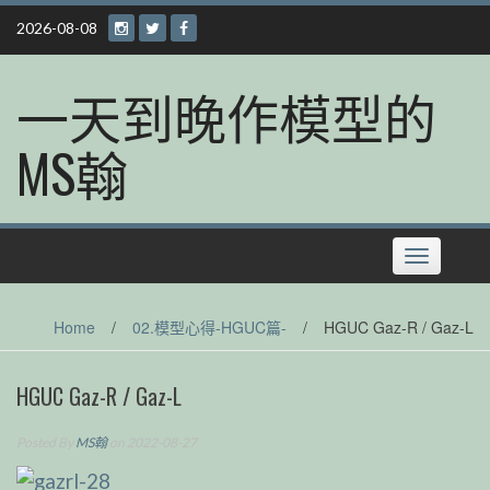
Skip
2026-08-08
to
content
一天到晚作模型的
MS翰
Toggle
navigation
Home
/
02.模型心得-HGUC篇-
/
HGUC Gaz-R / Gaz-L
HGUC Gaz-R / Gaz-L
Posted By
MS翰
on 2022-08-27