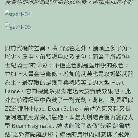
淺黃色的水貼紙貼在銀色底色後，辨識度就是不好
與前代機的差異，除了配色之外，額頭上多了角、
腳尖、肩甲、前臂護甲以及背包；而為了所謂”中
世紀騎士”的印象，不僅主色調是盔甲般的銀色，
並加上大量金色飾條，增加的武裝也是以近戰武器
為主，最亮眼的是幾乎與機體等長的大型 Heat
Lance，它的視覺系果肯定遠大於實戰效果吧，此
外在前臂護甲中內藏了一對光劍，背包上則是類似
ZZ的那種 Hyper Beam Sabre，前端光束又粗又長
後端還兼用光束加農砲，兩隻大劍結合後再變成大
型 Beam Naginata….這功能除了致敬”先祖 給魯姑
姑”之外有點雞肋耶；誇張的肩甲內則安排了飛彈