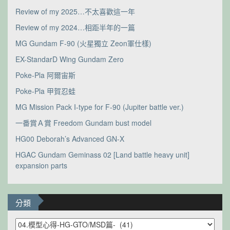
Review of my 2025…不太喜歡這一年
Review of my 2024…相距半年的一篇
MG Gundam F-90 (火星獨立 Zeon軍仕樣)
EX-StandarD Wing Gundam Zero
Poke-Pla 阿爾宙斯
Poke-Pla 甲賀忍蛙
MG Mission Pack I-type for F-90 (Jupiter battle ver.)
一番賞Ａ賞 Freedom Gundam bust model
HG00 Deborah’s Advanced GN-X
HGAC Gundam Geminass 02 [Land battle heavy unit]
expansion parts
分類
分