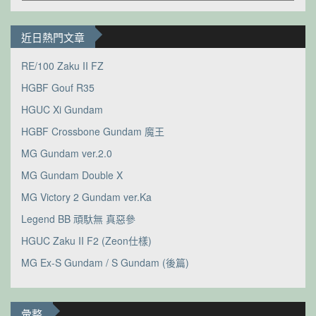
類
近日熱門文章
RE/100 Zaku II FZ
HGBF Gouf R35
HGUC Xi Gundam
HGBF Crossbone Gundam 魔王
MG Gundam ver.2.0
MG Gundam Double X
MG Victory 2 Gundam ver.Ka
Legend BB 頑馱無 真惡參
HGUC Zaku II F2 (Zeon仕樣)
MG Ex-S Gundam / S Gundam (後篇)
彙整