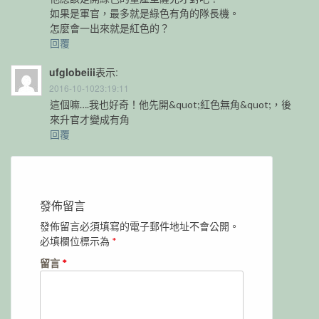
如果是軍官，最多就是綠色有角的隊長機。
怎麼會一出來就是紅色的？
回覆
ufglobeiii
表示:
2016-10-1023:19:11
這個嘛….我也好奇！他先開&quot;紅色無角&quot;，後
來升官才變成有角
回覆
發佈留言
發佈留言必須填寫的電子郵件地址不會公開。
必填欄位標示為
*
留言
*