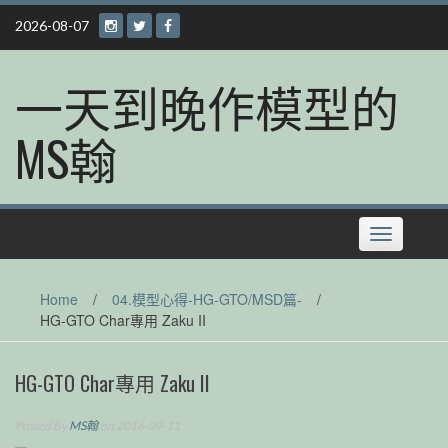
Skip
2026-08-07
to
content
一天到晚作模型的
MS翰
Toggle
navigation
Home
/
04.模型心得-HG-GTO/MSD篇-
/
HG-GTO Char專用 Zaku II
HG-GTO Char專用 Zaku II
Posted By
MS翰
on 2016-09-11