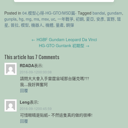
Posted in
04.模型心得-HG-GTO/MSD篇-
Tagged
bandai
,
gundam
,
gunpla
,
hg
,
mg
,
ms
,
msv
,
uc
,
一年戰爭
,
初鋼
,
夏亞
,
安彥
,
富野
,
彗
星
,
普拉
,
模型
,
機器人
,
機體
,
量產
,
鋼彈
Post
←
HGBF Gundam Leopard Da Vinci
navigation
HG-GTO Guntank 初期型
→
This article has 7 Comments
RDADA
表示:
2016-09-1200:00:08
請問大大會入手雷霆宙域那台薩克嗎???
我….我好興奮阿
回覆
Leng
表示:
2016-09-1200:45:59
可惜眼睛是貼紙~ 不然這隻真的做的很棒!
回覆