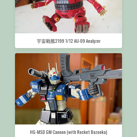
宇宙戰艦2199 1/12 AU-09 Analyzer
HG-MSD GM Cannon (with Rocket Bazooka)