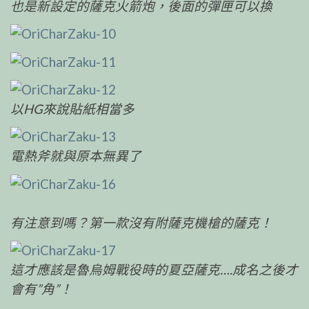
也是新設定的薩克火箭炮，後面的彈匣可以換
以HG來說貼紙相當多
電熱斧就與原本無異了
有注意到嗎？第一款沒有附薩克機槍的薩克！
這才應該是魯烏姆戰役時的夏亞薩克….成名之後才
會有”角”！