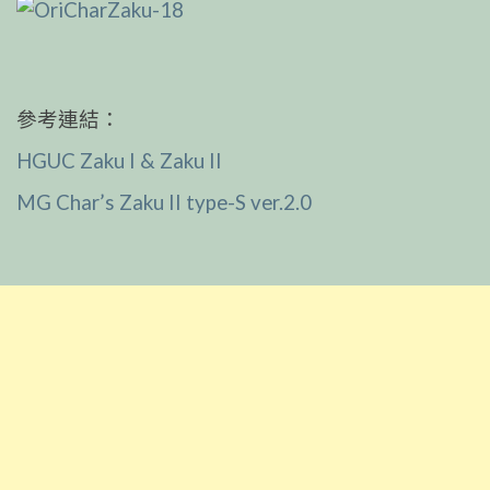
參考連結：
HGUC Zaku I & Zaku II
MG Char’s Zaku II type-S ver.2.0