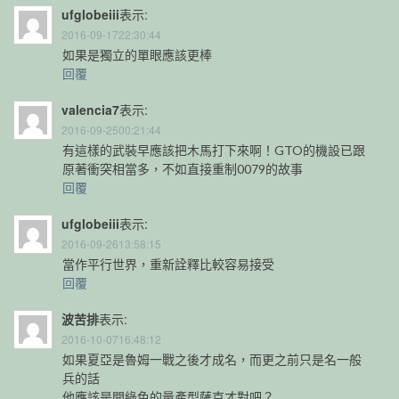
ufglobeiii
表示:
2016-09-1722:30:44
如果是獨立的單眼應該更棒
回覆
valencia7
表示:
2016-09-2500:21:44
有這樣的武裝早應該把木馬打下來啊！GTO的機設已跟
原著衝突相當多，不如直接重制0079的故事
回覆
ufglobeiii
表示:
2016-09-2613:58:15
當作平行世界，重新詮釋比較容易接受
回覆
波苦排
表示:
2016-10-0716:48:12
如果夏亞是魯姆一戰之後才成名，而更之前只是名一般
兵的話
他應該是開綠色的量產型薩克才對吧？