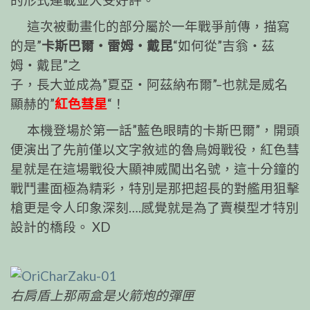
這次被動畫化的部分屬於一年戰爭前傳，描寫
的是”
卡斯巴爾‧雷姆‧戴昆
“如何從”吉翁‧茲
姆‧戴昆”之
子，長大並成為”夏亞‧阿茲納布爾”–也就是威名
顯赫的”
紅色彗星
“！
本機登場於第一話”藍色眼睛的卡斯巴爾”，開頭
便演出了先前僅以文字敘述的魯烏姆戰役，紅色彗
星就是在這場戰役大顯神威闖出名號，這十分鐘的
戰鬥畫面極為精彩，特別是那把超長的對艦用狙擊
槍更是令人印象深刻….感覺就是為了賣模型才特別
設計的橋段。 XD
右肩盾上那兩盒是火箭炮的彈匣