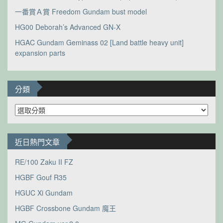
一番賞Ａ賞 Freedom Gundam bust model
HG00 Deborah’s Advanced GN-X
HGAC Gundam Geminass 02 [Land battle heavy unit]
expansion parts
分類
分
類
近日熱門文章
RE/100 Zaku II FZ
HGBF Gouf R35
HGUC Xi Gundam
HGBF Crossbone Gundam 魔王