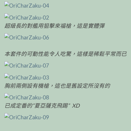
超級長的對艦用狙擊來福槍，這是實體彈
本套件的可動性能令人吃驚，這樣是稀鬆平常而已
胸前兩側設有機槍，這也是舊設定所沒有的
已成定番的”夏亞薩克飛踢” XD