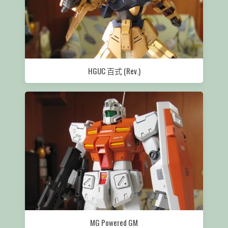
HGUC 百式 (Rev.)
MG Powered GM