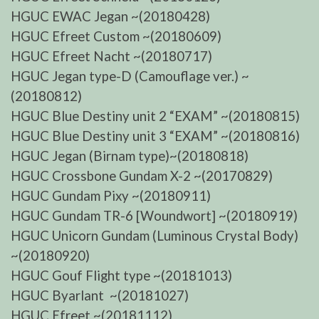
HGUC EWAC Jegan ~(20180428)
HGUC Efreet Custom ~(20180609)
HGUC Efreet Nacht ~(20180717)
HGUC Jegan type-D (Camouflage ver.) ~
(20180812)
HGUC Blue Destiny unit 2 “EXAM” ~(20180815)
HGUC Blue Destiny unit 3 “EXAM” ~(20180816)
HGUC Jegan (Birnam type)~(20180818)
HGUC Crossbone Gundam X-2 ~(20170829)
HGUC Gundam Pixy ~(20180911)
HGUC Gundam TR-6 [Woundwort] ~(20180919)
HGUC Unicorn Gundam (Luminous Crystal Body)
~(20180920)
HGUC Gouf Flight type ~(20181013)
HGUC Byarlant ~(20181027)
HGUC Efreet ~(20181112)