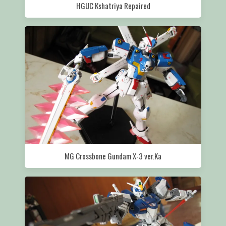
HGUC Kshatriya Repaired
MG Crossbone Gundam X-3 ver.Ka