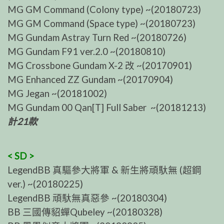
MG GM Command (Colony type) ~(20180723)
MG GM Command (Space type) ~(20180723)
MG Gundam Astray Turn Red ~(20180726)
MG Gundam F91 ver.2.0 ~(20180810)
MG Crossbone Gundam X-2 改 ~(20170901)
MG Enhanced ZZ Gundam ~(20170904)
MG Jegan ~(20181002)
MG Gundam 00 Qan[T] Full Saber ~(20181213)
計21款
< SD >
LegendBB 真驅參大將軍 & 新生將頑馱無 (超鋼
ver.) ~(20180225)
LegendBB 頑馱無真惡參 ~(20180304)
BB 三國傳貂蟬Qubeley ~(20180328)