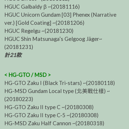
HGUC Galbaldy β ~(20181116)
HGUC Unicorn Gundam [03] Phenex (Narrative
ver.) [Gold Coating] ~(20181206)
HGUC Regelgu ~(20181230)
HGUC Shin Matsunaga’s Gelgoog Jäger~
(20181231)
計21款
< HG-GTO / MSD >
HG-GTO Zaku I (Black Tri-stars) ~(20180118)
HG-MSD Gundam Local type (北美戰仕樣) ~
(20180223)
HG-GTO Zaku II type C ~(20180308)
HG-GTO Zaku II type C-5 ~(20180308)
HG-MSD Zaku Half Cannon ~(20180318)