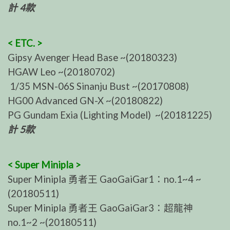
計 4款
< ETC. >
Gipsy Avenger Head Base ~(20180323)
HGAW Leo ~(20180702)
1/35 MSN-06S Sinanju Bust ~(20170808)
HG00 Advanced GN-X ~(20180822)
PG Gundam Exia (Lighting Model) ~(20181225)
計 5款
< Super Minipla >
Super Minipla 勇者王 GaoGaiGar1：no.1~4 ~
(20180511)
Super Minipla 勇者王 GaoGaiGar3：超龍神
no.1~2 ~(20180511)