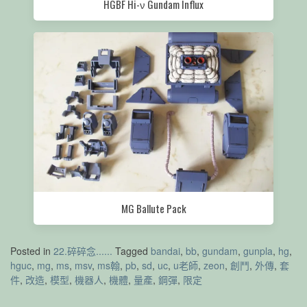
HGBF Hi-ν Gundam Influx
MG Ballute Pack
Posted in
22.碎碎念......
Tagged
bandai
,
bb
,
gundam
,
gunpla
,
hg
,
hguc
,
mg
,
ms
,
msv
,
ms翰
,
pb
,
sd
,
uc
,
u老師
,
zeon
,
創鬥
,
外傳
,
套
件
,
改造
,
模型
,
機器人
,
機體
,
量產
,
鋼彈
,
限定