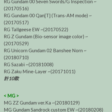
RG Gundam 00 Seven Swords/G Inspection ~
(20170516)
RG Gundam 00 Qan[T] (Trans-AM mode) ~
(20170517)
RG Tallgeese EW ~(20170522)
RG Z Gundam (Bio-sensor image color) ~
(20170529)
RG Unicorn Gundam 02 Banshee Norn ~
(20180710)
RG Sazabi ~(20181008)
RG Zaku Mine-Layer ~(20171011)
計10款
< MG >
MG ZZ Gundam ver.Ka ~(20180129)
MG Gundam Sandrock custom EW ~(20180208)