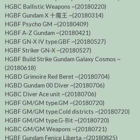
HGBC Ballistic Weapons ~(20180220)
HGBF Gundam X 十魔王 ~(20180314)
HGBF Psycho GM ~(20180409)
HGBF A-Z Gundam ~(20180421)
HGBF GN-X IV type.GBF ~(20180527)
HGBF Striker GN-X ~(20180527)
HGBF Build Strike Gundam Galaxy Cosmos ~
(20180618)
HGBD Grimoire Red Beret ~(20180704)
HGBD Gundam 00 Diver ~(20180706)
HGBC Diver Ace unit ~(20180706)
HGBF GM/GM type.GM ~(20180720)
HGBF GM/GM type.Cold districts ~(20180720)
HGBF GM/GM type.G-Bit ~(20180720)
HGBC GM/GM Weapons ~(20180721)
HGBF Gundam Fenice Liberta ~(20180825)