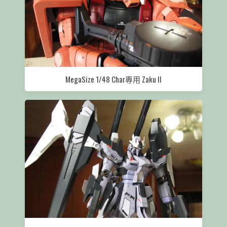
MegaSize 1/48 Char專用 Zaku II