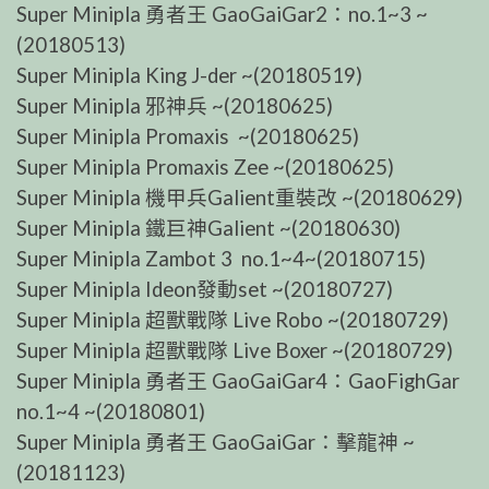
Super Minipla 勇者王 GaoGaiGar2：no.1~3 ~
(20180513)
Super Minipla King J-der ~(20180519)
Super Minipla 邪神兵 ~(20180625)
Super Minipla Promaxis ~(20180625)
Super Minipla Promaxis Zee ~(20180625)
Super Minipla 機甲兵Galient重裝改 ~(20180629)
Super Minipla 鐵巨神Galient ~(20180630)
Super Minipla Zambot 3 no.1~4~(20180715)
Super Minipla Ideon發動set ~(20180727)
Super Minipla 超獸戰隊 Live Robo ~(20180729)
Super Minipla 超獸戰隊 Live Boxer ~(20180729)
Super Minipla 勇者王 GaoGaiGar4：GaoFighGar
no.1~4 ~(20180801)
Super Minipla 勇者王 GaoGaiGar：擊龍神 ~
(20181123)