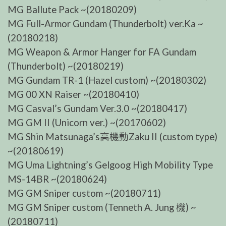
MG Ballute Pack ~(20180209)
MG Full-Armor Gundam (Thunderbolt) ver.Ka ~
(20180218)
MG Weapon & Armor Hanger for FA Gundam
(Thunderbolt) ~(20180219)
MG Gundam TR-1 (Hazel custom) ~(20180302)
MG 00 XN Raiser ~(20180410)
MG Casval’s Gundam Ver.3.0 ~(20180417)
MG GM II (Unicorn ver.) ~(20170602)
MG Shin Matsunaga’s高機動Zaku II (custom type)
~(20180619)
MG Uma Lightning’s Gelgoog High Mobility Type
MS-14BR ~(20180624)
MG GM Sniper custom ~(20180711)
MG GM Sniper custom (Tenneth A. Jung 機) ~
(20180711)