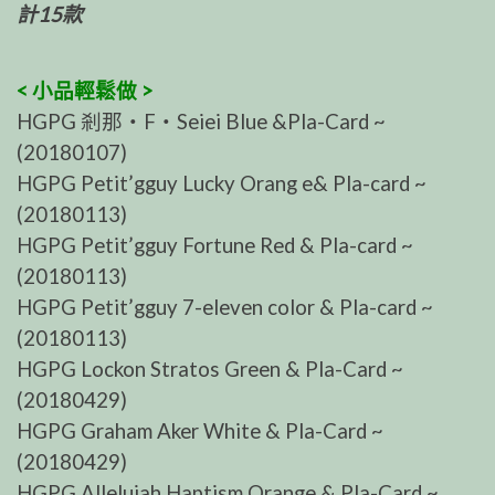
計15款
< 小品輕鬆做 >
HGPG 剎那‧F‧Seiei Blue &Pla-Card ~
(20180107)
HGPG Petit’gguy Lucky Orang e& Pla-card ~
(20180113)
HGPG Petit’gguy Fortune Red & Pla-card ~
(20180113)
HGPG Petit’gguy 7-eleven color & Pla-card ~
(20180113)
HGPG Lockon Stratos Green & Pla-Card ~
(20180429)
HGPG Graham Aker White & Pla-Card ~
(20180429)
HGPG Allelujah Haptism Orange & Pla-Card ~