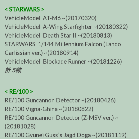
< STARWARS >
VehicleModel AT-M6 ~(20170320)
VehicleModel A-Wing Starfighter ~(20180322)
VehicleModel Death Star II ~(20180813)
STARWARS 1/144 Millennium Falcon (Lando
Carlissian ver.) ~(20180914)
VehicleModel Blockade Runner ~(20181226)
計 5款
< RE/100 >
RE/100 Guncannon Detector ~(20180426)
RE/100 Vigna-Ghina ~(20180822)
RE/100 Guncannon Detector (Z-MSV ver.) ~
(20181028)
RE/100 Gyunei Guss’s Jagd Doga ~(20181119)