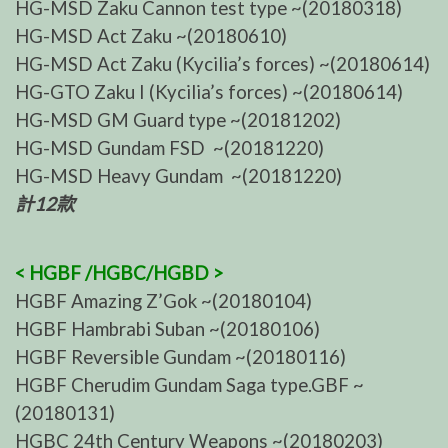
HG-MSD Zaku Cannon test type ~(20180318)
HG-MSD Act Zaku ~(20180610)
HG-MSD Act Zaku (Kycilia’s forces) ~(20180614)
HG-GTO Zaku I (Kycilia’s forces) ~(20180614)
HG-MSD GM Guard type ~(20181202)
HG-MSD Gundam FSD ~(20181220)
HG-MSD Heavy Gundam ~(20181220)
計12款
< HGBF /HGBC/HGBD >
HGBF Amazing Z’Gok ~(20180104)
HGBF Hambrabi Suban ~(20180106)
HGBF Reversible Gundam ~(20180116)
HGBF Cherudim Gundam Saga type.GBF ~
(20180131)
HGBC 24th Century Weapons ~(20180203)