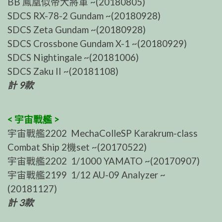
BB 鳳凰似帝大將軍 ~(20180805)
SDCS RX-78-2 Gundam ~(20180928)
SDCS Zeta Gundam ~(20180928)
SDCS Crossbone Gundam X-1 ~(20180929)
SDCS Nightingale ~(20181006)
SDCS Zaku II ~(20181108)
計 9款
< 宇宙戰艦 >
宇宙戰艦2202 MechaColleSP Karakrum-class
Combat Ship 2機set ~(20170522)
宇宙戰艦2202 1/1000 YAMATO ~(20170907)
宇宙戰艦2199 1/12 AU-09 Analyzer ~
(20181127)
計 3款