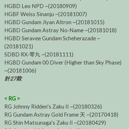
HGBD Leo NPD ~(20180909)
HGBF Weiss Sinanju ~(20181007)
HGBD Gundam Jiyan Altron ~(20181015)
HGBD Gundam Astray No-Name ~(20181018)
HGBD Seravee Gundam Scheherazade ~
(20181021)
SDBD RX-零丸 ~(20181111)
HGBD Gundam 00 Diver (Higher than Sky Phase)
~(20181006)
計27款
< RG >
RG Johnny Ridden’s Zaku II ~(20180326)
RG Gundam Astray Gold Frame 天 ~(20170418)
RG Shin Matsunaga’s Zaku II ~(20180429)