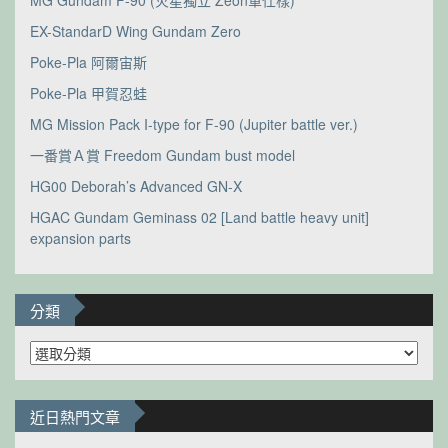
EX-StandarD Wing Gundam Zero
Poke-Pla 阿爾宙斯
Poke-Pla 甲賀忍蛙
MG Mission Pack I-type for F-90 (Jupiter battle ver.)
一番賞Ａ賞 Freedom Gundam bust model
HG00 Deborah’s Advanced GN-X
HGAC Gundam Geminass 02 [Land battle heavy unit]
expansion parts
分類
分
類
近日熱門文章