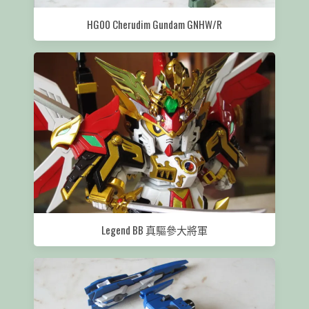
HG00 Cherudim Gundam GNHW/R
Legend BB 真驅參大將軍