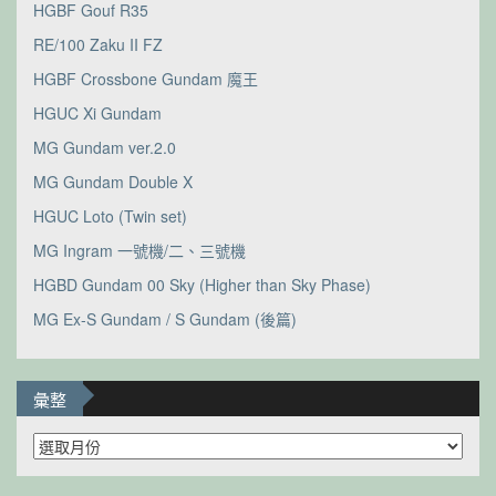
HGBF Gouf R35
RE/100 Zaku II FZ
HGBF Crossbone Gundam 魔王
HGUC Xi Gundam
MG Gundam ver.2.0
MG Gundam Double X
HGUC Loto (Twin set)
MG Ingram 一號機/二、三號機
HGBD Gundam 00 Sky (Higher than Sky Phase)
MG Ex-S Gundam / S Gundam (後篇)
彙整
彙
整