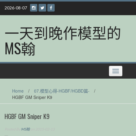
Skip
2026-08-07
to
content
一天到晚作模型的
MS翰
Toggle
navigation
Home
/
07.模型心得-HGBF/HGBD篇-
/
HGBF GM Sniper K9
HGBF GM Sniper K9
Posted By
MS翰
on 2015-02-13