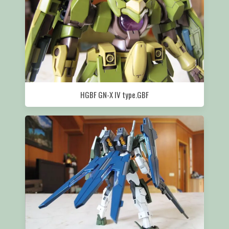
HGBF GN-X IV type.GBF