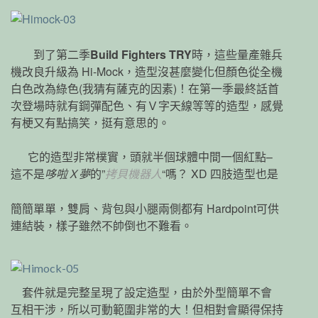
到了第二季
Build Fighters TRY
時，這些量產雜兵
機改良升級為 Hi-Mock，造型沒甚麼變化但顏色從全機
白色改為綠色(我猜有薩克的因素)！在第一季最終話首
次登場時就有鋼彈配色、有Ｖ字天線等等的造型，感覺
有梗又有點搞笑，挺有意思的。
它的造型非常樸實，頭就半個球體中間一個紅點–
這不是
哆啦Ｘ夢
的”
拷貝機器人
“嗎？ XD 四肢造型也是
簡簡單單，雙肩、背包與小腿兩側都有 Hardpoint可供
連結裝，樣子雖然不帥倒也不難看。
套件就是完整呈現了設定造型，由於外型簡單不會
互相干涉，所以可動範圍非常的大！但相對會顯得保持