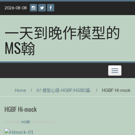
Skip
2026-08-08
to
content
一天到晚作模型的
MS翰
Toggle
navigation
Home
/
07.模型心得-HGBF/HGBD篇-
/
HGBF Hi-mock
HGBF Hi-mock
Posted By
MS翰
on 2016-01-15