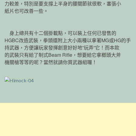
力較差，特別是要支撐上半身的腰關節就很軟，塞張小
紙片也可改善一些。
身上總共有十二個掛載點，可以裝上任何已發售的
HGBC改造武裝，拳頭還附上大小兩種以拿著MG或HG的手
持武器，方便讓玩家發揮創意好好地”玩弄”它！而本款
的武裝只有給了制式Beam Rifle，想要給它拿榔頭大斧
機關槍等等的呢？當然就請你買武器組囉！