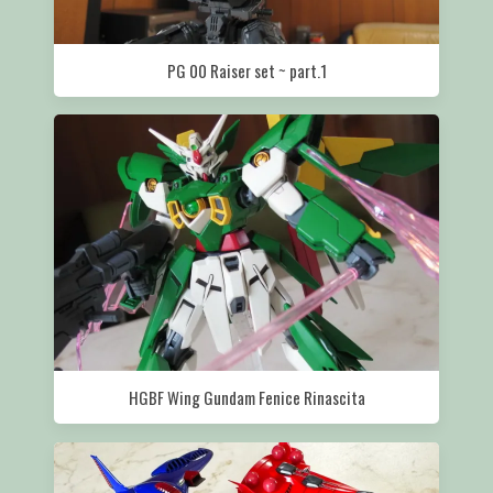
PG 00 Raiser set ~ part.1
HGBF Wing Gundam Fenice Rinascita