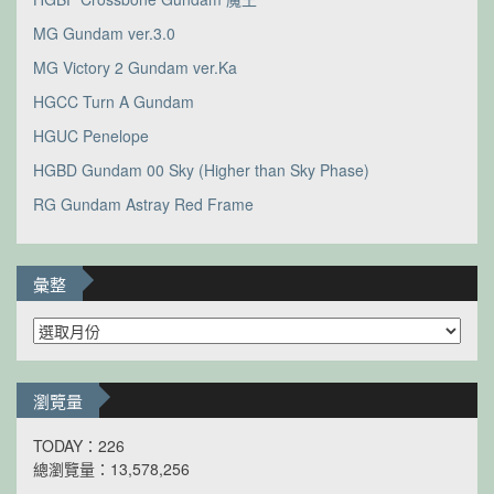
MG Gundam ver.3.0
MG Victory 2 Gundam ver.Ka
HGCC Turn A Gundam
HGUC Penelope
HGBD Gundam 00 Sky (Higher than Sky Phase)
RG Gundam Astray Red Frame
彙整
彙
整
瀏覽量
TODAY：226
總瀏覽量：13,578,256