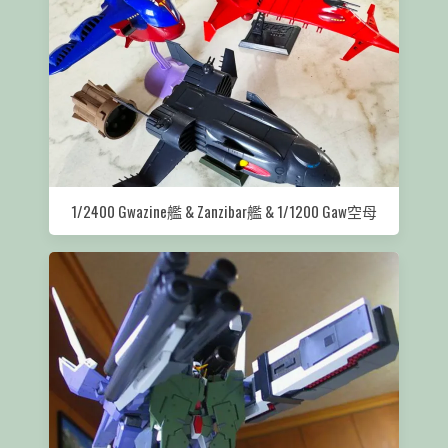
1/2400 Gwazine艦 & Zanzibar艦 & 1/1200 Gaw空母