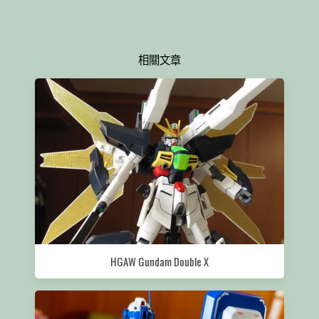
相關文章
HGAW Gundam Double X