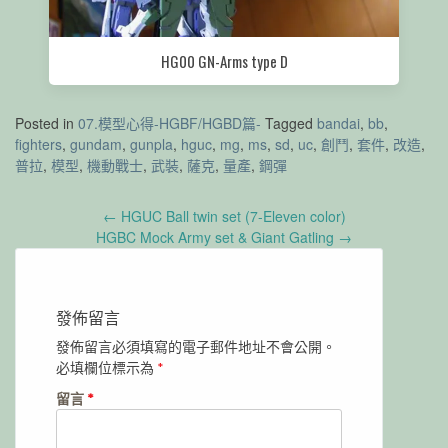
HG00 GN-Arms type D
Posted in
07.模型心得-HGBF/HGBD篇-
Tagged
bandai
,
bb
,
fighters
,
gundam
,
gunpla
,
hguc
,
mg
,
ms
,
sd
,
uc
,
創鬥
,
套件
,
改造
,
普拉
,
模型
,
機動戰士
,
武裝
,
薩克
,
量產
,
鋼彈
Post
←
HGUC Ball twin set (7-Eleven color)
navigation
HGBC Mock Army set & Giant Gatling
→
發佈留言
發佈留言必須填寫的電子郵件地址不會公開。
必填欄位標示為
*
留言
*