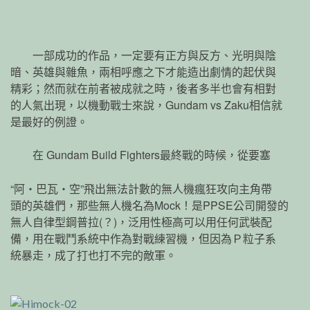
一部成功的作品，一定要有正方與反方、光明與陰
暗、英雄與雜魚，兩相呼應之下才能造出劇情的起伏與
精彩；然而就在前者被成就之時，後者多半也會有相對
的人氣出現，以機動戰士來說，Gundam vs Zaku相信就
是最好的例證。
在 Gundam Build Fighters最終戰的時候，從要塞
“阿‧巴瓦‧空”飛出無法計數的無人機瘋狂攻向主角帶
頭的英雄們，那些無人機名為Mock！是PPSE公司開發的
無人自律型鋼普拉(？)，泛用性極高可以用任何武裝配
備，用在戰鬥系統中作為對戰練習機，但因為Ｐ粒子系
統暴走，成了打也打不完的敵軍。