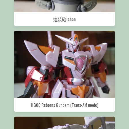
連裝砲-chan
HG00 Reborns Gundam (Trans-AM mode)