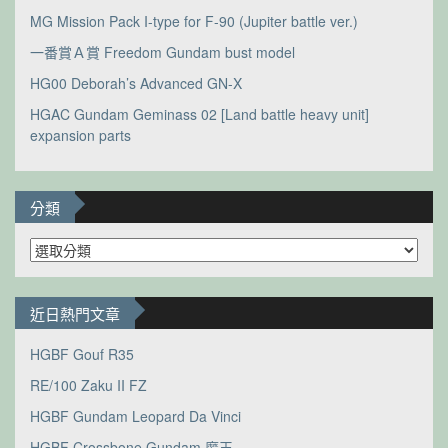
MG Mission Pack I-type for F-90 (Jupiter battle ver.)
一番賞Ａ賞 Freedom Gundam bust model
HG00 Deborah’s Advanced GN-X
HGAC Gundam Geminass 02 [Land battle heavy unit]
expansion parts
分類
分
類
近日熱門文章
HGBF Gouf R35
RE/100 Zaku II FZ
HGBF Gundam Leopard Da Vinci
HGBF Crossbone Gundam 魔王