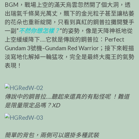
BGM，戰場上空的滿天烏雲忽然開了個大洞，透
出瑞氣千條昊光萬丈，飄下的金光粒子甚至讓枯萎
的花朵也重新綻開，只看到真紅的鋼普拉攤開雙手
一副”
不然你想怎樣？
“的姿勢，像是天降神祇地從
上空緩緩降下….它就是傳說的鋼普拉：Perfect
Gundam 3號機–Gundam Red Warrior；接下來輕描
淡寫地化解掉一輪猛攻，完全是最終大魔王的氣勢
表現！
傳說中的鋼普拉….聽起來還真的有點怪呢 ！難道
是限量限定品嗎？XD
簡單的背包，兩側可以選掛多種武裝