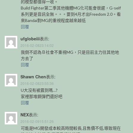
的模型都值得一收。
Build Fighter第二季其他機體MG化可能會很遲，G-self
系列更是音訊全無。。。要到4月才出Freedom 2.0。看
來Bandai對MG的重視程度越來越低
回覆
ufglobeiii
表示:
2016-02-0823:14:02
我倒不認為Ｂ社會不重視MG，只是目前主力往其他地
方去了
回覆
Shawn Chen
表示:
2016-02-0823:55:36
U大沒有被震到嗎…?
家裡那堆鋼彈們還好吧
回覆
NEX
表示:
2016-02-0915:51:26
可能是MG開發成本較高時間較長,且售價不低,導致現在