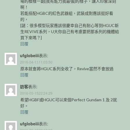
場的模樣一副[我有能力我最強]的樣子，讓人印象深刻
啊！
若能搭配HGBC的紅色武器組，武裝成對應該挺好看
的，
[謎：很多模型玩家應該很慶幸自己有耐心等到HGUC新
生REVIVE系列，U大你自己有考慮要把那系列的機體給
買下來嗎？]
回覆
ufglobeiii
表示:
2016-04-1111:03:50
原本就會將HGUC系列全收了，Revive當然不會放過
回覆
訪客
表示:
2016-05-1522:24:29
希望HGBF或HGUC可以來個Perfect Gundam 1 及 2就
好。
回覆
ufglobeiii
表示: