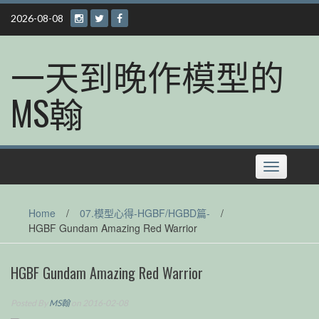
Skip
2026-08-08
to
content
一天到晚作模型的
MS翰
Toggle
navigation
Home
/
07.模型心得-HGBF/HGBD篇-
/
HGBF Gundam Amazing Red Warrior
HGBF Gundam Amazing Red Warrior
Posted By
MS翰
on 2016-02-08