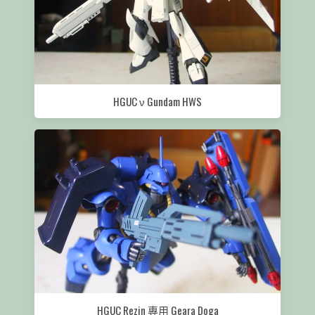
HGUC ν Gundam HWS
HGUC Rezin 專用 Geara Doga