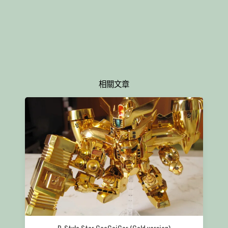
相關文章
D-Style Star GaoGaiGar (Gold version)