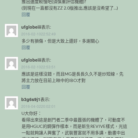
推出速度較慢吧(須慎重評估機體)?
(到現在一直都沒有ZZ 2.0版推出,應該是沒希望了…)
回覆
ufglobeiii
表示:
2016-02-1022:52:49
多少有損傷，但是大致上還好，多謝關心
回覆
ufglobeiii
表示:
2016-02-1022:53:51
應該是這樣沒錯，而且MG是長長久久不是炒短線，先
將主力放在目前上映中的IBO才對
回覆
b3g6s9j1
表示:
2016-04-0220:02:01
U大你好：
看得出來這是創鬥者二季中最囂張的機體了，可動度不
是用HGUC的鋼彈作樣本，而是新生REVIVE樣式，光這
一點就夠讓人興奮了，武裝豐富就不用多講，動畫中出