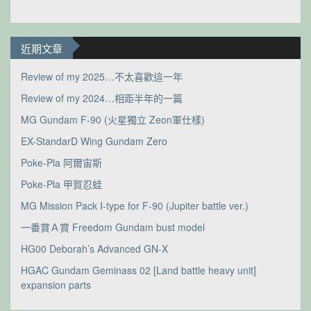
近期文章
Review of my 2025…不太喜歡這一年
Review of my 2024…相距半年的一篇
MG Gundam F-90 (火星獨立 Zeon軍仕樣)
EX-StandarD Wing Gundam Zero
Poke-Pla 阿爾宙斯
Poke-Pla 甲賀忍蛙
MG Mission Pack I-type for F-90 (Jupiter battle ver.)
一番賞Ａ賞 Freedom Gundam bust model
HG00 Deborah’s Advanced GN-X
HGAC Gundam Geminass 02 [Land battle heavy unit]
expansion parts