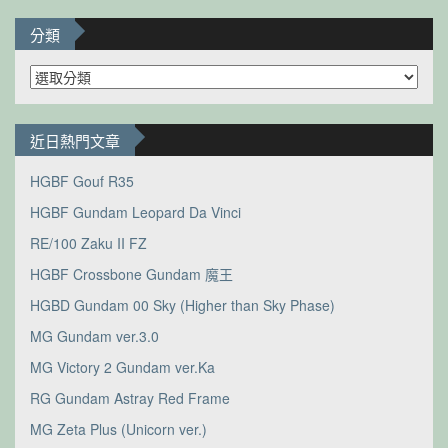
分類
分
類
近日熱門文章
HGBF Gouf R35
HGBF Gundam Leopard Da Vinci
RE/100 Zaku II FZ
HGBF Crossbone Gundam 魔王
HGBD Gundam 00 Sky (Higher than Sky Phase)
MG Gundam ver.3.0
MG Victory 2 Gundam ver.Ka
RG Gundam Astray Red Frame
MG Zeta Plus (Unicorn ver.)