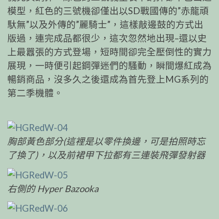
模型，紅色的三號機卻僅出以SD戰國傳的”赤龍頑
馱無”以及外傳的”麗騎士”，這樣敲邊鼓的方式出
版過，連完成品都很少，這次忽然地出現–還以史
上最囂張的方式登場，短時間卻完全壓倒性的實力
展現，一時便引起鋼彈迷們的騷動，瞬間爆紅成為
暢銷商品，沒多久之後還成為首先登上MG系列的
第二季機體。
胸部黃色部分(這裡是以零件換邊，可是拍照時忘
了換了)，以及前裙甲下拉都有三連裝飛彈發射器
右側的 Hyper Bazooka