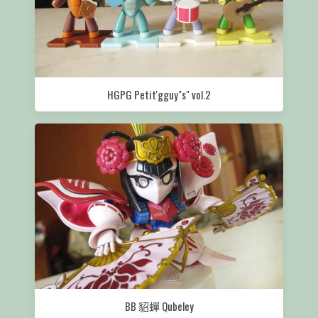
HGPG Petit'gguy"s" vol.2
BB 貂蟬 Qubeley