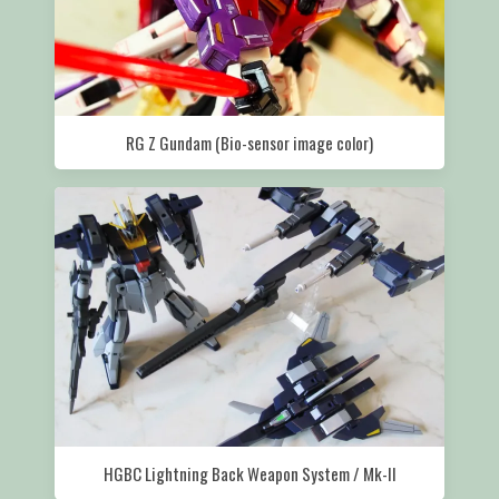
RG Z Gundam (Bio-sensor image color)
HGBC Lightning Back Weapon System / Mk-II