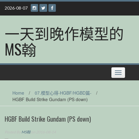
Skip
2026-08-07
to
content
一天到晚作模型的
MS翰
Toggle
navigation
Home
/
07.模型心得-HGBF/HGBD篇-
/
HGBF Build Strike Gundam (PS down)
HGBF Build Strike Gundam (PS down)
Posted By
MS翰
on 2016-08-14