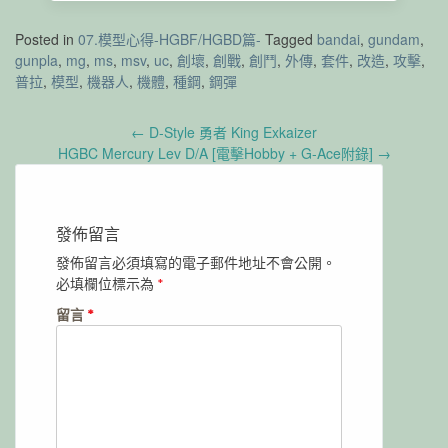
Posted in
07.模型心得-HGBF/HGBD篇-
Tagged
bandai
,
gundam
,
gunpla
,
mg
,
ms
,
msv
,
uc
,
創壞
,
創戰
,
創鬥
,
外傳
,
套件
,
改造
,
攻擊
,
普拉
,
模型
,
機器人
,
機體
,
種鋼
,
鋼彈
Post
←
D-Style 勇者 King Exkaizer
navigation
HGBC Mercury Lev D/A [電擊Hobby + G-Ace附錄]
→
發佈留言
發佈留言必須填寫的電子郵件地址不會公開。
必填欄位標示為
*
留言
*