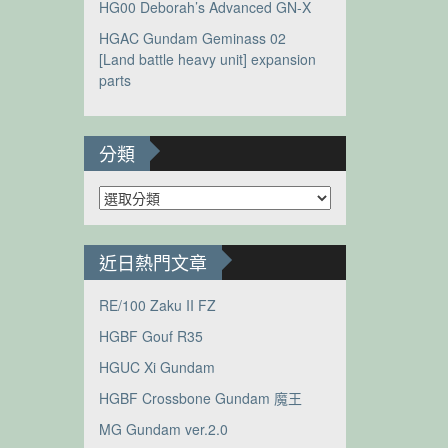
HG00 Deborah’s Advanced GN-X
HGAC Gundam Geminass 02
[Land battle heavy unit] expansion
parts
分類
分
類
近日熱門文章
RE/100 Zaku II FZ
HGBF Gouf R35
HGUC Xi Gundam
HGBF Crossbone Gundam 魔王
MG Gundam ver.2.0