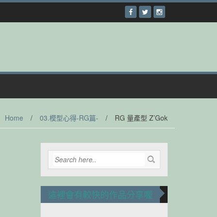
Home
/
03.模型心得-RG篇-
/
RG 量產型 Z’Gok
這裡會有較快的作品分享喔