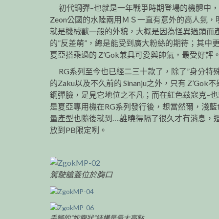
初代鋼彈–也就是一年戰爭時期登場的機體中，
Zeon公國的水陸兩用ＭＳ一直有意外的高人氣，
就是機械獸一般的外貌，大概是因為怪異過頭而
的”反差萌”，總是能受到廣大粉絲的期待；其中
夏亞搭乘過的 Z’Gok兼具可愛與帥氣，最受好評
RG系列至今也已經二三十款了，除了”身分特殊
的Zaku以及不久前的 Sinanju之外，只有 Z’Gok不
鋼彈臉，足見它地位之不凡；而在紅色茲寇克–也
是夏亞專用機在RG系列發行後，想當然爾，淺藍
量產型也隨後就到….誰曉得隔了很久才有消息，
放到PB限定咧。
駕駛艙蓋位於胸口
手腳的”蛇腹狀”結構是最大亮點