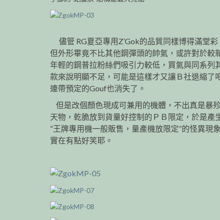
儘管 RG夏亞專用Z’Gok的品質同樣博得滿堂彩
但外形畢竟不比其他鋼彈頭的帥氣，或許對於較
年輕的鋼普拉粉絲們吸引力較低，買氣與同系列
款來說明顯不足，可能是這樣才又讓Ｂ社退縮了
連帶預定的Gouf也消失了。
但是改個顏色現成可兼用的機體，不出真是暴
天物，乾脆放到貨量好控制的ＰＢ限定，於是產
“王牌專用機一般販售，量產機放限定”的怪異現
實在有點好笑耶。