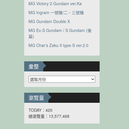
MG Victory 2 Gundam ver.Ka
MG Ingram 一號機/二、三號機
MG Gundam Double X
MG Ex-S Gundam / S Gundam (後
篇)
MG Char's Zaku II type-S ver.2.0
彙整
彙
整
瀏覽量
TODAY：420
總瀏覽量：13,577,468