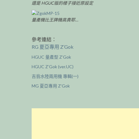
還是 HGUC版的樣子接近原設定
量產機比王牌機高貴耶…
參考連結：
RG 夏亞專用 Z’Gok
HGUC 量產型 Z’Gok
HGUC Z’Gok (ver.UC)
吉翁水陸兩用機 專輯(一)
MG 夏亞專用 Z’Gok