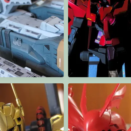
0 SDF-1 MACROSS 要塞艦 "劇場版"
HGBF Gundam Exia Dark Mat