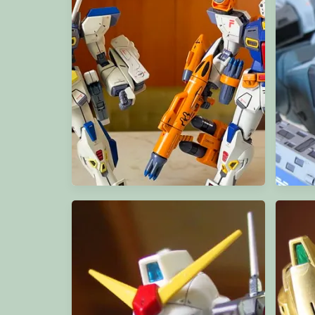
MG Mission Pack F-type & M-type for F-90
1/400