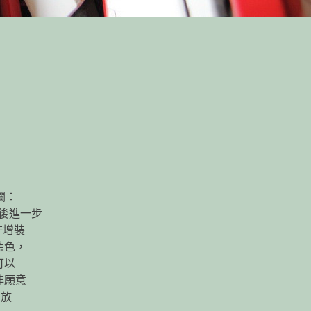
專欄：
之後進一步
許增裝
藍色，
可以
非願意
定放