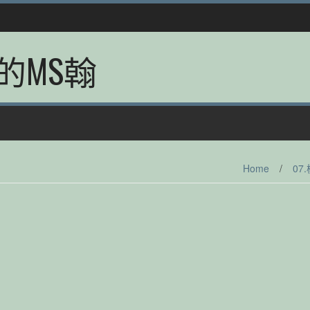
的MS翰
Home
/
07