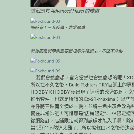
這個頭有 Advanced Hazel 的味道
同時背上三套裝備，非常厚重
背後圓盤與兩側需要新規零件接起來，不然不能裝
我們會這麼想，官方當然也會這麼想的囉！XD
所以在不久之後，Build Fighters TRY官網上的
HOBBY X HOBBY 便出現了這樣的改造範例，
推出套件，也就是所謂的 Ez-SR-Maxima： 以些
零件將三裝備全備於一機，並將主色由灰色改為
實在非常帥氣！可惜那是”店鋪限定”….PB限定還
從網路訂，店鋪限定就得到該處才能入手啊！除
當”潘仔”不然這太難了….所以擦乾口水之後便決