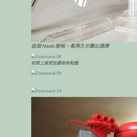
這個 Naoki 腳板，看再久也難以適應
前臂上裝把加農砲有點蠢