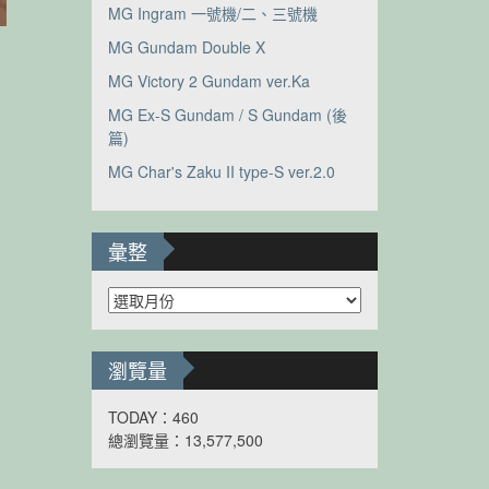
MG Ingram 一號機/二、三號機
MG Gundam Double X
MG Victory 2 Gundam ver.Ka
MG Ex-S Gundam / S Gundam (後
篇)
MG Char's Zaku II type-S ver.2.0
彙整
彙
整
瀏覽量
TODAY：460
總瀏覽量：13,577,500