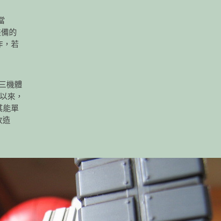
當
裝備的
作，若
，三機體
市以來，
其能單
改造