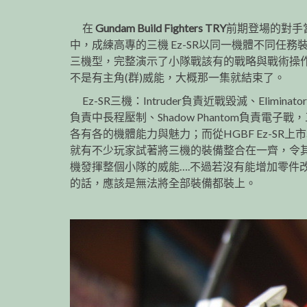
在
Gundam Build Fighters TRY
前期登場的對手
中，成練高專的三機 Ez-SR以同一機體不同任務
三機型，完整演示了小隊戰該有的戰略與戰術操
不是有主角(群)威能，大概那一集就結束了。
Ez-SR三機：Intruder負責近戰毀滅、Eliminator
負責中長程壓制、Shadow Phantom負責電子戰
各有各的機體能力與魅力；而從HGBF Ez-SR上
就有不少玩家試著將三機的裝備整合在一齊，令
機發揮整個小隊的威能….不過若沒有能增加零件
的話，應該是無法將全部裝備都裝上。