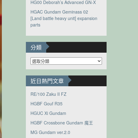
HG00 Deborah’s Advanced GN-X
HGAC Gundam Geminass 02
[Land battle heavy unit] expansion
parts
分類
分
類
近日熱門文章
RE/100 Zaku II FZ
HGBF Gouf R35
HGUC Xi Gundam
HGBF Crossbone Gundam 魔王
MG Gundam ver.2.0