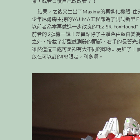
棄，或者日後自己改改看？！
結果，之後又生出了Maxima的再進化機體–由
少年尼爾森主持的YAJIMA工程部為了測試新型
以前者為本再做進一步改良的”Ez-SR-FoxHound
前者的 2號機一說！差異點除了主體色由藍白變
之外，搭載了新型感測器的頭部、右手的長管光
雖然僅這三處可是卻有大不同的印象….更帥了！
放在可以訂的PB限定，利多啊。