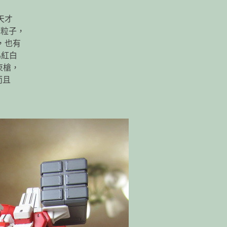
天才
Ｐ粒子，
”，也有
為紅白
束槍，
而且