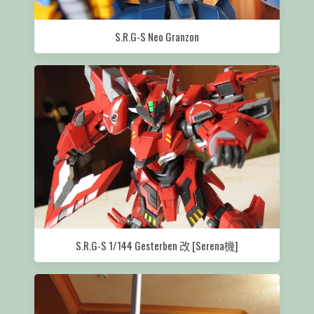
S.R.G-S Neo Granzon
S.R.G-S 1/144 Gesterben 改 [Serena機]