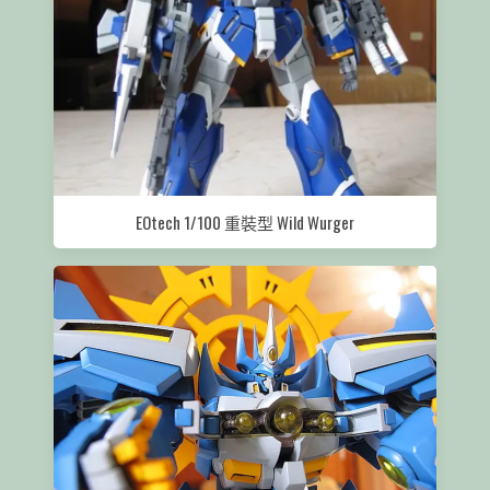
EOtech 1/100 重裝型 Wild Wurger