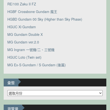
RE/100 Zaku II FZ
HGBF Crossbone Gundam 魔王
HGBD Gundam 00 Sky (Higher than Sky Phase)
HGUC Xi Gundam
MG Gundam Double X
MG Gundam ver.2.0
MG Ingram 一號機/二、三號機
HGUC Loto (Twin set)
MG Ex-S Gundam / S Gundam (後篇)
彙整
彙
整
瀏覽量