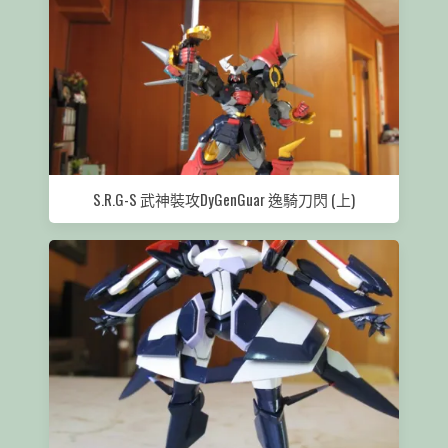
S.R.G-S 武神裝攻DyGenGuar 逸騎刀閃 (上)