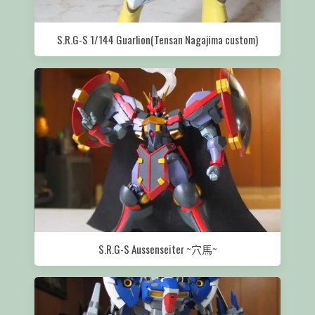
S.R.G-S 1/144 Guarlion(Tensan Nagajima custom)
S.R.G-S Aussenseiter ~穴馬~