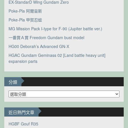
EX-StandarD Wing Gundam Zero
Poke-Pla 阿爾宙斯
Poke-Pla 甲賀忍蛙
MG Mission Pack I-type for F-90 (Jupiter battle ver.)
一番賞Ａ賞 Freedom Gundam bust model
HG00 Deborah’s Advanced GN-X
HGAC Gundam Geminass 02 [Land battle heavy unit]
expansion parts
分類
分
類
近日熱門文章
HGBF Gouf R35