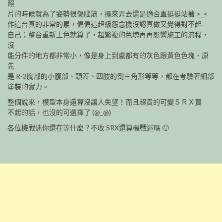
照
片的時候就為了姿勢很傷腦筋，擺來弄去還是適合直挺挺站著 >_<
作這台真的非常的累，偏偏這超級怨念機沒認真做又覺得對不起
自己；整台重新上色就算了，超繁複的色塊再再影響施工的流程，
沒
能分件的地方都非常小，像是身上到處都有的灰色跟黃色色塊、原
先
是 R-3胸部的小腹部、頭蓋、四肢的倒三角形等等，都在考驗著細部
塗裝的實力。
整個說來，模型本身還算沒讓人失望！而且超貴的可變ＳＲＸ買
不起的話，也沒的可選擇了 (@_@)
各位機戰迷你還在等什麼？不收 SRX還算機戰迷嗎 🙂