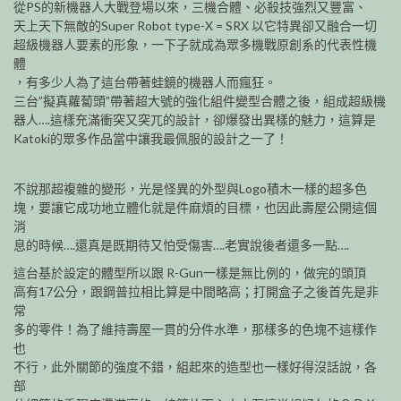
從PS的新機器人大戰登場以來，三機合體、必殺技強烈又豐富、
天上天下無敵的Super Robot type-X = SRX 以它特異卻又融合一切
超級機器人要素的形象，一下子就成為眾多機戰原創系的代表性機
體
，有多少人為了這台帶著蛙鏡的機器人而瘋狂。
三台”擬真蘿蔔頭”帶著超大號的強化組件變型合體之後，組成超級機
器人….這樣充滿衝突又突兀的設計，卻爆發出異樣的魅力，這算是
Katoki的眾多作品當中讓我最佩服的設計之一了！
不說那超複雜的變形，光是怪異的外型與Logo積木一樣的超多色
塊，要讓它成功地立體化就是件麻煩的目標，也因此壽屋公開這個
消
息的時候….還真是既期待又怕受傷害….老實說後者還多一點….
這台基於設定的體型所以跟 R-Gun一樣是無比例的，做完的頭頂
高有17公分，跟鋼普拉相比算是中間略高；打開盒子之後首先是非
常
多的零件！為了維持壽屋一貫的分件水準，那樣多的色塊不這樣作
也
不行，此外關節的強度不錯，組起來的造型也一樣好得沒話說，各
部