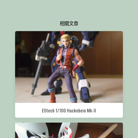
相關文章
EOtech 1/100 Huckebein Mk-II