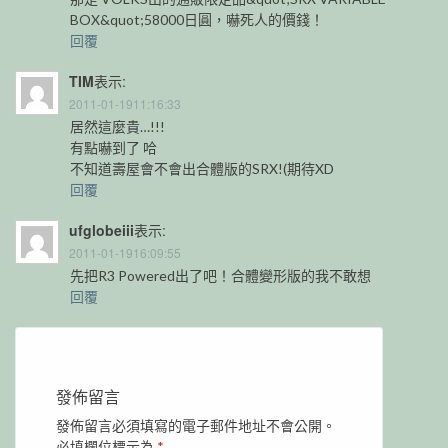
BOX&quot;58000日圓，嚇死人的價錢！
回覆
TIM
表示:
2011-01-1911:16:33
居然這麼貴…!!!
有點嚇到了 哈
不知道壽屋會不會出合體版的SRX!(期待XD
回覆
ufglobeiii
表示:
2011-01-1916:09:55
先把R3 Powered出了吧！合體變形版的我不敢想
回覆
發佈留言
發佈留言必須填寫的電子郵件地址不會公開。
必填欄位標示為
*