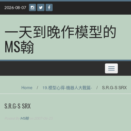
Skip
2026-08-07
to
content
一天到晚作模型的
MS翰
Toggle
navigation
Home
/
19.模型心得-機器人大戰篇-
/
S.R.G-S SRX
S.R.G-S SRX
Posted By
MS翰
on 2007-06-25