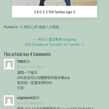
S.R.G-S 1/144 Fairlion type-S
Posted in
19.模型心得-機器人大戰篇-
Post
←
HGUC 夏亞專用 Gelgoog
navigation
MG Crossbone Gundam X-1 ver.Ka
→
This article has 4 Comments
TIM
表示:
2011-01-1901:40:37
請問一下版大
SRX友出可以合體變型的版本喔@@
有的話一定要收得阿XD
回覆
ufglobeiii
表示:
2011-01-1909:29:16
那是 VOLKS出的通販限定品&quot;SRX VARIABLE