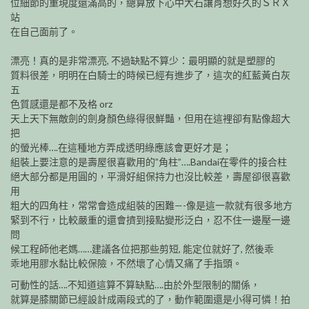
位細節的重現度還滿高的，總算放下心中大石讓肖想好久的ＳＲＸ
站
在自己面前了。
漂亮！真的是非常漂亮, 不過缺點不算少：最明顯的就是塑膠的
質料很差，明明在白騎士的時候已經有進步了，這次的紅藍黃白灰
五
色質感還是都不及格 orz
天上天下無敵劍的劍身顏色綠得很鮮豔，但用在這裡卻有點像超大
把
的螢光棒….在這種地方弄成透明綠應該會更好才是；
組裝上要注意的是壽屋很喜歡用的”角柱”….Bandai在零件的接合柱
絕大部分都是用圓的，平滑好組保持力也沒比較差，壽屋卻很喜歡
用
粗大的四角柱，常常會造成組裝的困難—-像是這一款就有很多地方
緊到不行，比較嚴重的還會擠到接點變形泛白，忍不住一邊壓一邊
問
候工程師他老媽……建議各位把那些剪短, 能定位就好了, 然後乖
乖地用膠水黏比較保險，不然壞了心情又痛了手指頭。
可動性的話….不知道這算不算缺點….由於外型限制的關係，
就算是膝關節已經設計成兩段式的了，動作範圍還是小得可憐！拍