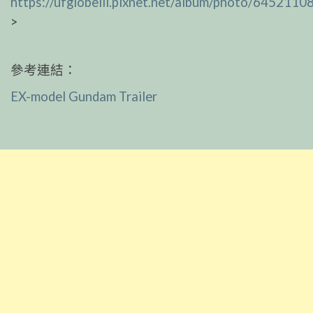
https://ufglobeiii.pixnet.net/album/photo/6452110
>
參考連結：
EX-model Gundam Trailer