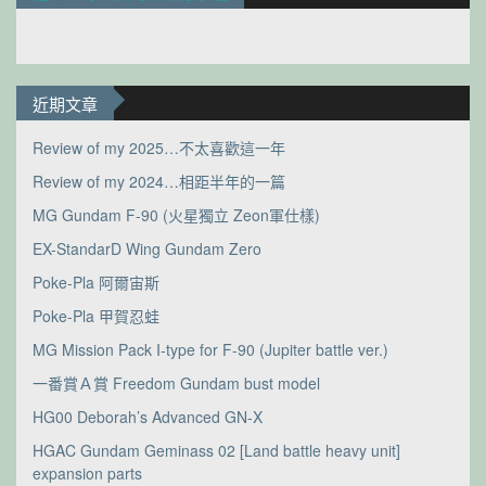
近期文章
Review of my 2025…不太喜歡這一年
Review of my 2024…相距半年的一篇
MG Gundam F-90 (火星獨立 Zeon軍仕樣)
EX-StandarD Wing Gundam Zero
Poke-Pla 阿爾宙斯
Poke-Pla 甲賀忍蛙
MG Mission Pack I-type for F-90 (Jupiter battle ver.)
一番賞Ａ賞 Freedom Gundam bust model
HG00 Deborah’s Advanced GN-X
HGAC Gundam Geminass 02 [Land battle heavy unit]
expansion parts