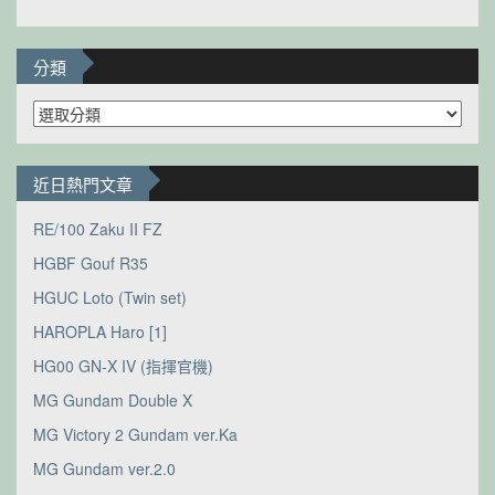
分類
分
類
近日熱門文章
RE/100 Zaku II FZ
HGBF Gouf R35
HGUC Loto (Twin set)
HAROPLA Haro [1]
HG00 GN-X IV (指揮官機)
MG Gundam Double X
MG Victory 2 Gundam ver.Ka
MG Gundam ver.2.0