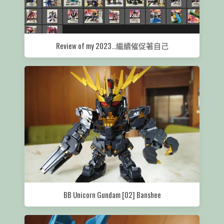
Review of my 2023…繼續催促著自己
BB Unicorn Gundam [02] Banshee