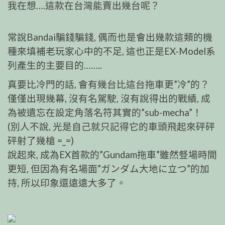
我在想….這款在台灣能賣出幾台呢？
常說Bandai騙錢騙錢, 偶而也是會出幾款這類的機
種來填補老玩家心中的不足, 這也正是EX-Model系
列產生的主要目的……..
真要比冷門的話, 會有幾台比這台拖車更”冷”的？
僅僅出現幾幕, 沒有名駕駛, 沒有說得出的戰績, 成
為被遺忘在設定角落名符其實的”sub-mecha”！
(別人不說, 光是自己就只記得它的車頭飛起來砰砰
砰射了幾槍 =_=)
說起來, 成為EX首款的”Gundam拖車”雖然豋場時間
更短, 但因為有名場面”ガンダム大地に立つ”的加
持, 所以印象還遠遠大多了。