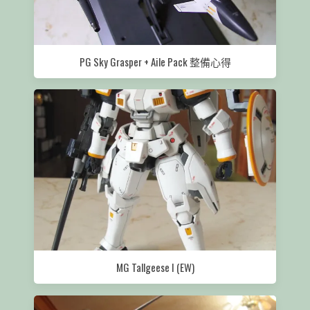
PG Sky Grasper + Aile Pack 整備心得
MG Tallgeese I (EW)