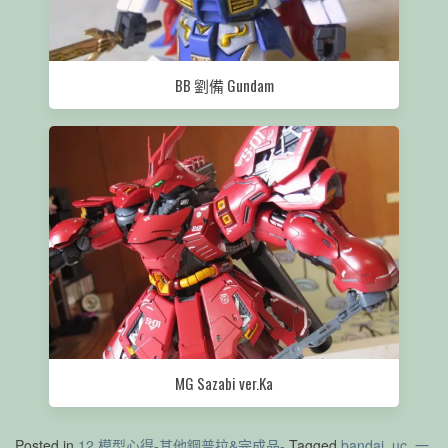
BB 劉備 Gundam
MG Sazabi ver.Ka
Posted in
12.模型心得-其他鋼普拉&完成品-
Tagged
bandai
,
uc
,
一