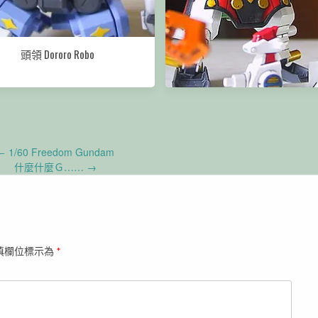
頭領 Dororo Robo
武者 Keroro Robo
←
1/60 Freedom Gundam
什麼什麼Ｇ……
→
填欄位標示為
*