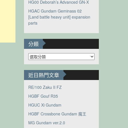
HG00 Deborah’s Advanced GN-X
HGAC Gundam Geminass 02
[Land battle heavy unit] expansion
parts
分類
分
類
近日熱門文章
RE/100 Zaku II FZ
HGBF Gouf R35
HGUC Xi Gundam
HGBF Crossbone Gundam 魔王
MG Gundam ver.2.0