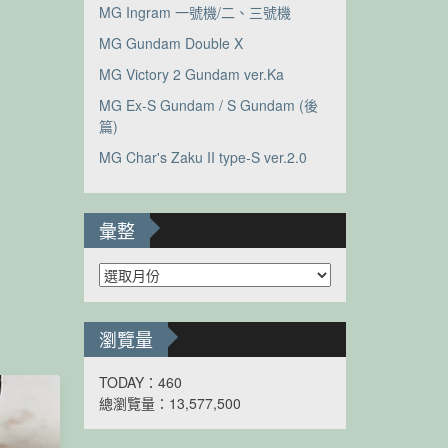
MG Ingram 一號機/二、三號機
MG Gundam Double X
MG Victory 2 Gundam ver.Ka
MG Ex-S Gundam / S Gundam (後
篇)
MG Char's Zaku II type-S ver.2.0
彙整
彙
整
瀏覽量
TODAY：460
總瀏覽量：13,577,500