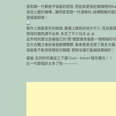
造型跟一代都是宇宙艇的造型, 而這款更接近鋼彈裡的Bal
並加上變形機構….雖然造型跟一代滿像的, 結構精緻的程
是遠遠超過！
製作上倒是意外的麻煩, 要補上顏色的地方不少, 而且那
怪怪的橘色調不出來, 多花了不少功夫 @_@
此外特別要注意補強它的”膝”關節跟背後那一塊兩端的可
在大合體之後前者是腳踝關節, 後者更是支撐了兩支大腿,
說是能不能保持穩定的關鍵, 想辦法讓它能越結實越好！
最後, 在同好的催促之下讓”God‧Keron”搶先曝光！！
比一代那個好太多了啦~~~~~~~