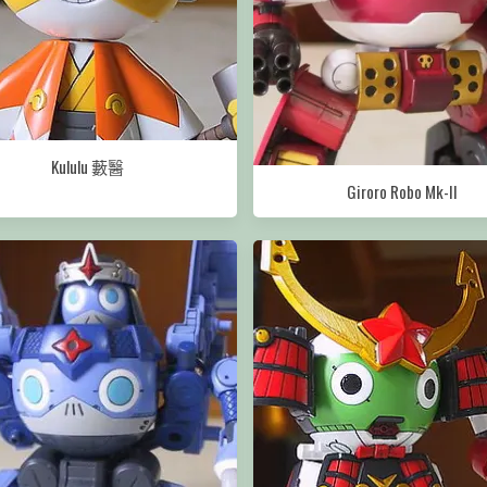
Kululu 藪醫
Giroro Robo Mk-II