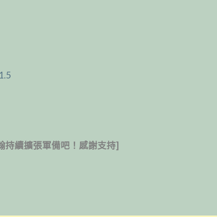
1.5
翰持續擴張軍備吧！感謝支持]