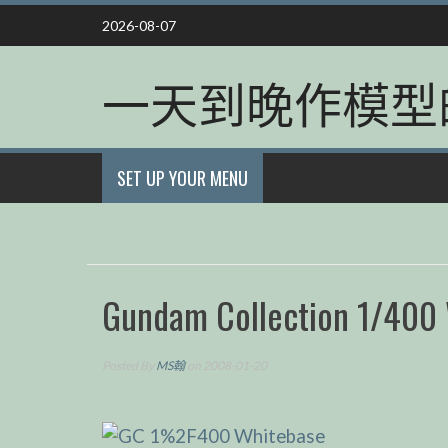
Skip
2026-08-07
to
content
一天到晚作模型
SET UP YOUR MENU
Gundam Collection 1/40
Posted By
MS翰
on 2008-01-20