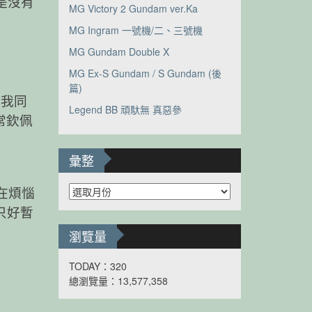
的是沒有
MG Victory 2 Gundam ver.Ka
MG Ingram 一號機/二、三號機
MG Gundam Double X
MG Ex-S Gundam / S Gundam (後
篇)
正我同
Legend BB 頑馱無 真惡參
常欽佩
彙整
彙
在煩惱
整
只好暫
瀏覽量
TODAY：320
總瀏覽量：13,577,358