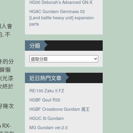
HG00 Deborah’s Advanced GN-X
HGAC Gundam Geminass 02
[Land battle heavy unit] expansion
parts
懶人會
, 不
分類
分
件的分
類
就算懶
近日熱門文章
(光漆
次終於
RE/100 Zaku II FZ
HGBF Gouf R35
好幾次
HGBF Crossbone Gundam 魔王
HGUC Xi Gundam
RX-
MG Gundam ver.2.0