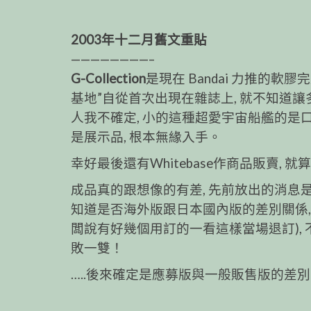
2003年十二月舊文重貼
————————–
G-Collection
是現在 Bandai 力推的軟
基地”自從首次出現在雜誌上, 就不知道讓多
人我不確定, 小的這種超愛宇宙船艦的是
是展示品, 根本無緣入手。
幸好最後還有Whitebase作商品販賣, 
成品真的跟想像的有差, 先前放出的消息是
知道是否海外版跟日本國內版的差別關係,
闆說有好幾個用訂的一看這樣當場退訂), 
敗一雙！
…..後來確定是應募版與一般販售版的差