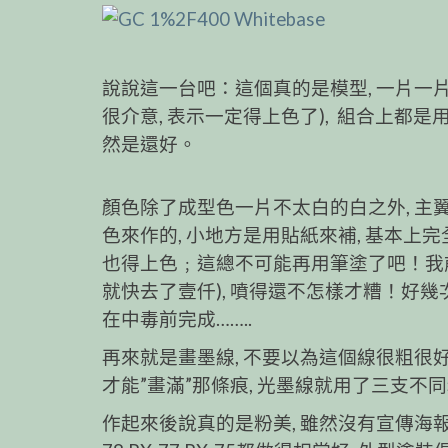
說說這一台吧：這個真的是模型, 一片一片零
很介意, 表示一定得上色了), 組合上都是
然是還好。
顏色除了成型色一片不太白的白之外, 主翼
色來作的, 小地方是用貼紙來補, 基本上
也得上色﹔這總不可能再用筆塗了吧！我前
就快去了壹仟), 噴得還不怎樣才糟！好幾次
在中毒前完成……..
再來就是畫墨線, 不要以為這個線很粗很好
才能”畫滿”那條痕, 光墨線就用了三支不同
作起來後說真的是粉美, 雖然沒有宣傳海報那種塗