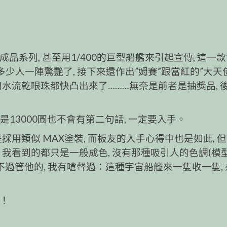
膠完成品系列, 甚至用1/400的巨型船艦來引起宣傳, 這一款
少人一陣驚艷了, 接下來還作出”姆賽”跟當紅的”大天使”
口水流乾眼珠都快凸出來了………無奈是前者是抽獎品, 
就算是13000圓也不會有第二句話, 一定要入手。
採用類似 MAX塗裝, 而板友的入手心得中也是如此, 
 我看到的都只是一般成色, 沒有那種吸引人的色調(模
不過管他的, 我有嗆聲過：這種宇宙船艦來一隻收一隻,
別！