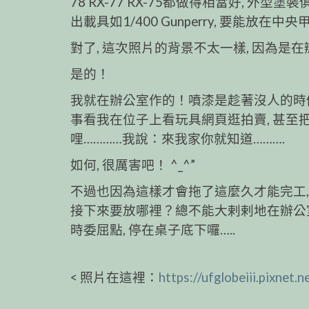
78 RX-77 RX-75都做得相當好, 
出載具如1/400 Gunperry, 要能放在
對了, 這次照片的背景不太一樣, 因為是在辦
是的！
我就在辦公室作的！噴漆是趁著沒人的時候
事看我在位子上看玩具網頁逛拍賣, 甚至把
哩…………我說：來我家你就知道……….
如何, 很厲害吧！ ^_^”
不過也因為這樣才會拖了這麼久才能完工
接下來要放哪裡？總不能大剌剌地在辦公室
時委屈點, 停在桌子底下囉…..
< 照片在這裡：
https://ufglobeiii.pixnet