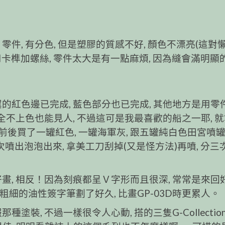
件, 有分色, 但是塑膠的質感不好, 顏色不漂亮(這對
用卡榫加螺絲, 零件太大是有一點麻煩, 因為縫會滿明顯的
的紅色邊已完成, 藍色部分也已完成, 其他地方是用零
完全不上色也能見人, 不過這可是我最喜歡的船之一耶, 
後買了一罐紅色, 一罐海軍灰, 跟五罐純白色田宮噴罐
噴出泡泡出來, 拿美工刀刮掉(又是怪方法)再噴, 分三
畫, 相反！因為刻痕都呈Ｖ字形而且很深, 常常是來回
粗細的油性簽字筆劃了好久, 比畫GP-03D時更累人。
裝, 不過一樣很令人心動, 搭的三隻G-Collection 