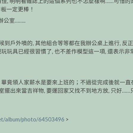
外型塗裝俱佳, 明明看雜誌上的這個系列也不怎麼樣啊……可惜
中央甲板一定更棒！
公室……..
到戶外噴的, 其他組合等等都在我辦公桌上進行, 反
玩玩具已經很習慣了, 也不差作模型這一項, 還表示非
, 畢竟領人家薪水是要來上班的；不過從完成後就一直
擺出來當吉祥物, 要運回家又找不到地方放, 只好……
.net/album/photo/64503496
>