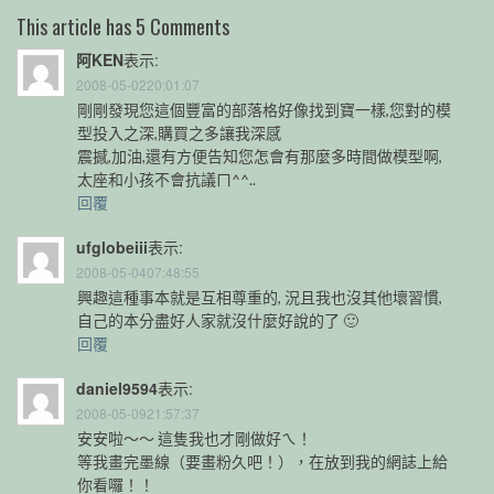
This article has 5 Comments
阿KEN
表示:
2008-05-0220:01:07
剛剛發現您這個豐富的部落格好像找到寶一樣,您對的模
型投入之深,購買之多讓我深感
震撼,加油,還有方便告知您怎會有那麼多時間做模型啊,
太座和小孩不會抗議ㄇ^^..
回覆
ufglobeiii
表示:
2008-05-0407:48:55
興趣這種事本就是互相尊重的, 況且我也沒其他壞習慣,
自己的本分盡好人家就沒什麼好說的了 🙂
回覆
daniel9594
表示:
2008-05-0921:57:37
安安啦～～ 這隻我也才剛做好ㄟ！
等我畫完墨線（要畫粉久吧！），在放到我的網誌上給
你看囉！！