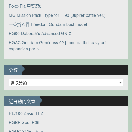
Poke-Pla 甲賀忍蛙
MG Mission Pack I-type for F-90 (Jupiter battle ver.)
一番賞Ａ賞 Freedom Gundam bust model
HG00 Deborah’s Advanced GN-X
HGAC Gundam Geminass 02 [Land battle heavy unit]
expansion parts
分類
分
類
近日熱門文章
RE/100 Zaku II FZ
HGBF Gouf R35
HGUC Xi Gundam