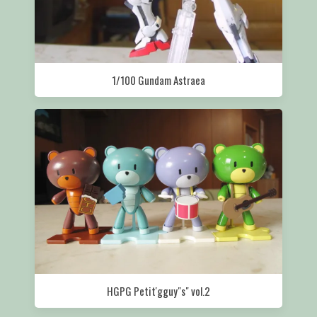
1/100 Gundam Astraea
HGPG Petit'gguy"s" vol.2