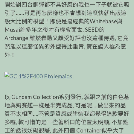
開始對四台鋼彈都不具好感的我也一下子就被它吸
引了……可是再怎麼樣也不會想到這麼快就出版這
般大比例的模型！即便是最經典的Whitebase與
Musai許多年之後才有機會面世, SEED的
Archangel雖然轟動又頗受好評也沒這種待遇, 它竟
然能以這麼怪異的外型得此垂青, 實在讓人極為意
外！
以 Gundam Collection系列發行, 就跟之前的白色基
地與姆賽艦一樣是半完成品, 可是呢….做出來的品
質不太相同….不管是質感或塗裝我都覺得這款要好
多囉, 較可惜的是一些著料口的位置太明顯, 不加點
工的話很妨礙觀瞻, 此外四個 Container似乎大了