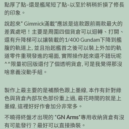
點厚了點–還是艦尾短了點–以至於稍稍折損了修長
的印象。
說起來” Gimmick滿載”應該是這款跟前兩款最大的
差異處吧！主要是周圍四個貨倉可以迴轉、打開、
還有升降梯可以讓裝載的1/400 Gundam下降到艦
腹的軌道上, 並且抬起艦首之後可以裝上外加的軌
道零件重現發進的場面, 實際操作起來還不錯玩呢
^^限量初回版還付了個透明貨倉, 可是我覺得那沒
啥意義沒動手組。
製作上最主要的是補顏色跟上墨線, 本作有針對綠
色與貨倉內部灰色部份重上過, 最花時間的就是上
墨線, 這裡好好作會加分非常多。
不曉得終盤才出現的 “
GN Arms
“專用收納貨倉有沒
有可能發行？最好可以直接換裝。