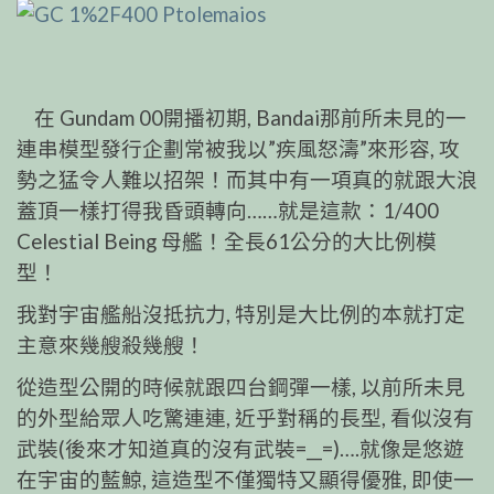
在 Gundam 00開播初期, Bandai那前所未見的一
連串模型發行企劃常被我以”疾風怒濤”來形容, 攻
勢之猛令人難以招架！而其中有一項真的就跟大浪
蓋頂一樣打得我昏頭轉向……就是這款：1/400
Celestial Being 母艦！全長61公分的大比例模
型！
我對宇宙艦船沒抵抗力, 特別是大比例的本就打定
主意來幾艘殺幾艘！
從造型公開的時候就跟四台鋼彈一樣, 以前所未見
的外型給眾人吃驚連連, 近乎對稱的長型, 看似沒有
武裝(後來才知道真的沒有武裝=__=)….就像是悠遊
在宇宙的藍鯨, 這造型不僅獨特又顯得優雅, 即使一