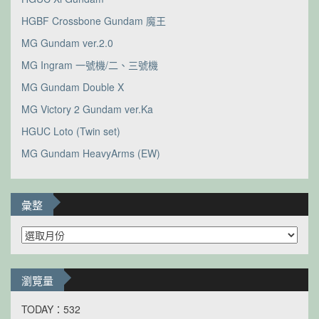
HGBF Crossbone Gundam 魔王
MG Gundam ver.2.0
MG Ingram 一號機/二、三號機
MG Gundam Double X
MG Victory 2 Gundam ver.Ka
HGUC Loto (Twin set)
MG Gundam HeavyArms (EW)
彙整
彙
整
瀏覽量
TODAY：532