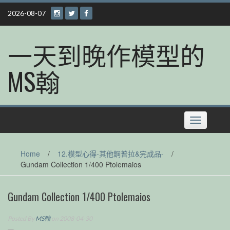
Skip
2026-08-07
to
content
一天到晚作模型的
MS翰
Toggle
navigation
Home
/
12.模型心得-其他鋼普拉&完成品-
/
Gundam Collection 1/400 Ptolemaios
Gundam Collection 1/400 Ptolemaios
Posted By
MS翰
on 2008-04-30