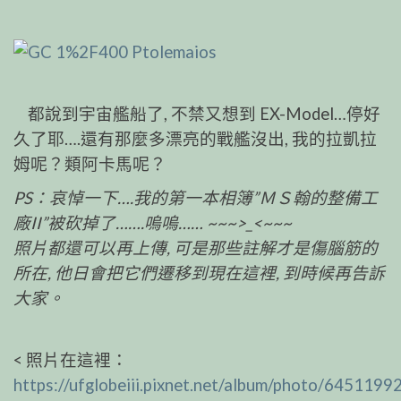
都說到宇宙艦船了, 不禁又想到 EX-Model…停好
久了耶….還有那麼多漂亮的戰艦沒出, 我的拉凱拉
姆呢？類阿卡馬呢？
PS：哀悼一下….我的第一本相簿”ＭＳ翰的整備工
廠II”被砍掉了…….嗚嗚…… ~~~>_<~~~
照片都還可以再上傳, 可是那些註解才是傷腦筋的
所在, 他日會把它們遷移到現在這裡, 到時候再告訴
大家。
< 照片在這裡：
https://ufglobeiii.pixnet.net/album/photo/6451199