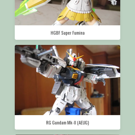
HGBF Super Fumina
RG Gundam Mk-II (AEUG)