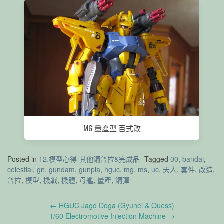
MG 量產型 百式改
Posted in
12.模型心得-其他鋼普拉&完成品-
Tagged
00
,
bandai
,
celestial
,
gn
,
gundam
,
gunpla
,
hguc
,
mg
,
ms
,
uc
,
天人
,
套件
,
改造
,
普拉
,
模型
,
機戰
,
機體
,
母艦
,
量產
,
鋼彈
Post
←
HGUC Jagd Doga (Gyunei & Quess)
navigation
1/60 Electromotive Injection Machine
→