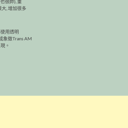
很帥), 重
大, 增加很多
都使用透明
徵Trans AM
表現。