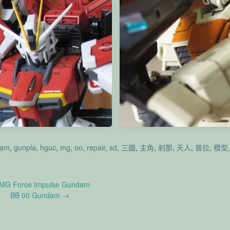
ew of my 2018…來到一個令人訝異
MG Gundam Mk-II ver2.0
的數字！
dam
,
gunpla
,
hguc
,
mg
,
oo
,
repair
,
sd
,
三國
,
主角
,
剎那
,
天人
,
普拉
,
模型
MG Force Impulse Gundam
BB 00 Gundam
→
MG Sword Impulse Gundam
HGUC GM Ground type