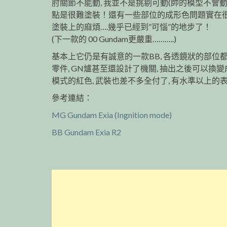
肘關節不能動, 我並不是挑剔可動(帥的模型不會動也
點是很難塗裝！還有一些部位的成形色問題實在很
塗裝上的麻煩….幾乎已經到”可惱”的地步了！
(下一款的 00 Gundam更嚴重………..)
基本上它仍是有誠意的一款BB, 各透鏡狀的部位
零件, GN爐甚至還設計了機關, 抽出之後可以換變成象
模式的紅色, 武裝也差不多全付了, 有水準以上的
參考連結：
MG Gundam Exia (Ingnition mode)
BB Gundam Exia R2