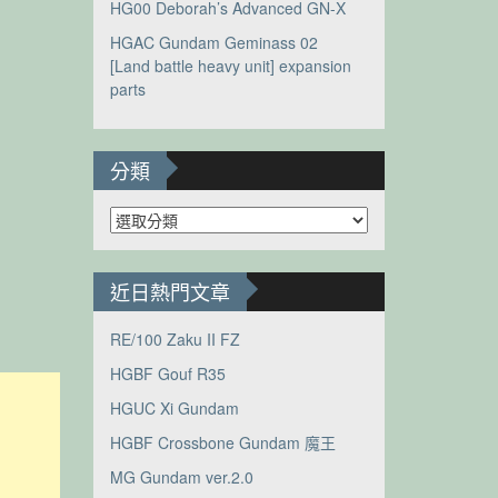
HG00 Deborah’s Advanced GN-X
HGAC Gundam Geminass 02
[Land battle heavy unit] expansion
parts
分類
分
類
近日熱門文章
RE/100 Zaku II FZ
HGBF Gouf R35
HGUC Xi Gundam
HGBF Crossbone Gundam 魔王
MG Gundam ver.2.0