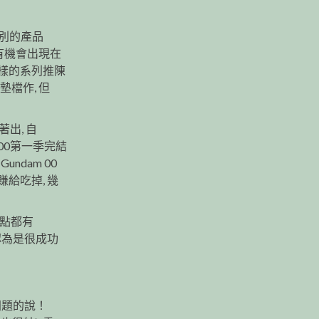
最特別的產品
都有機會出現在
各樣的系列推陳
墊檔作, 但
出, 自
 00第一季完結
ndam 00
給吃掉, 幾
特點都有
認為是很成功
問題的說！