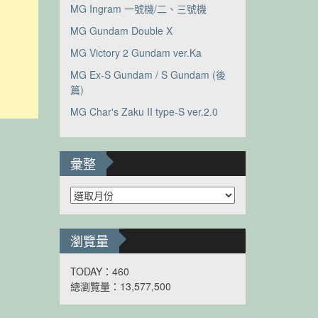
MG Ingram 一號機/二、三號機
MG Gundam Double X
MG Victory 2 Gundam ver.Ka
MG Ex-S Gundam / S Gundam (後
篇)
MG Char's Zaku II type-S ver.2.0
彙整
彙
整
瀏覽量
TODAY：460
總瀏覽量：13,577,500