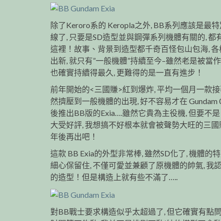
除了Keroro系的 Keropla之外, BB系列應該是
線了, 只要是SD造型並與鋼彈系列機體有關的, 
這裡！故事、背景到造型都千奇百怪包山包海, 
出新, 就只有”一般機體”持續至今–雖然老是被當作
也確實持續得最久, 更難得的是一直有進步！
前年開始的<三國賺>紅到爆炸, 平均一個月一款接著
然擠壓到一般機體的出現, 好不容易才在 Gundam
後推出BB版的Exia….雖然它貴為主役機, 但要不是 Gu
大受好評, 我想搞不好根本就會被聲勢大旺的三國賺
年後再出吧！
這款 BB Exia的外型非常棒, 雖然SD化了, 機體的
細心保留住, 不僅可愛並兼顧了原機體的帥氣, 我
的造型！但是構造上就有些不滿了…..
對BB戰士要求構造似乎太超過了, 但它確實有點