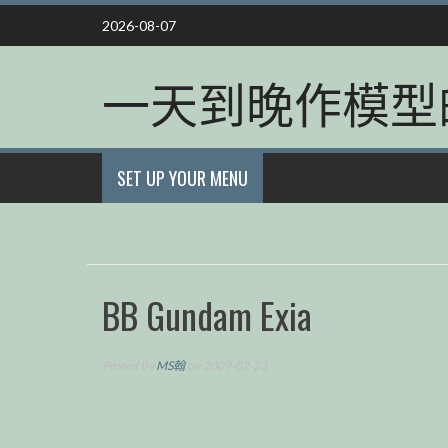
Skip
2026-08-07
to
content
一天到晚作模型
SET UP YOUR MENU
BB Gundam Exia
Posted By
MS翰
on 2009-02-23