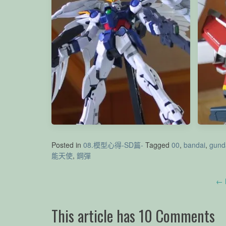
SDBD RX-零丸(神氣結晶)
Revi
Posted in
08.模型心得-SD篇-
Tagged
00
,
bandai
,
gun
能天使
,
鋼彈
MG Wing Gundam Zero custom
Post
←
navigation
This article has 10 Comments