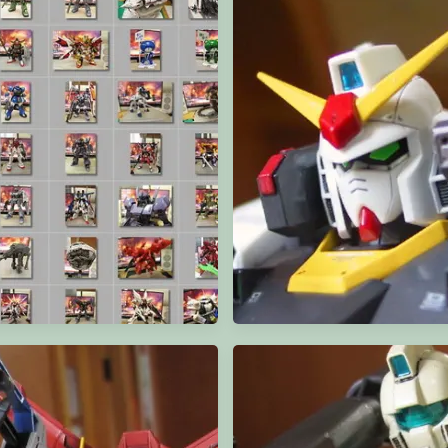
HGBD Build Γ Gundam