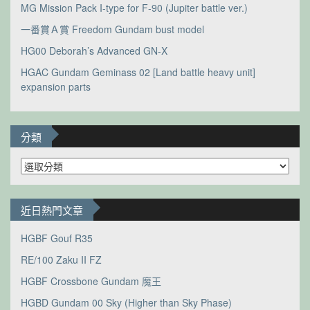
MG Mission Pack I-type for F-90 (Jupiter battle ver.)
一番賞Ａ賞 Freedom Gundam bust model
HG00 Deborah’s Advanced GN-X
HGAC Gundam Geminass 02 [Land battle heavy unit]
expansion parts
分類
分
類
近日熱門文章
HGBF Gouf R35
RE/100 Zaku II FZ
HGBF Crossbone Gundam 魔王
HGBD Gundam 00 Sky (Higher than Sky Phase)