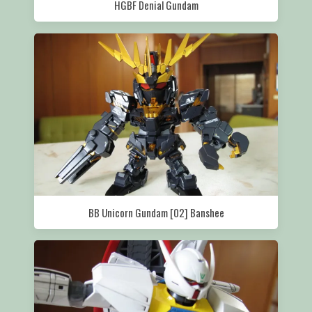
HGBF Denial Gundam
BB Unicorn Gundam [02] Banshee