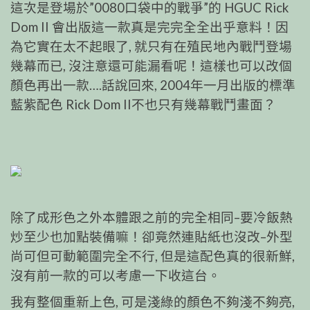
這次是登場於”0080口袋中的戰爭”的 HGUC Rick
Dom II 會出版這一款真是完完全全出乎意料！因
為它實在太不起眼了, 就只有在殖民地內戰鬥登場
幾幕而已, 沒注意還可能漏看呢！這樣也可以改個
顏色再出一款….話說回來, 2004年一月出版的標準
藍紫配色 Rick Dom II不也只有幾幕戰鬥畫面？
除了成形色之外本體跟之前的完全相同–要冷飯熱
炒至少也加點裝備嘛！卻竟然連貼紙也沒改–外型
尚可但可動範圍完全不行, 但是這配色真的很新鮮,
沒有前一款的可以考慮一下收這台。
我有整個重新上色, 可是淺綠的顏色不夠淺不夠亮,