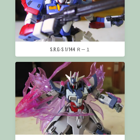
S.R.G-S 1/144 Ｒ－１