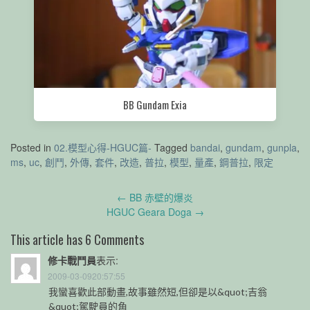
BB Gundam Exia
Posted in
02.模型心得-HGUC篇-
Tagged
bandai
,
gundam
,
gunpla
,
ms
,
uc
,
創鬥
,
外傳
,
套件
,
改造
,
普拉
,
模型
,
量產
,
鋼普拉
,
限定
Post
←
BB 赤壁的爆炎
navigation
HGUC Geara Doga
→
This article has 6 Comments
修卡戰鬥員
表示:
2009-03-0920:57:55
我蠻喜歡此部動畫,故事雖然短,但卻是以&quot;吉翁
&quot;駕駛員的角