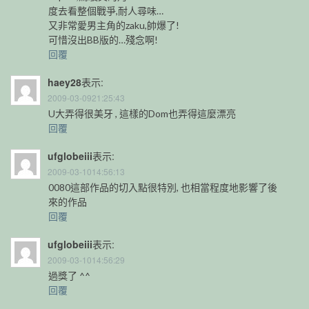
度去看整個戰爭,耐人尋味…
又非常愛男主角的zaku,帥爆了!
可惜沒出BB版的…殘念啊!
回覆
haey28
表示:
2009-03-0921:25:43
U大弄得很美牙 , 這樣的Dom也弄得這麼漂亮
回覆
ufglobeiii
表示:
2009-03-1014:56:13
0080這部作品的切入點很特別, 也相當程度地影響了後
來的作品
回覆
ufglobeiii
表示:
2009-03-1014:56:29
過獎了 ^^
回覆