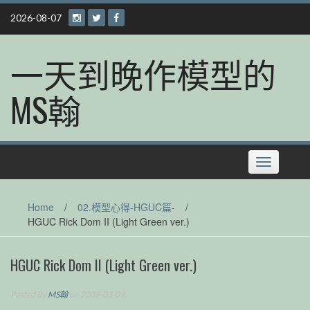
Skip
2026-08-07
to
content
一天到晚作模型的
MS翰
Toggle
navigation
Home
/
02.模型心得-HGUC篇-
/
HGUC Rick Dom II (Light Green ver.)
HGUC Rick Dom II (Light Green ver.)
Posted By
MS翰
on 2009-03-09