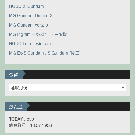
HGUC Xi Gundam
MG Gundam Double X
MG Gundam ver.2.0
MG Ingram 一號機/二、三號機
HGUC Loto (Twin set)
MG Ex-S Gundam / S Gundam (後篇)
彙整
彙
整
瀏覽量
TODAY：899
總瀏覽量：13,577,956