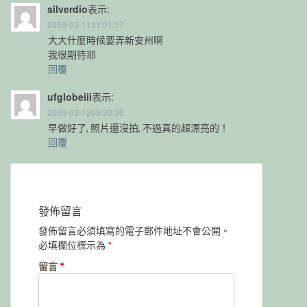
silverdio
表示:
2009-03-1121:01:17
大大什麼時候要弄新安州啊
我很期待耶
回覆
ufglobeiii
表示:
2009-03-1209:33:30
早做好了, 照片還沒拍, 不過真的超漂亮的！
回覆
發佈留言
發佈留言必須填寫的電子郵件地址不會公開。
必填欄位標示為
*
留言
*