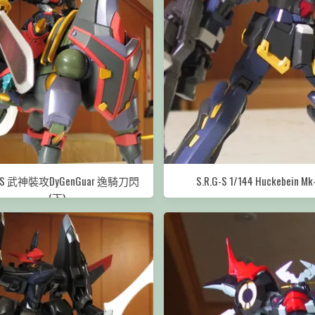
G-S 武神裝攻DyGenGuar 逸騎刀閃
S.R.G-S 1/144 Huckebein Mk-
(下)