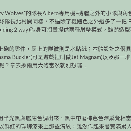
Wolves”的隊長Albero專用機–機體之外的小隊與
隊隊長北村開同樣，不過除了機體色之外還多了一把 F
olding 2 way)砲身可摺疊提供兩種射擊模式，雖然造
上砲的零件，肩上的隊徽則是水貼紙；本體設計之優
 Buckler(可是遊戲裡叫做Jet Magnam)以及那一
呢？拿去換兩用大砲當然就別想囉….
用半光黑與艦底色調出來，黑中帶著棕色色澤感覺相
以鮮紅的琺瑯漆來上那些溝紋，雖然作起來著實滿累