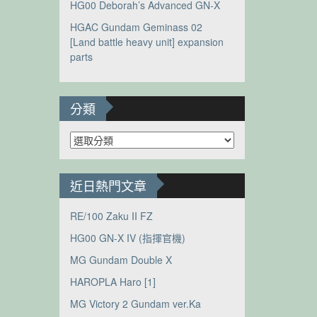
HG00 Deborah’s Advanced GN-X
HGAC Gundam Geminass 02
[Land battle heavy unit] expansion
parts
分類
分
類
近日熱門文章
RE/100 Zaku II FZ
HG00 GN-X IV (指揮官機)
MG Gundam Double X
HAROPLA Haro [1]
MG Victory 2 Gundam ver.Ka