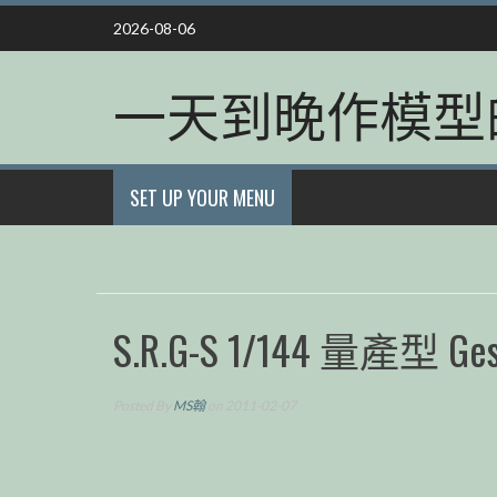
Skip
2026-08-06
to
content
一天到晚作模型
SET UP YOUR MENU
S.R.G-S 1/144 量產型 Gesp
Posted By
MS翰
on 2011-02-07