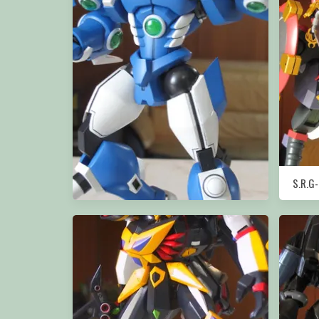
S.R.
S.R.G-S Soulgain