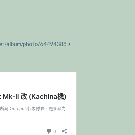
t.net/album/photo/64494388
>