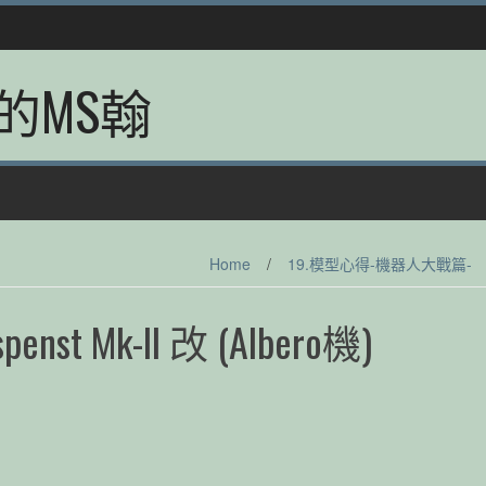
的MS翰
Home
/
19.模型心得-機器人大戰篇-
enst Mk-II 改 (Albero機)