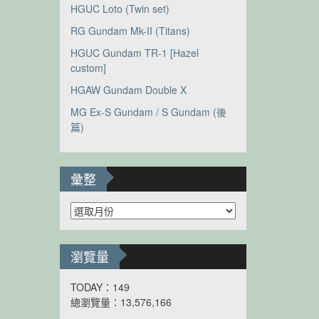
HGUC Loto (Twin set)
RG Gundam Mk-II (Titans)
HGUC Gundam TR-1 [Hazel
custom]
HGAW Gundam Double X
MG Ex-S Gundam / S Gundam (後
篇)
彙整
彙
整
瀏覽量
TODAY：149
總瀏覽量：13,576,166