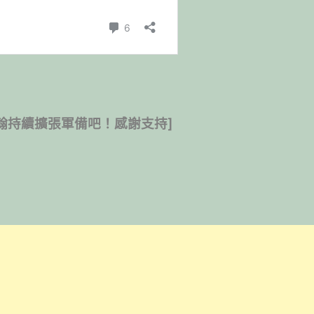
翰持續擴張軍備吧！感謝支持]