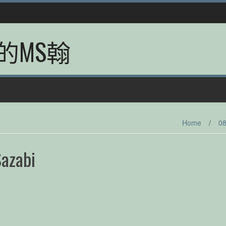
的MS翰
Home
/
0
azabi