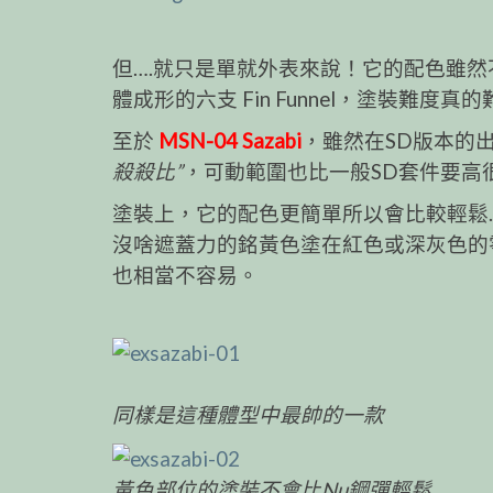
但….就只是單就外表來說！它的配色雖
體成形的六支 Fin Funnel，塗裝難度
至於
MSN-04 Sazabi
，雖然在SD版本的
殺殺比”
，可動範圍也比一般SD套件要高
塗裝上，它的配色更簡單所以會比較輕鬆
沒啥遮蓋力的銘黃色塗在紅色或深灰色的
也相當不容易。
同樣是這種體型中最帥的一款
黃色部位的塗裝不會比Nu鋼彈輕鬆