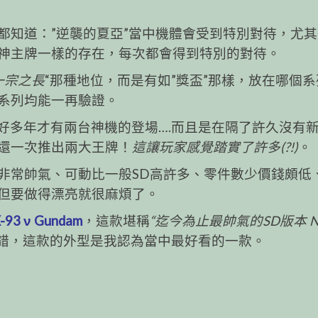
都知道：”逆襲的夏亞”當中機體會受到特別對待，尤
bi 更有如神主牌一樣的存在，每次都會得到特別的對待。
一宗之長
“那種地位，而是有如”獎盃”那樣，放在哪個系
系列均能一再驗證。
得隔了好多年才有兩台神機的登場….而且是在隔了許久沒有
還一次推出兩大王牌！
這讓玩家感覺踏實了許多(?!)
。
非常帥氣、可動比一般SD高許多、零件數少價錢頗低
但要做得漂亮就很麻煩了。
-93 ν Gundam
，這款堪稱
“迄今為止最帥氣的SD版本 
不錯，這款的外型是我認為當中最好看的一款。