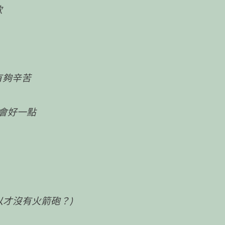
款
，有夠辛苦
會好一點
以才沒有火箭砲？)