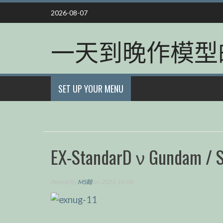
Skip
2026-08-07
to
content
一天到晚作模型
SET UP YOUR MENU
EX-StandarD ν Gundam / S
Posted By
MS翰
on 2023-10-04