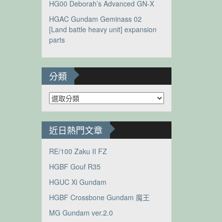
HG00 Deborah’s Advanced GN-X
HGAC Gundam Geminass 02
[Land battle heavy unit] expansion
parts
分類
分
類
近日熱門文章
RE/100 Zaku II FZ
HGBF Gouf R35
HGUC Xi Gundam
HGBF Crossbone Gundam 魔王
MG Gundam ver.2.0