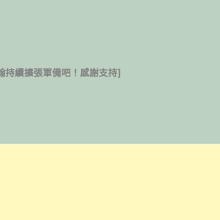
翰持續擴張軍備吧！感謝支持]