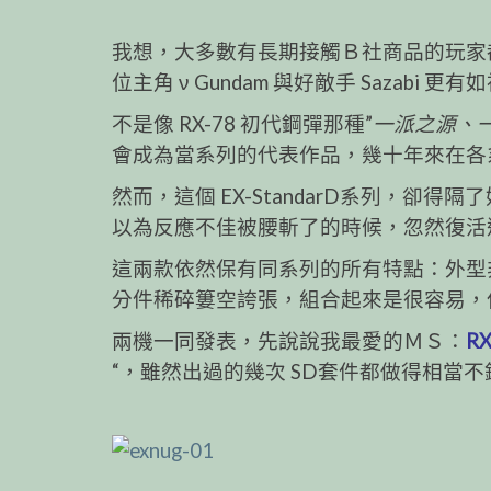
我想，大多數有長期接觸Ｂ社商品的玩家
位主角 ν Gundam 與好敵手 Saza
不是像 RX-78 初代鋼彈那種”
一派之源、
會成為當系列的代表作品，幾十年來在各
然而，這個 EX-StandarD系列，卻
以為反應不佳被腰斬了的時候，忽然復活
這兩款依然保有同系列的所有特點：外型
分件稀碎簍空誇張，組合起來是很容易，
兩機一同發表，先說說我最愛的ＭＳ：
RX
“，雖然出過的幾次 SD套件都做得相當