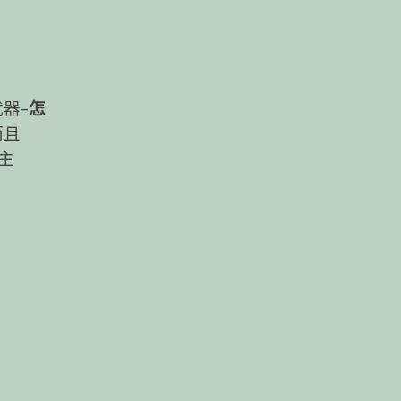
器–
怎
而且
神主