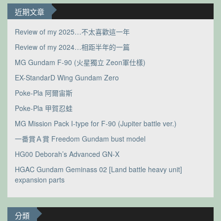
近期文章
Review of my 2025…不太喜歡這一年
Review of my 2024…相距半年的一篇
MG Gundam F-90 (火星獨立 Zeon軍仕樣)
EX-StandarD Wing Gundam Zero
Poke-Pla 阿爾宙斯
Poke-Pla 甲賀忍蛙
MG Mission Pack I-type for F-90 (Jupiter battle ver.)
一番賞Ａ賞 Freedom Gundam bust model
HG00 Deborah’s Advanced GN-X
HGAC Gundam Geminass 02 [Land battle heavy unit]
expansion parts
分類