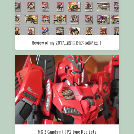
Review of my 2017...照往例的回顧篇！
MG Z Gundam III P2 type Red Zeta