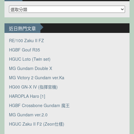
分
類
近日熱門文章
RE/100 Zaku II FZ
HGBF Gouf R35
HGUC Loto (Twin set)
MG Gundam Double X
MG Victory 2 Gundam ver.Ka
HG00 GN-X IV (指揮官機)
HAROPLA Haro [1]
HGBF Crossbone Gundam 魔王
MG Gundam ver.2.0
HGUC Zaku II F2 (Zeon仕樣)