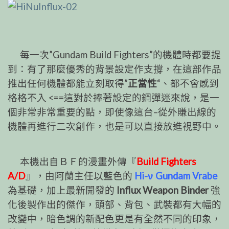
每一次”Gundam Build Fighters”的機體時都要提
到：有了那麼優秀的背景設定作支撐，在這部作品
推出任何機體都能立刻取得”
正當性
“、都不會感到
格格不入 <==這對於捧著設定的鋼彈迷來說，是一
個非常非常重要的點，即使像這台–從外賺出線的
機體再進行二次創作，也是可以直接放進視野中。
本機出自ＢＦ的漫畫外傳『
Build Fighters
A/D
』，由阿蘭主任以藍色的
Hi-ν Gundam Vrabe
為基礎，加上最新開發的
Influx Weapon Binder
強
化後製作出的傑作，頭部、背包、武裝都有大幅的
改變中，暗色調的新配色更是有全然不同的印象，