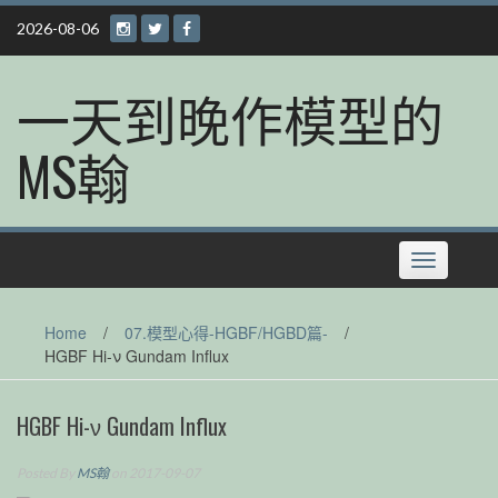
Skip
2026-08-06
to
content
一天到晚作模型的
MS翰
Toggle
navigation
Home
/
07.模型心得-HGBF/HGBD篇-
/
HGBF Hi-ν Gundam Influx
HGBF Hi-ν Gundam Influx
Posted By
MS翰
on 2017-09-07