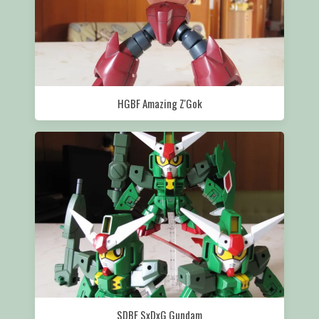
HGBF Amazing Z'Gok
SDBF SxDxG Gundam