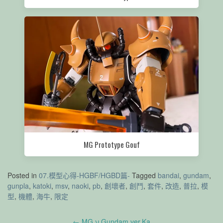
MG Prototype Gouf
Posted in
07.模型心得-HGBF/HGBD篇-
Tagged
bandai
,
gundam
,
gunpla
,
katoki
,
msv
,
naoki
,
pb
,
創壞者
,
創鬥
,
套件
,
改造
,
普拉
,
模
型
,
機體
,
海牛
,
限定
Post
←
MG ν Gundam ver.Ka