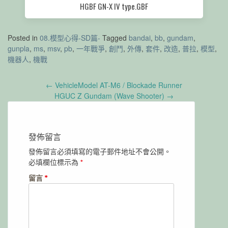
HGBF GN-X IV type.GBF
Posted in
08.模型心得-SD篇-
Tagged
bandai
,
bb
,
gundam
,
gunpla
,
ms
,
msv
,
pb
,
一年戰爭
,
創鬥
,
外傳
,
套件
,
改造
,
普拉
,
模型
,
機器人
,
機戰
Post
←
VehicleModel AT-M6 / Blockade Runner
navigation
HGUC Z Gundam (Wave Shooter)
→
發佈留言
發佈留言必須填寫的電子郵件地址不會公開。
必填欄位標示為
*
留言
*