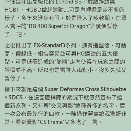
不僅延伸出高級化的 Legend BB，還跟跨線與
HGBF、HGBD做起連動….可是內裡還是差不多的
樣子，多年來進步有限，於是進入了疲軟期，在眾
人驚呼的”BB.400 Superior Dragon”之後便暫停
了…..吧。
之後推出了
EX-StandarD
系列，擁有造型優、可動
高、價錢低、組裝容易並可與HG連動的五大優
點，可是低價造成的”簡略”走向使得在玩家之間的
評價並不高，所以也是雷聲大雨點小，沒多久就又
暫停了。
接下來就是這個
Super Deformes Cross Silhouette
= SDCS
，在沒甚麼鋪陳的期況下就忽然宣布了這
個新系列，又有著”交叉剪影”這種奇怪的名字，還
一次公布最先行的四款，一陣操作著實讓我驚訝非
常，看到賣點”CS Frame”又多吃了一驚。