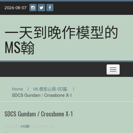
Skip
2026-08-07
to
content
一天到晚作模型的
MS翰
Toggle
navigation
Home
/
08.模型心得-SD篇-
/
SDCS Gundam / Crossbone X-1
SDCS Gundam / Crossbone X-1
Posted By
MS翰
on 2020-01-28