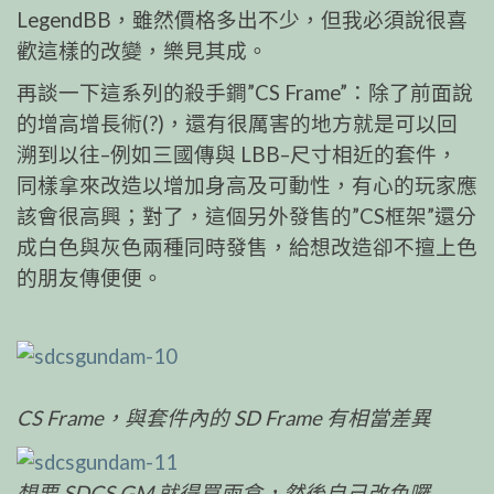
LegendBB，雖然價格多出不少，但我必須說很喜
歡這樣的改變，樂見其成。
再談一下這系列的殺手鐧”CS Frame”：除了前面說
的增高增長術(?)，還有很厲害的地方就是可以回
溯到以往–例如三國傳與 LBB–尺寸相近的套件，
同樣拿來改造以增加身高及可動性，有心的玩家應
該會很高興；對了，這個另外發售的”CS框架”還分
成白色與灰色兩種同時發售，給想改造卻不擅上色
的朋友傳便便。
CS Frame，與套件內的 SD Frame 有相當差異
想要 SDCS GM 就得買兩盒，然後自己改色囉