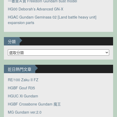
一番賞Ａ賞 Freedom Gundam bust model
HG00 Deborah’s Advanced GN-X
HGAC Gundam Geminass 02 [Land battle heavy unit]
expansion parts
分類
分
類
近日熱門文章
RE/100 Zaku II FZ
HGBF Gouf R35
HGUC Xi Gundam
HGBF Crossbone Gundam 魔王
MG Gundam ver.2.0