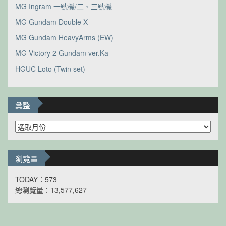
MG Ingram 一號機/二、三號機
MG Gundam Double X
MG Gundam HeavyArms (EW)
MG Victory 2 Gundam ver.Ka
HGUC Loto (Twin set)
彙整
彙
整
瀏覽量
TODAY：573
總瀏覽量：13,577,627