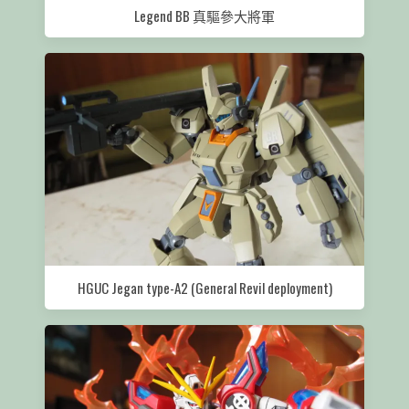
Legend BB 真驅參大將軍
HGUC Jegan type-A2 (General Revil deployment)