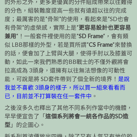
的外形之外，更多更優異的分件組成帶來以往難得
的分色，組裝難度提高一些就有遠超以往的完成
度；最厲害的是”骨架”的使用，看起來是”SD也會
有骨架”的虛榮感，實際上是”
更容易設計也更容易
兼用
“！一般套件裡使用的是”
SD Frame
“，會有類
似 LBB那樣的外型，若是買所謂”
CS Frame
“來替換
的話，便會加了上臂與大腿，使得手肘以及膝蓋可
動，如此一來我們熟悉的BB戰士的不僅外觀將會
拉高成為 3頭身，還擁有以往無法想像的可動性
能，可說是將 SD套件帶到了個全新的境界！
是說
我並不喜歡 3頭身的樣子，所以買一組來看看而
已，目前並不打算裝在任一套件中
。
之後沒多久也釋出了其他不同系列作當中的機體，
早早便宣告了「
這個系列將會一統各作品的SD造
型
」的企圖心。
新系列首波便放出四機，除了又有人氣又有地位的