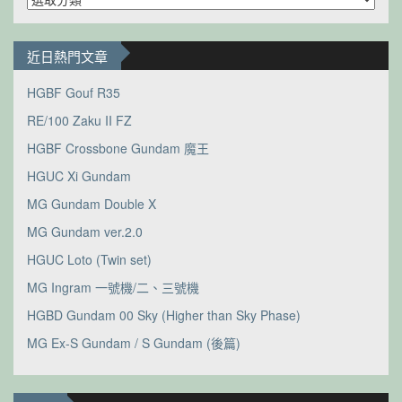
類
近日熱門文章
HGBF Gouf R35
RE/100 Zaku II FZ
HGBF Crossbone Gundam 魔王
HGUC Xi Gundam
MG Gundam Double X
MG Gundam ver.2.0
HGUC Loto (Twin set)
MG Ingram 一號機/二、三號機
HGBD Gundam 00 Sky (Higher than Sky Phase)
MG Ex-S Gundam / S Gundam (後篇)