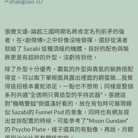
張遼文遠–論起三國時期名將肯定名列前矛的強
者，在<創傑傳>之中好像沒啥發揮，還好從演者
就給了 Sazabi 這種頂級的機體，良好的配色與裝
飾更是有超帥的外型，沒虧待到他，
除了外型十分優秀，霸氣的外型與貴氣的裝飾搭配
得宜，可以取下單眼面具露出裡面的鋼蛋臉….我覺
得這招根本畫蛇添足，一點也不想用；同樣是整個
系列共通”全透明只賣造型的手持武器”，張遼這
對”機略雙鉞”倒還滿好看的，放在背包時可展現類
似 Sazabi的 Funnel Pod 的意象，同時也有網友提
出並排配置的時候，可能參考了”Moon Gundam”
的 Psycho Plate，樣子還真的有點像，再說，月鋼