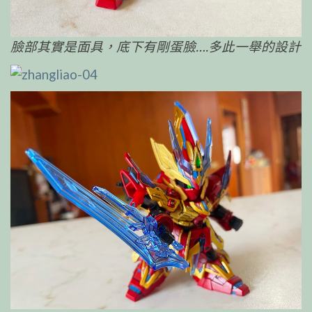
臉部其實是面具，底下有剛蛋臉….多此一舉的設計