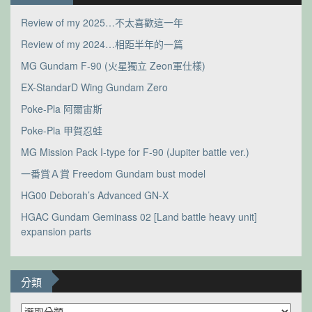
Review of my 2025…不太喜歡這一年
Review of my 2024…相距半年的一篇
MG Gundam F-90 (火星獨立 Zeon軍仕樣)
EX-StandarD Wing Gundam Zero
Poke-Pla 阿爾宙斯
Poke-Pla 甲賀忍蛙
MG Mission Pack I-type for F-90 (Jupiter battle ver.)
一番賞Ａ賞 Freedom Gundam bust model
HG00 Deborah’s Advanced GN-X
HGAC Gundam Geminass 02 [Land battle heavy unit]
expansion parts
分類
分