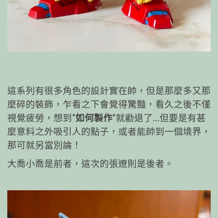
這系列有很多角色的設計實在帥，但是那麼多又那
麼碎的裝飾，乍看之下會覺得驚豔，看久之後不僅
視覺疲勞，想到”
如何製作
“就勸退了…但要是
有甚
麼意料之外吸引人的點子
，或者
能帥到一個境界
，
那可就另當別論！
大喬小喬是
前者
，這次的張遼則是
後者
。