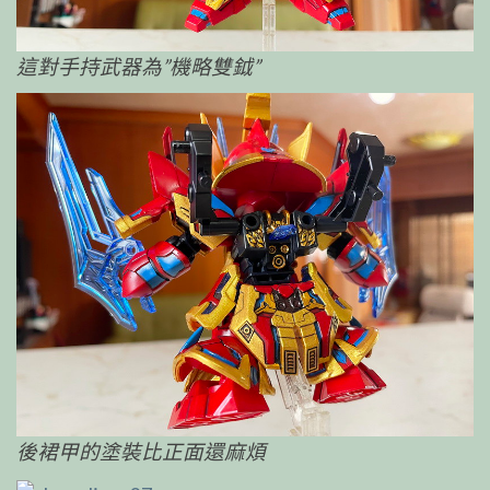
這對手持武器為”機略雙鉞”
後裙甲的塗裝比正面還麻煩