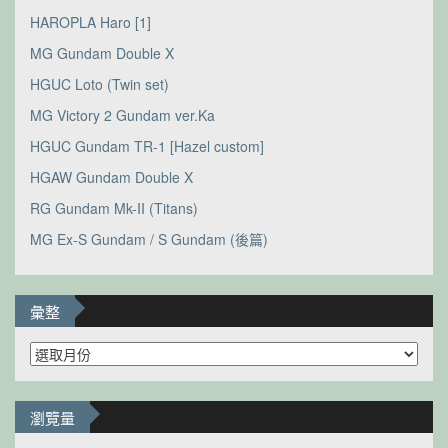
HAROPLA Haro [1]
MG Gundam Double X
HGUC Loto (Twin set)
MG Victory 2 Gundam ver.Ka
HGUC Gundam TR-1 [Hazel custom]
HGAW Gundam Double X
RG Gundam Mk-II (Titans)
MG Ex-S Gundam / S Gundam (後篇)
彙整
彙
整
瀏覽量