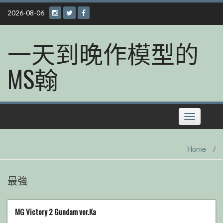
Skip
2026-08-06
to
content
一天到晚作模型的
MS翰
Toggle
navigation
Home
/
最強
MG Victory 2 Gundam ver.Ka