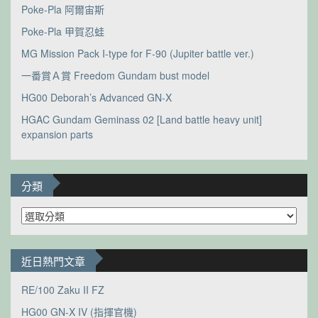
Poke-Pla 阿爾宙斯
Poke-Pla 甲賀忍蛙
MG Mission Pack I-type for F-90 (Jupiter battle ver.)
一番賞Ａ賞 Freedom Gundam bust model
HG00 Deborah’s Advanced GN-X
HGAC Gundam Geminass 02 [Land battle heavy unit]
expansion parts
分類
分
類
近日熱門文章
RE/100 Zaku II FZ
HG00 GN-X IV (指揮官機)