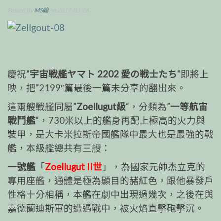
Posted By
MS翰
on 2017-03-26
慶祝”
宇宙戦艦ヤマト 2202 愛の戦士たち
“即將上
映，把”2199″篇最後一篇未分享的翻出來。
這兩艘戰艦同屬”
Zoellugut級
“，分類為”
一等航宙
戰鬥艦
“，730米以上的艦身再配上極高的火力與
裝甲，是大卡米拉斯帝國艦隊中最大也是最強的戰
艦，本級艦總共有三艘：
一號艦
「
Zoellugut II世
」，為國家元帥杰立克的
專用座艦，通體是極為顯目的赭紅色，跟他暴發戶
性格十分相稱，本艦在劇中出現過幾次，之後在與
嘉德蘭迪斯軍的遭遇戰中，被火焰直擊砲擊沉。