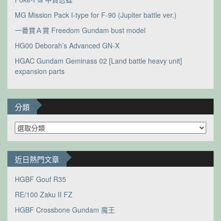
MG Mission Pack I-type for F-90 (Jupiter battle ver.)
一番賞Ａ賞 Freedom Gundam bust model
HG00 Deborah’s Advanced GN-X
HGAC Gundam Geminass 02 [Land battle heavy unit]
expansion parts
分類
分
類
近日熱門文章
HGBF Gouf R35
RE/100 Zaku II FZ
HGBF Crossbone Gundam 魔王