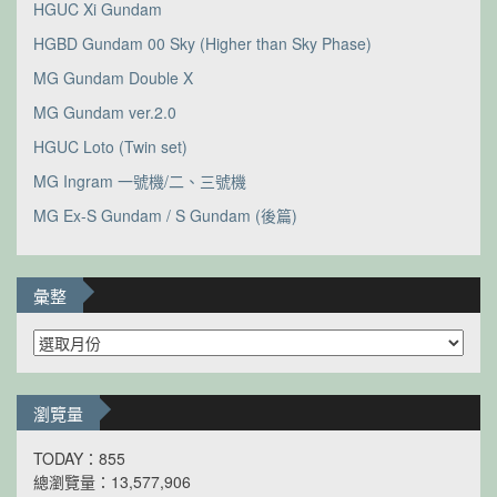
HGUC Xi Gundam
HGBD Gundam 00 Sky (Higher than Sky Phase)
MG Gundam Double X
MG Gundam ver.2.0
HGUC Loto (Twin set)
MG Ingram 一號機/二、三號機
MG Ex-S Gundam / S Gundam (後篇)
彙整
彙
整
瀏覽量
TODAY：855
總瀏覽量：13,577,906