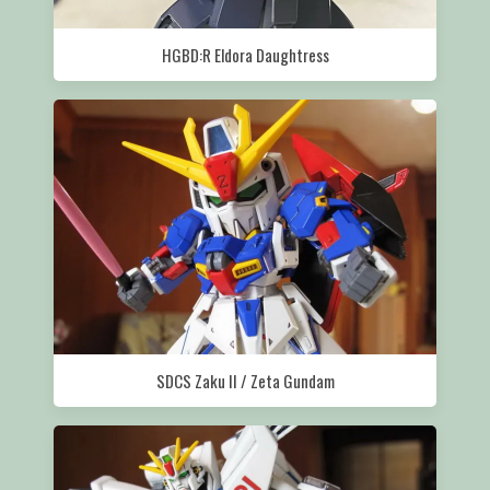
HGBD:R Eldora Daughtress
SDCS Zaku II / Zeta Gundam