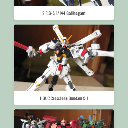
S.R.G-S 1/144 Galilnagant
HGUC Crossbone Gundam X-1