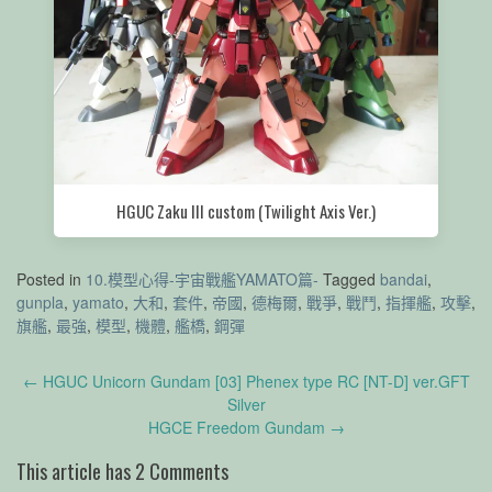
HGUC Zaku III custom (Twilight Axis Ver.)
Posted in
10.模型心得-宇宙戰艦YAMATO篇-
Tagged
bandai
,
gunpla
,
yamato
,
大和
,
套件
,
帝國
,
德梅爾
,
戰爭
,
戰鬥
,
指揮艦
,
攻擊
,
旗艦
,
最強
,
模型
,
機體
,
艦橋
,
鋼彈
Post
←
HGUC Unicorn Gundam [03] Phenex type RC [NT-D] ver.GFT
navigation
Silver
HGCE Freedom Gundam
→
This article has 2 Comments