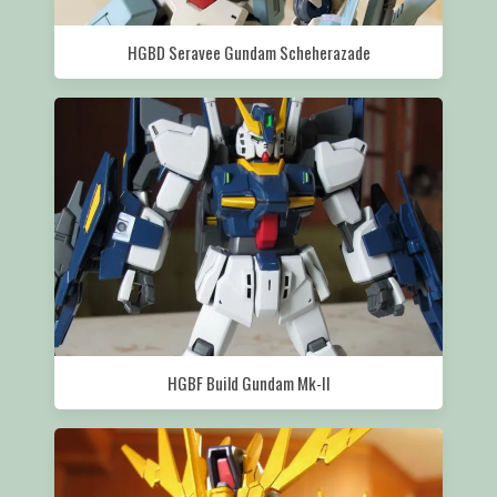
HGBD Seravee Gundam Scheherazade
HGBF Build Gundam Mk-II