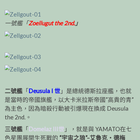
一號艦「
Zoellugut the 2nd.
」
二號艦
「
Deusula I 世
」是總統德斯拉座艦，也就
是當時的帝國旗艦，以大卡米拉斯帝國”高貴的青”
為主色，因為暗殺行動被引爆現在換成 Deusula
the 2nd.。
三號艦
「
Domelaz III世
」，就是與 YAMATO在七
色星團展開生死戰的
“宇宙之狼”–艾魯克‧德梅