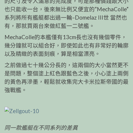
的尺寸及令人滿意的完成度，可是那種價錢跟大小
也只能收一台，後來無比例又便宜的”MechaColle”
系列將所有艦艇都出過一輪–Domelaz III世 當然也
有，那就買兩台來做紅藍一二號艦。
MechaColle的本艦僅有13cm長也沒有幾個零件，
幾分鐘就可以組合好，即使如此也有非常好的輪廓
以及精緻的表面刻痕，算是相當漂亮。
之前做過七十幾公分長的，這兩個的大小當然更不
是問題，整個塗上紅色跟藍色之後，小心塗上兩側
的黃色再滲墨，輕鬆就收集完大卡米拉斯帝國的最
強戰艦。
同一款艦艇在不同系列的差異