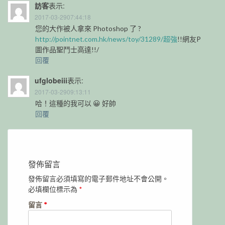
訪客
表示:
2017-03-2907:44:18
您的大作被人拿來 Photoshop 了 ?
http://pointnet.com.hk/news/toy/31289/超強
!!網友P
圖作品聖鬥士高達!!/
回覆
ufglobeiii
表示:
2017-03-2909:13:11
哈！這種的我可以 😀 好帥
回覆
發佈留言
發佈留言必須填寫的電子郵件地址不會公開。
必填欄位標示為
*
留言
*