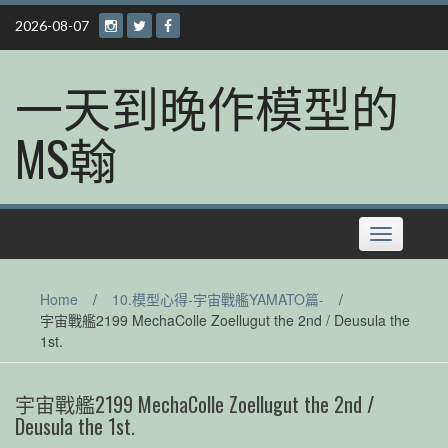
Skip
2026-08-07
to
content
一天到晚作模型的
MS翰
Toggle
navigation
Home
/
10.模型心得-宇宙戰艦YAMATO篇-
/
宇宙戰艦2199 MechaColle Zoellugut the 2nd / Deusula the
1st.
宇宙戰艦2199 MechaColle Zoellugut the 2nd /
Deusula the 1st.