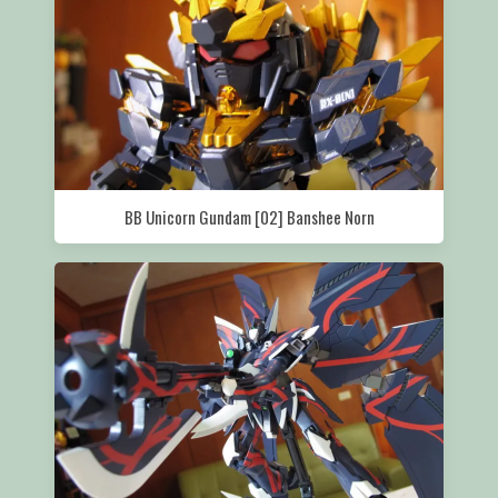
BB Unicorn Gundam [02] Banshee Norn