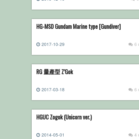
HG-MSD Gundam Marine type [Gundiver]
2017-10-29
6
RG 量產型 Z’Gok
2017-03-18
6
HGUC Zogok (Unicorn ver.)
2014-05-01
4