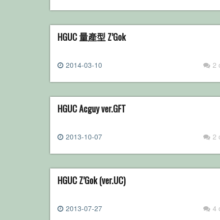
HGUC 量產型 Z’Gok
2014-03-10
2
HGUC Acguy ver.GFT
2013-10-07
2
HGUC Z’Gok (ver.UC)
2013-07-27
4