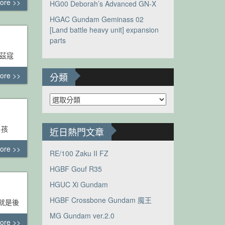
ore >>
HG00 Deborah’s Advanced GN-X
HGAC Gundam Geminass 02
[Land battle heavy unit] expansion
parts
茲寇
ore >>
分類
分
類
男孩
近日熱門文章
ore >>
RE/100 Zaku II FZ
HGBF Gouf R35
HGUC Xi Gundam
HGBF Crossbone Gundam 魔王
潮就是後
MG Gundam ver.2.0
ore >>