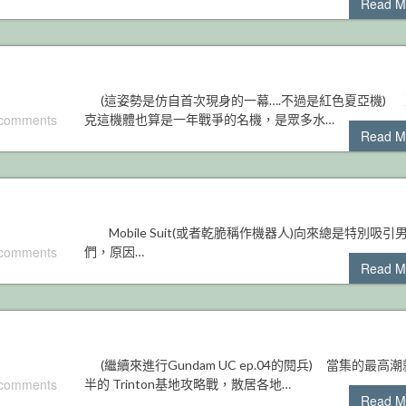
Read M
(這姿勢是仿自首次現身的一幕….不過是紅色夏亞機) 
 comments
克這機體也算是一年戰爭的名機，是眾多水…
Read M
Mobile Suit(或者乾脆稱作機器人)向來總是特別吸引
 comments
們，原因…
Read M
(繼續來進行Gundam UC ep.04的閱兵) 當集的最高
 comments
半的 Trinton基地攻略戰，散居各地…
Read M