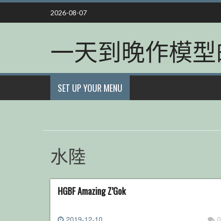
Skip
2026-08-07
to
content
一天到晚作模型
SET UP YOUR MENU
水陸
HGBF Amazing Z’Gok
2019-12-10
0