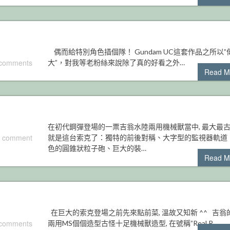
偶而給特別角色插個隊！ Gundam UC這套作品之所以”
 comments
大”，對我等老粉絲來說除了真的好看之外…
Read M
在初代鋼彈登場的一票吉翁水陸兩用機械獸當中, 最大最
 comment
就是這台索克了：獨特的前後對稱、大字型的監視器軌道
色的圓錐狀粒子砲、巨大的裝…
Read M
在巨大的索克登場之前先來點前菜, 溫故又知新 ^^ 吉翁
 comments
兩用MS個個造型古怪十足機械獸造型, 在號稱”Real R…