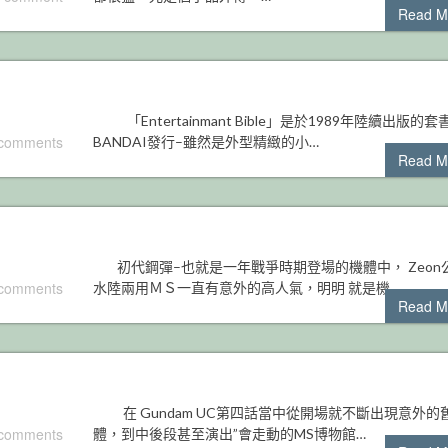
Read M
「Entertainmant Bible」是於1989年陸續出版的
 comments
BANDAI發行–雖然是外型精緻的小…
Read M
初代鋼彈–也就是一年戰爭時期登場的機體中， Zeon
 comments
水陸兩用ＭＳ一直有意外的高人氣，明明 就是機…
Read M
在 Gundam UC第四話當中從開場就不斷出現意外的
 comments
體，到中後段甚至演出”會走動的MS博物館…