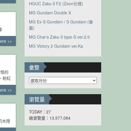
HGUC Zaku II F2 (Zeon仕樣)
MG Gundam Double X
MG Ex-S Gundam / S Gundam (後
篇)
偉
MG Char's Zaku II type-S ver.2.0
ore >>
MG Victory 2 Gundam ver.Ka
彙整
古怪的
、粉紅
彙
整
ore >>
瀏覽量
TODAY：27
總瀏覽量：13,577,084
的水陸