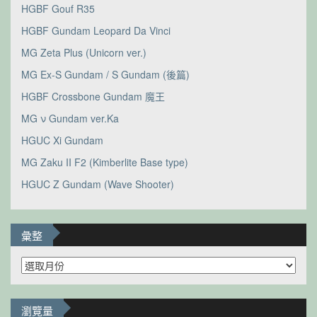
HGBF Gouf R35
HGBF Gundam Leopard Da Vinci
MG Zeta Plus (Unicorn ver.)
MG Ex-S Gundam / S Gundam (後篇)
HGBF Crossbone Gundam 魔王
MG ν Gundam ver.Ka
HGUC Xi Gundam
MG Zaku II F2 (Kimberlite Base type)
HGUC Z Gundam (Wave Shooter)
彙整
彙
整
瀏覽量