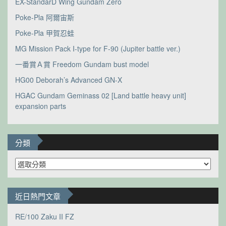
EX-StandarD Wing Gundam Zero
Poke-Pla 阿爾宙斯
Poke-Pla 甲賀忍蛙
MG Mission Pack I-type for F-90 (Jupiter battle ver.)
一番賞Ａ賞 Freedom Gundam bust model
HG00 Deborah’s Advanced GN-X
HGAC Gundam Geminass 02 [Land battle heavy unit]
expansion parts
分類
分
類
近日熱門文章
RE/100 Zaku II FZ