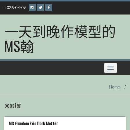
Skip
2026-08-09
to
content
一天到晚作模型的
MS翰
Toggle
navigation
Home
/
booster
MG Gundam Exia Dark Matter