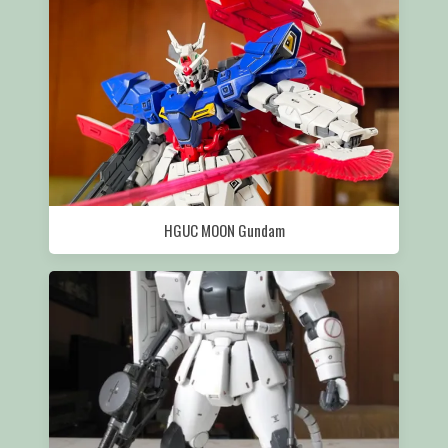
HGUC MOON Gundam