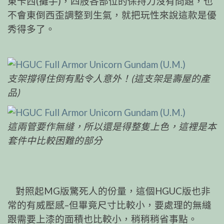
東卡西(攤手)，四肢各部位的保持力沒有問題，也
不會東倒西歪調整到生氣，就把玩性來說這款是優
秀得多了。
支架撐得住倒有點令人意外！(這支架是壽屋的產
品)
這兩管要作無縫，所以還是得整隻上色，這裡是本
套件中比較困難的部分
對照起MG版驚死人的份量，這個HGUC版也非
常的有威壓感–但畢竟尺寸比較小，要處理的無縫
跟需要上漆的面積也比較小，稍稍稍省事點。