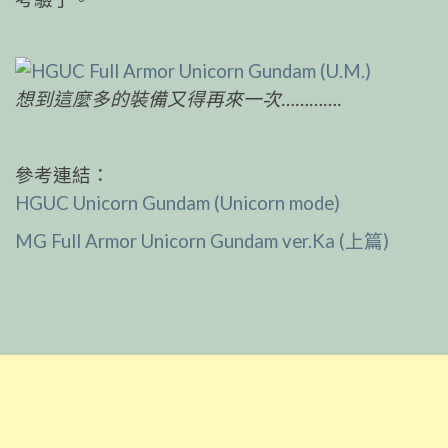
想到這麼多的裝備又得再來一次………….
參考連結：
HGUC Unicorn Gundam (Unicorn mode)
MG Full Armor Unicorn Gundam ver.Ka (上篇)