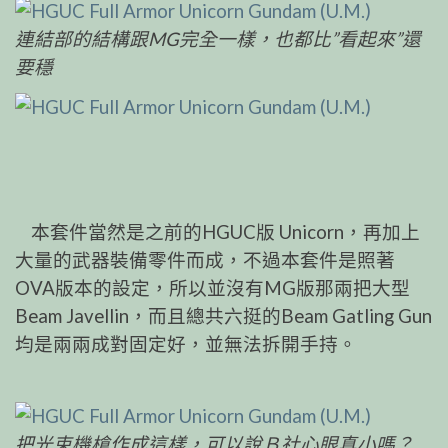
連結部的結構跟MG完全一樣，也都比”看起來”還
要穩
本套件當然是之前的HGUC版 Unicorn，再加上
大量的武器裝備零件而成，不過本套件是照著
OVA版本的設定，所以並沒有MG版那兩把大型
Beam Javellin，而且總共六挺的Beam Gatling Gun
均是兩兩成對固定好，並無法拆開手持。
把光束機槍作成這樣，可以說Ｂ社心眼真小嗎？