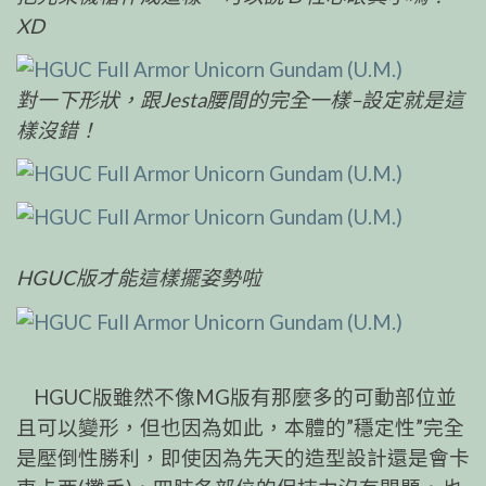
XD
對一下形狀，跟Jesta腰間的完全一樣–設定就是這
樣沒錯！
HGUC版才能這樣擺姿勢啦
HGUC版雖然不像MG版有那麼多的可動部位並
且可以變形，但也因為如此，本體的”穩定性”完全
是壓倒性勝利，即使因為先天的造型設計還是會卡