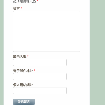
必填欄位標示為
*
留言
*
顯示名稱
*
電子郵件地址
*
個人網站網址