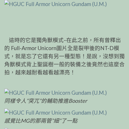
這時的它是獨角獸模式–在此之前，所有曾釋出
的 Full-Armor Unicorn圖片全是裂甲後的NT-D模
式，就是忘了它還有另一種型態！是說，沒想到獨
角獸模式背上聖誕樹一般的裝備之後竟然也這麼合
拍，越來越耐看越看越漂亮！
同樣令人”突兀”的輔助推進Booster
感覺比MG的那兩管”細”了一點