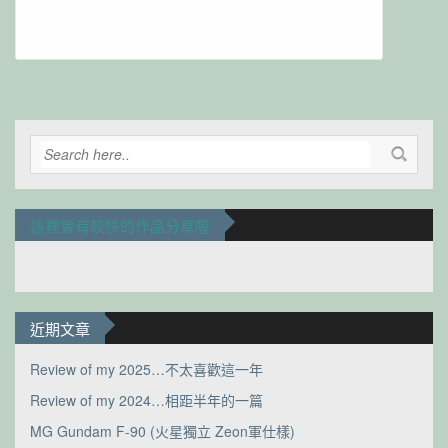
Alternative:
這裡會有較快的作品分享喔
近期文章
Review of my 2025…不太喜歡這一年
Review of my 2024…相距半年的一篇
MG Gundam F-90 (火星獨立 Zeon軍仕樣)