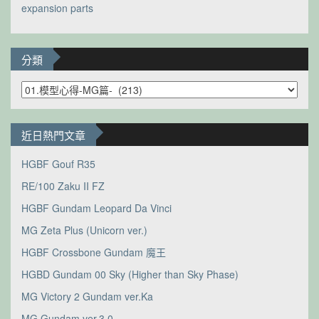
expansion parts
分類
分
類
近日熱門文章
HGBF Gouf R35
RE/100 Zaku II FZ
HGBF Gundam Leopard Da Vinci
MG Zeta Plus (Unicorn ver.)
HGBF Crossbone Gundam 魔王
HGBD Gundam 00 Sky (Higher than Sky Phase)
MG Victory 2 Gundam ver.Ka
MG Gundam ver.3.0