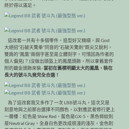
終於得以滿足。
這改套一共有十多個零件，造型好又精細，與 God
大絕招”石破天驚拳”同音的”石破天驚劍”既尖又銳利，
雙肩的”鳳凰”兩個字甚至是立體刻字，可惜因為作者的
個人偏見(？)沒做出頭盔上的鳳凰頭飾，所以拿舊套件
附的鍍金頭飾來裝–
當初在舊模明顯太大的鳳凰，裝在
長大的號斗丸竟完全合適！
為了這改套我又多作了一次 LBB號斗丸，這次又是
刻意地與之前那台選擇不同顏色，以對應武者修行更上
一層樓：紅色是 Shine Red，藍色是GX-5，黑色條紋則
是Neutral Gray，全身白色更改成很淺的淺灰，金色則