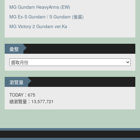
MG Gundam HeavyArms (EW)
MG Ex-S Gundam / S Gundam (後篇)
MG Victory 2 Gundam ver.Ka
彙整
彙
整
瀏覽量
TODAY：675
總瀏覽量：13,577,721