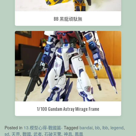
BB 黑龍頑駄無
1/100 Gundam Astray Mirage Frame
Posted in
13.模型心得-戰國篇-
Tagged
bandai
,
bb
,
lbb
,
legend
,
sd
,
天界
,
戰國
,
武者
,
石破天驚
,
神具
,
鳳凰