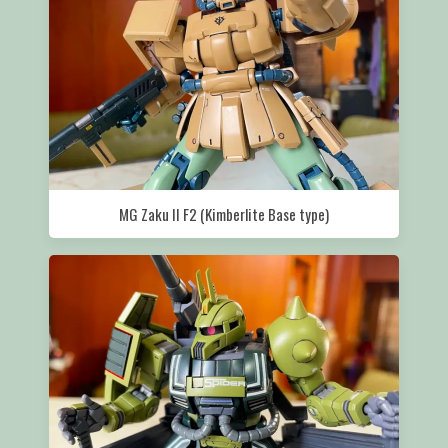
MG Zaku II F2 (Kimberlite Base type)