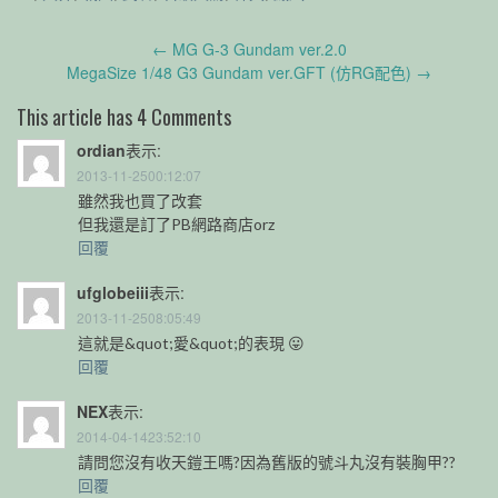
Post
←
MG G-3 Gundam ver.2.0
navigation
MegaSize 1/48 G3 Gundam ver.GFT (仿RG配色)
→
This article has 4 Comments
ordian
表示:
2013-11-2500:12:07
雖然我也買了改套
但我還是訂了PB網路商店orz
回覆
ufglobeiii
表示:
2013-11-2508:05:49
這就是&quot;愛&quot;的表現 😛
回覆
NEX
表示:
2014-04-1423:52:10
請問您沒有收天鎧王嗎?因為舊版的號斗丸沒有裝胸甲??
回覆