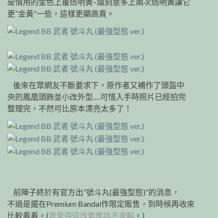
是慣用的金色上覆透明黃–還刻意多上兩次透明黃讓它
更”金黃”一些，這樣更顯高貴。
後來在眾網友不斷要求下，原作者又補作了頭盔中
央的鳳凰頭飾並小改外型….可惜入手時照片已經拍完
整理完，不然可比原本漂亮太多了！
前陣子終於有官方出”號斗丸(最強型態)”的消息，
不過是擺在Premium Bandai作限定販售，到時候再收來
比較看看。(
我覺得這改套應該不會輸
。)