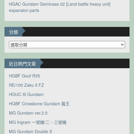
HGAC Gundam Geminass 02 [Land battle heavy unit]
expansion parts
分類
分
類
近日熱門文章
HGBF Gouf R35
RE/100 Zaku II FZ
HGUC Xi Gundam
HGBF Crossbone Gundam 魔王
MG Gundam ver.2.0
MG Ingram 一號機/二、三號機
MG Gundam Double X