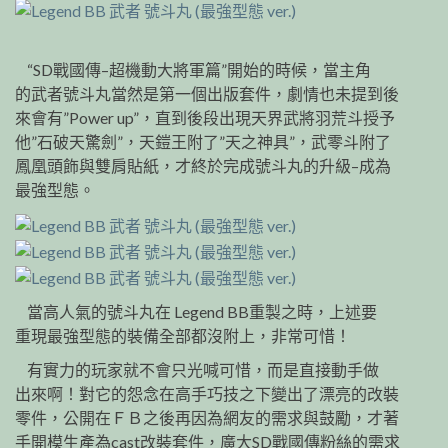
“SD戰國傳–超機動大將軍篇”開始的時候，當主角
的武者號斗丸當然是第一個出版套件，劇情也未提到後
來會有”Power up”，直到後段出現天界武將羽荒斗授予
他”石破天驚劍”，天鎧王附了”天之神具”，武零斗附了
鳳凰頭飾與雙肩貼紙，才終於完成號斗丸的升級–成為
最強型態。
當高人氣的號斗丸在 Legend BB重製之時，上述要
重現最強型態的裝備全部都沒附上，非常可惜！
有實力的玩家就不會只光喊可惜，而是直接動手做
出來啊！對它的怨念在高手巧技之下變出了漂亮的改裝
零件，公開在ＦＢ之後再因為網友的需求與鼓勵，才著
手開模生產為cast改裝套件，廣大SD戰國傳粉絲的需求