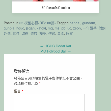
RG Casval's Gundam
Posted in
05.模型心得-RE/100篇-
Tagged
bandai
,
gundam
,
gunpla
,
hguc
,
jegan
,
katoki
,
mg
,
ms
,
pb
,
uc
,
zeon
,
一年戰爭
,
傑鋼
,
外傳
,
套件
,
改造
,
普拉
,
模型
,
逆襲
,
量產
,
限定
Post
←
HGUC Dodai Kai
navigation
MG Polypod Ball
→
發佈留言
發佈留言必須填寫的電子郵件地址不會公開。
必填欄位標示為
*
留言
*