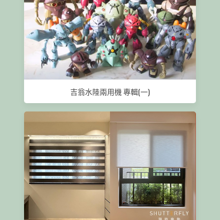
吉翁水陸兩用機 專輯(一)