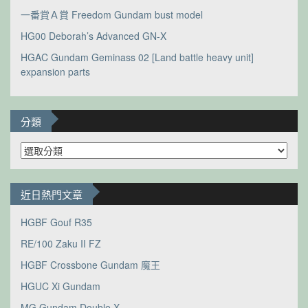
一番賞Ａ賞 Freedom Gundam bust model
HG00 Deborah’s Advanced GN-X
HGAC Gundam Geminass 02 [Land battle heavy unit]
expansion parts
分類
分
類
近日熱門文章
HGBF Gouf R35
RE/100 Zaku II FZ
HGBF Crossbone Gundam 魔王
HGUC Xi Gundam
MG Gundam Double X