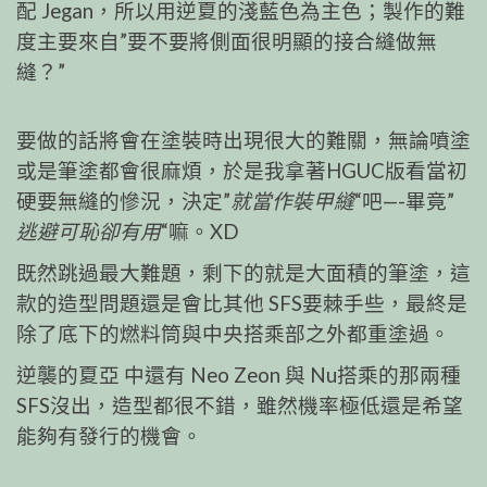
配 Jegan，所以用逆夏的淺藍色為主色；製作的難
度主要來自”要不要將側面很明顯的接合縫做無
縫？”
要做的話將會在塗裝時出現很大的難關，無論噴塗
或是筆塗都會很麻煩，於是我拿著HGUC版看當初
硬要無縫的慘況，決定”
就當作裝甲縫
“吧—-畢竟”
逃避可恥卻有用
“嘛。XD
既然跳過最大難題，剩下的就是大面積的筆塗，這
款的造型問題還是會比其他 SFS要棘手些，最終是
除了底下的燃料筒與中央搭乘部之外都重塗過。
逆襲的夏亞 中還有 Neo Zeon 與 Nu搭乘的那兩種
SFS沒出，造型都很不錯，雖然機率極低還是希望
能夠有發行的機會。