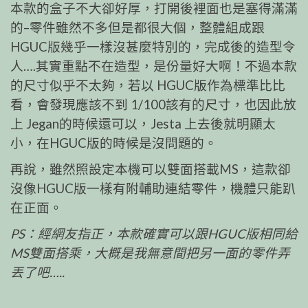
本款的盒子不大卻好厚，打開後裡面也是塞得滿滿
的–零件雖然不多但是都很大個，整體組成跟
HGUC版幾乎一樣沒甚麼特別的，完成後的造型令
人….其實重點不在造型，是份量好大啊！不過本款
的尺寸似乎不太夠，若以 HGUC版作為標準比比
看，會發現應該不到 1/100該有的尺寸，也因此放
上 Jegan的時候還可以，Jesta 上去後就明顯太
小，在HGUC版的時候是沒問題的。
再說，雖然照設定本機可以雙面搭載MS，這款卻
沒像HGUC版一樣有附輔助連結零件，機體只能趴
在正面。
PS：經網友指正，本款確實可以跟HGUC版相同給
MS雙面搭乘，大概是我無意間把另一面的零件弄
丟了吧…..