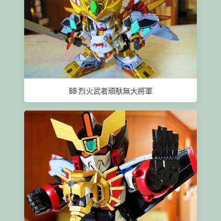
BB 烈火武者頑馱無大將軍