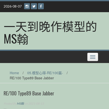
Skip
2026-08-07
to
content
一天到晚作模型的
MS翰
Toggle
navigation
Home
/
05.模型心得-RE/100篇-
/
RE/100 Type89 Base Jabber
RE/100 Type89 Base Jabber
Posted By
MS翰
on 2021-08-13