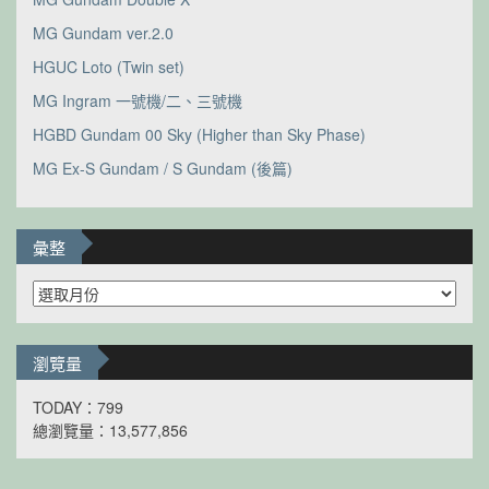
MG Gundam ver.2.0
HGUC Loto (Twin set)
MG Ingram 一號機/二、三號機
HGBD Gundam 00 Sky (Higher than Sky Phase)
MG Ex-S Gundam / S Gundam (後篇)
彙整
彙
整
瀏覽量
TODAY：799
總瀏覽量：13,577,856