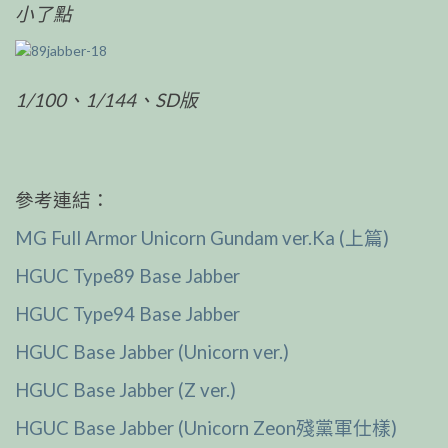
小了點
1/100、1/144、SD版
參考連結：
MG Full Armor Unicorn Gundam ver.Ka (上篇)
HGUC Type89 Base Jabber
HGUC Type94 Base Jabber
HGUC Base Jabber (Unicorn ver.)
HGUC Base Jabber (Z ver.)
HGUC Base Jabber (Unicorn Zeon殘黨軍仕樣)