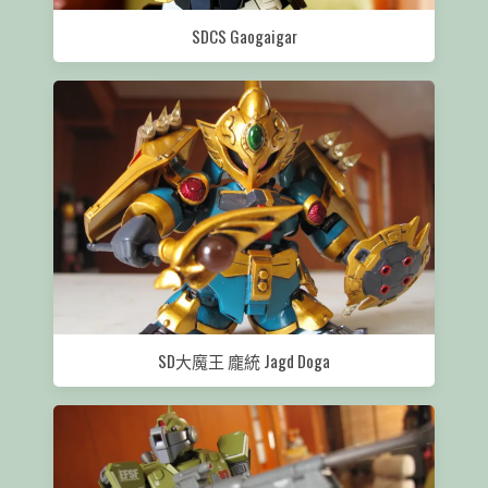
SDCS Gaogaigar
SD大魔王 龐統 Jagd Doga