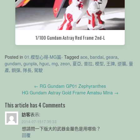
1/100 Gundam Astray Red Frame 2nd-L
Posted in
01.模型心得-MG篇-
Tagged
ace
,
bandai
,
geara
,
gundam
,
gunpla
,
hguc
,
mg
,
zeon
,
夏亞
,
普拉
,
模型
,
王牌
,
逆襲
,
量
產
,
鋼彈
,
隊長
,
駕駛
Post
←
RG Gundam GP01 Zephyranthes
navigation
HG Gundam Astray Gold Frame Amatsu Mina
→
This article has 4 Comments
訪客
表示:
2014-07-1517:35:33
想請問一下版大的武器金屬色是用哪些？
回覆