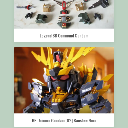
Legend BB Command Gundam
BB Unicorn Gundam [02] Banshee Norn