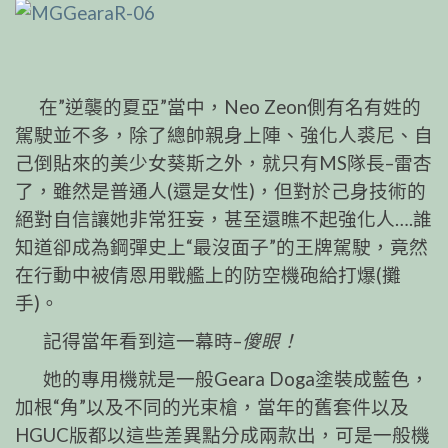
在”逆襲的夏亞”當中，Neo Zeon側有名有姓的
駕駛
並不多，除了總帥親身上陣、強化人裘尼、自
己倒貼來
的美少女葵斯之外，就只有MS隊長–雷杏
了，雖然是普
通人(還是女性)，但對於己身技術的
絕對自信讓她非常
狂妄，甚至還瞧不起強化人….誰
知道卻成為鋼彈史上
“最沒面子”的王牌駕駛，竟然
在行動中被倩恩用戰艦上
的防空機砲給打爆(攤
手)。
記得當年看到這一幕時–
傻眼！
她的專用機就是一般Geara Doga塗裝成藍色，
加根
“角”以及不同的光束槍，當年的舊套件以及
HGUC版都以
這些差異點分成兩款出，可是一般機