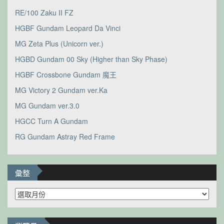
RE/100 Zaku II FZ
HGBF Gundam Leopard Da Vinci
MG Zeta Plus (Unicorn ver.)
HGBD Gundam 00 Sky (Higher than Sky Phase)
HGBF Crossbone Gundam 魔王
MG Victory 2 Gundam ver.Ka
MG Gundam ver.3.0
HGCC Turn A Gundam
RG Gundam Astray Red Frame
彙整
彙
整