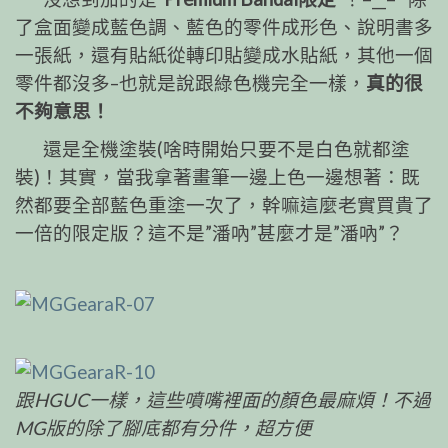
了盒面變成藍色調、藍色的零件成形色、說明書多
一
張紙，還有貼紙從轉印貼變成水貼紙，其他一個
零件都
沒多–也就是說跟綠色機完全一樣，
真的很
不夠意思！
還是全機塗裝(啥時開始只要不是白色就都塗
裝)！
其實，當我拿著畫筆一邊上色一邊想著：既
然都要全部
藍色重塗一次了，幹嘛這麼老實買貴了
一倍的限定版？
這不是”潘吶”甚麼才是”潘吶”？
跟HGUC一樣，這些噴嘴裡面的顏色最麻煩！不過
MG版的除了腳底都有分件，超方便