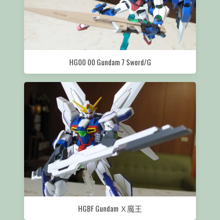
HG00 00 Gundam 7 Sword/G
HGBF Gundam Ｘ魔王