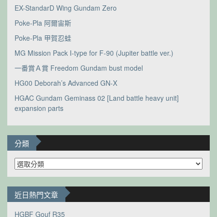
EX-StandarD Wing Gundam Zero
Poke-Pla 阿爾宙斯
Poke-Pla 甲賀忍蛙
MG Mission Pack I-type for F-90 (Jupiter battle ver.)
一番賞Ａ賞 Freedom Gundam bust model
HG00 Deborah’s Advanced GN-X
HGAC Gundam Geminass 02 [Land battle heavy unit]
expansion parts
分類
分
類
近日熱門文章
HGBF Gouf R35