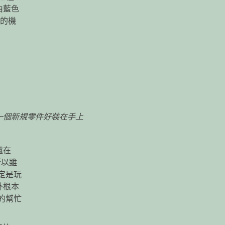
由藍色
臂的機
一個新規零件好裝在手上
還在
所以雖
定是玩
外根本
的幫忙