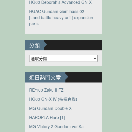
HG00 Deborah’s Advanced GN-X
HGAC Gundam Geminass 02
[Land battle heavy unit] expansion
parts
分類
分
類
近日熱門文章
RE/100 Zaku II FZ
HG00 GN-X IV (指揮官機)
MG Gundam Double X
HAROPLA Haro [1]
MG Victory 2 Gundam ver.Ka