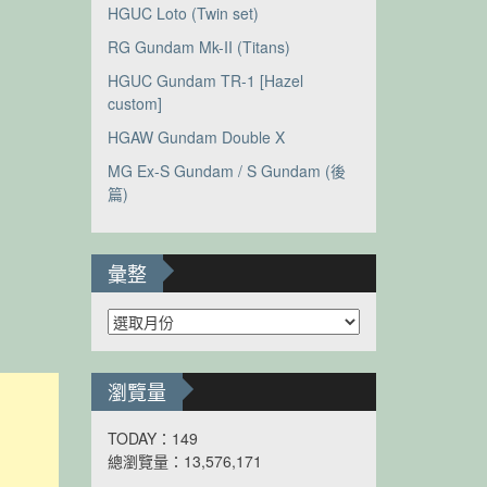
HGUC Loto (Twin set)
RG Gundam Mk-II (Titans)
HGUC Gundam TR-1 [Hazel
custom]
HGAW Gundam Double X
MG Ex-S Gundam / S Gundam (後
篇)
彙整
彙
整
瀏覽量
TODAY：149
總瀏覽量：13,576,171