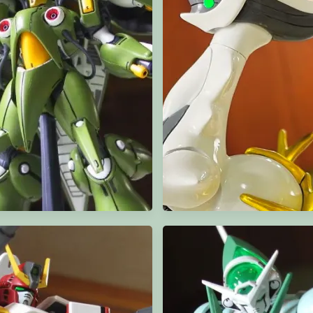
m Collection 1/400 Queen Mansa
Poke-Pla 阿爾宙斯