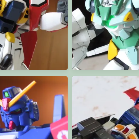
HGAW Gundam AirMaster
HGBF Gundam Portent