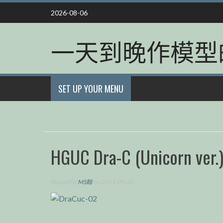
Skip
2026-08-06
to
content
一天到晚作模型
SET UP YOUR MENU
HGUC Dra-C (Unicorn ver.
Posted By
MS翰
on 2014-09-22