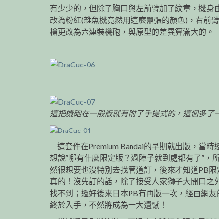
有少少的，但除了胸口與左前臂加了紋章，機身
改為粉紅(雜魚機竟然用這麼囂張的顏色)，右前
槍更改為六連裝機砲，與原型的差異算滿大的。
這把機砲在一般版就有附了手提式的，這個多了
這套件在Premium Bandai的早期就出版，當時
想說”哪有什麼限定版？過陣子就到處都有了”，
然很想要也沒特別去找管道訂，後來才知道PB限
真的！沒先訂的話，除了接受人家獅子大開口之
找不到；還好後來日本PB有再版一次，經由網友
終於入手，不然將成為一大遺憾！