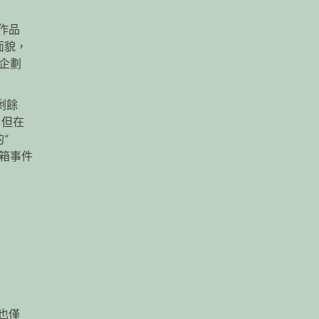
部作品
面貌，
品企劃
剩餘
，但在
的”
之箱事件
也僅