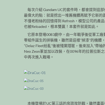
每次介紹 Gundam UC的套件時，都會提到這
最偉大的點：就是挖出一堆舊機體再賦予它新的
不僅老粉絲的回憶得到 Refresh，模型公司的產
也被Reloaded，根本雙贏！本套件就是如此。
它原本登場0083劇中，由一年戰爭後從軍工廠
零組件誕生的拼裝機，雖然是這樣”掉漆”的機體
“Delaz Fleet紛亂”後被殘黨隱匿，後來加入”帶袖
Neo Zeon軍並加以改裝，在0096年的拉普拉斯
中再次進入戰場。
本機登場於UC第三話的帛琉攻防戰，雖然畫面