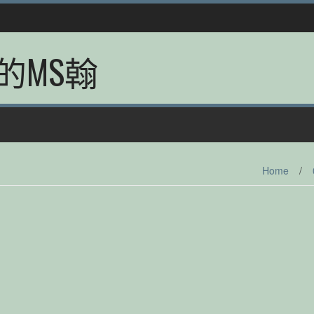
的MS翰
Home
/
)