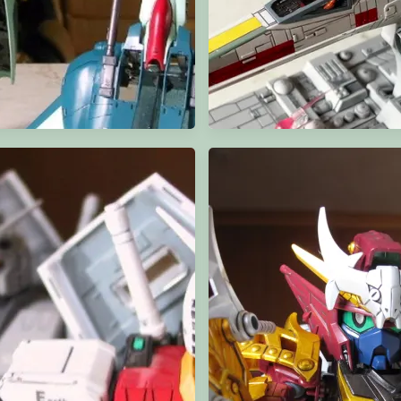
MG Re-GZ
STARWARS 1/72 X-Wing Starfi