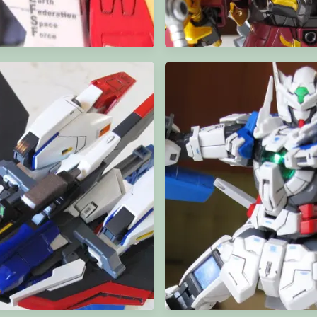
MG Gundam 10th Anniversary
BB 郭嘉 Versago