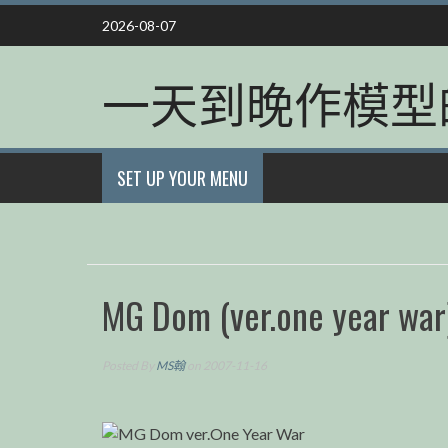
Skip
2026-08-07
to
content
一天到晚作模型
SET UP YOUR MENU
MG Dom (ver.one year war
Posted By
MS翰
on 2007-11-16