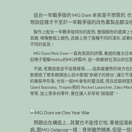
這台一年戰爭版的 MG Dom 本來是不想買的,
想說這樣才不至於一年戰爭版的改色重製品都沒收
製作上配合一年戰爭版特別的配色, 整個顏色的選擇上
其趣, 噴嘴整個上銀色, 武器上用了兩種不同的淺灰, 試
不同的氣氛。
MG Dom/Rick Dom 一直有很高的評價, 看過的幾
前陣子電擊Hobby的MG評鑑中, 這一款都排在頂尖的位置
不過, 老實說我並不這樣覺得……..這款最優秀的地方在於
新塑造了眾多鋼彈迷心目中那個”穿裙子的傢伙”, 讓它不
的重裝甲形象, 也有一般MS會有的靈活感, 而且武裝相當
Giant Bazooka, Tropen用的 Rocket Launcher, Zaku Mach
等等, 加上眾多的零件, 實在讓人非常有”超值感”。
問題出在構造上…其實也不能怪它啦, 畢竟這是
病, 跟MG Gelgoog一樣：骨架雖然精美, 但是