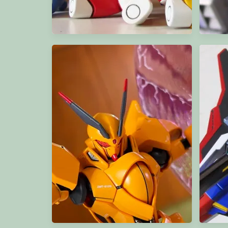
HGPG Petit'gguy"s" vol.1