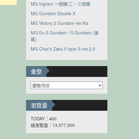
MG Ingram 一號機/二、三號機
MG Gundam Double X
MG Victory 2 Gundam ver.Ka
MG Ex-S Gundam / S Gundam (後
篇)
MG Char's Zaku II type-S ver.2.0
彙整
彙
整
瀏覽量
TODAY：460
總瀏覽量：13,577,500