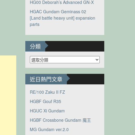
HG00 Deborah’s Advanced GN-X
HGAC Gundam Geminass 02
[Land battle heavy unit] expansion
parts
分類
分
類
近日熱門文章
RE/100 Zaku II FZ
HGBF Gouf R35
HGUC Xi Gundam
HGBF Crossbone Gundam 魔王
MG Gundam ver.2.0