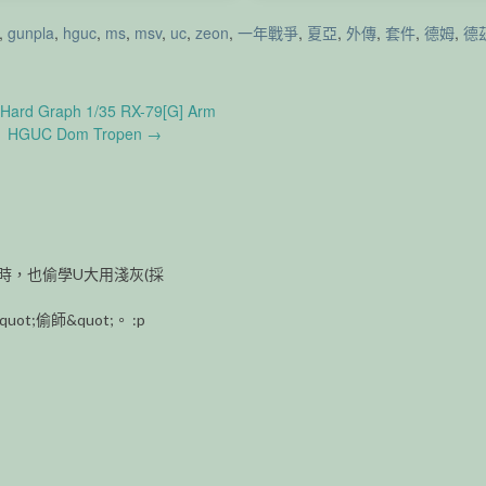
,
gunpla
,
hguc
,
ms
,
msv
,
uc
,
zeon
,
一年戰爭
,
夏亞
,
外傳
,
套件
,
德姆
,
德
Hard Graph 1/35 RX-79[G] Arm
HGUC Dom Tropen
→
GUC Z Gundam (Wave Shooter)
RG Gundam Astraea
色時，也偷學U大用淺灰(採
偷師&quot;。 :p