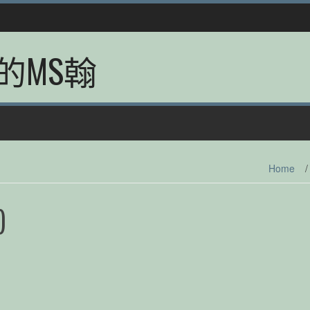
的MS翰
Home
/
)