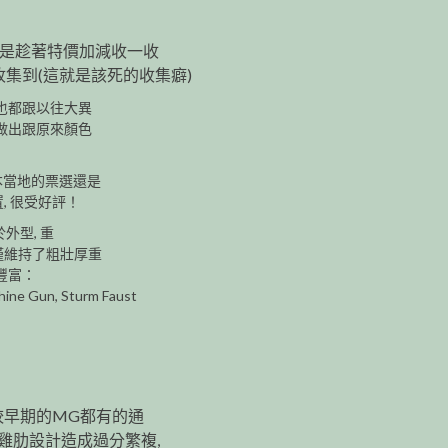
 也是趁著特價加減收一收
集到(這就是該死的收集癖)
也都跟以往大異
著做出跟原來顏色
次日本當地的票選還是
, 很受好評！
外型, 重
僅維持了粗壯厚重
豐富：
ine Gun, Sturm Faust
較早期的MG都有的通
一些雞肋設計造成過分繁複,