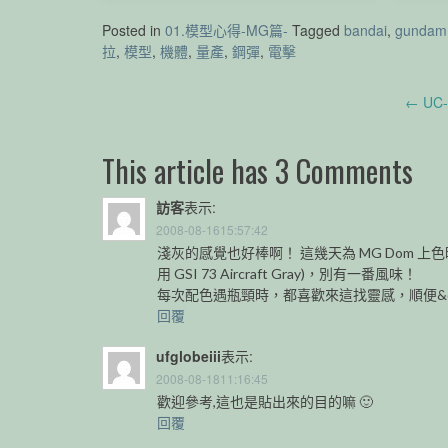
Posted in
01.模型心得-MG篇-
Tagged
bandai
,
gundam
拉
,
模型
,
機體
,
量產
,
鋼彈
,
電擊
Post
←
UC-
RE/100 Shokew
H
navigation
This article has 3 Comments
訪客
表示:
2008-08-1615:57:42
淺灰的感覺也好棒啊！ 這幾天為 MG Dom 上
用 GSI 73 Aircraft Gray)，別有一番風味！
每次配色遇瓶頸時，都喜歡來這找靈感，順便&quot;
回覆
ufglobeiii
表示:
2008-08-1811:16:45
歡迎參考,這也是貼出來的目的嘛 🙂
回覆