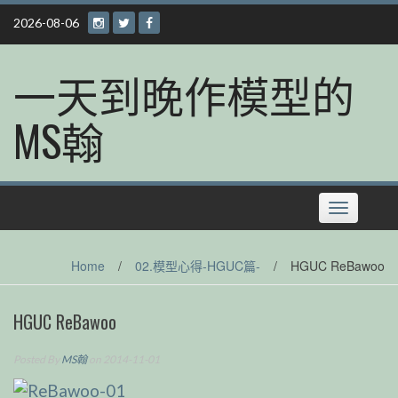
Skip
2026-08-06
to
content
一天到晚作模型的
MS翰
Toggle
navigation
Home
/
02.模型心得-HGUC篇-
/
HGUC ReBawoo
HGUC ReBawoo
Posted By
MS翰
on 2014-11-01