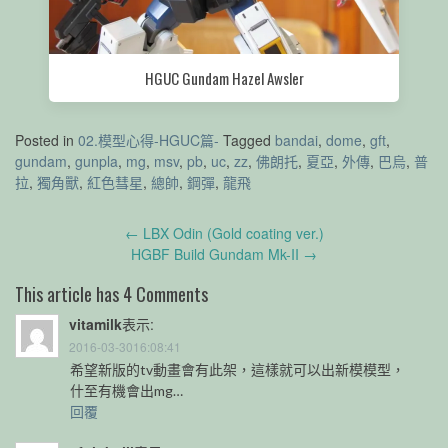
HGUC Gundam Hazel Awsler
Posted in
02.模型心得-HGUC篇-
Tagged
bandai
,
dome
,
gft
,
gundam
,
gunpla
,
mg
,
msv
,
pb
,
uc
,
zz
,
佛朗托
,
夏亞
,
外傳
,
巴烏
,
普
拉
,
獨角獸
,
紅色彗星
,
總帥
,
鋼彈
,
龍飛
Post
←
LBX Odin (Gold coating ver.)
navigation
HGBF Build Gundam Mk-II
→
This article has 4 Comments
vitamilk
表示:
2016-03-3016:08:41
希望新版的tv動畫會有此架，這樣就可以出新模模型，
什至有機會出mg…
回覆