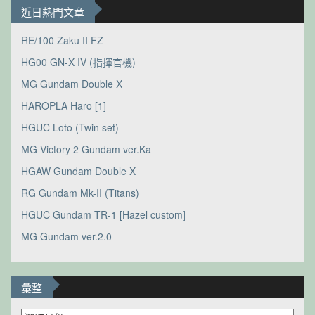
近日熱門文章
RE/100 Zaku II FZ
HG00 GN-X IV (指揮官機)
MG Gundam Double X
HAROPLA Haro [1]
HGUC Loto (Twin set)
MG Victory 2 Gundam ver.Ka
HGAW Gundam Double X
RG Gundam Mk-II (Titans)
HGUC Gundam TR-1 [Hazel custom]
MG Gundam ver.2.0
彙整
彙