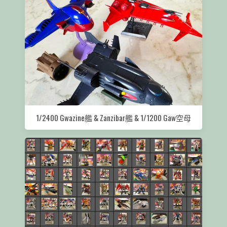
1/2400 Gwazine艦 & Zanzibar艦 & 1/1200 Gaw空母