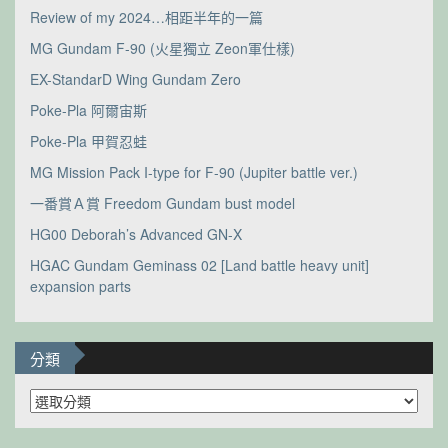
Review of my 2024…相距半年的一篇
MG Gundam F-90 (火星獨立 Zeon軍仕樣)
EX-StandarD Wing Gundam Zero
Poke-Pla 阿爾宙斯
Poke-Pla 甲賀忍蛙
MG Mission Pack I-type for F-90 (Jupiter battle ver.)
一番賞Ａ賞 Freedom Gundam bust model
HG00 Deborah’s Advanced GN-X
HGAC Gundam Geminass 02 [Land battle heavy unit]
expansion parts
分類
分
類