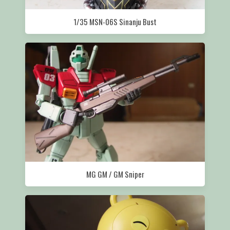
1/35 MSN-06S Sinanju Bust
MG GM / GM Sniper