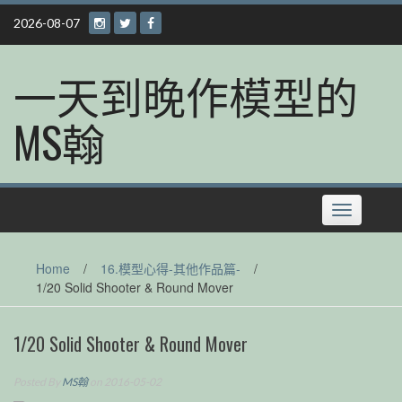
Skip
2026-08-07
to
content
一天到晚作模型的
MS翰
Toggle
navigation
Home
/
16.模型心得-其他作品篇-
/
1/20 Solid Shooter & Round Mover
1/20 Solid Shooter & Round Mover
Posted By
MS翰
on 2016-05-02