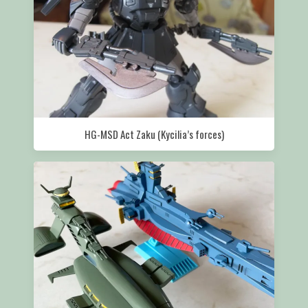
HG-MSD Act Zaku (Kycilia’s forces)