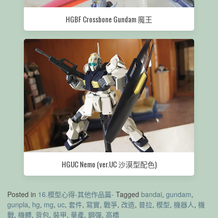
HGBF Crossbone Gundam 魔王
HGUC Nemo (ver.UC 沙漠型配色)
Posted in
16.模型心得-其他作品篇-
Tagged
bandai
,
gundam
,
gunpla
,
hg
,
mg
,
uc
,
套件
,
寫實
,
戰爭
,
改造
,
普拉
,
模型
,
機器人
,
機
戰
,
機體
,
背包
,
裝甲
,
量產
,
鋼彈
,
高橋