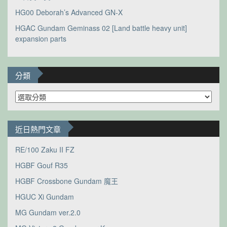
HG00 Deborah’s Advanced GN-X
HGAC Gundam Geminass 02 [Land battle heavy unit]
expansion parts
分類
分
類
近日熱門文章
RE/100 Zaku II FZ
HGBF Gouf R35
HGBF Crossbone Gundam 魔王
HGUC Xi Gundam
MG Gundam ver.2.0