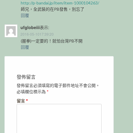
http://p-bandai.jp/item/item-1000104263/
師兄，全武裝的在PB發售，別忘了
回覆
ufglobeiii
表示:
2016-05-1017:39:20
(握拳)一定要的！就怕台灣PB不開
回覆
發佈留言
發佈留言必須填寫的電子郵件地址不會公開。
必填欄位標示為
*
留言
*