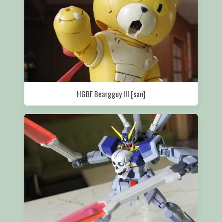
HGBF Beargguy III [san]