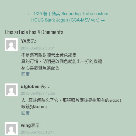
Post
←
1/20 裝甲騎兵 Scopedog Turbo custom
navigation
HGUC Stark Jegan (CCA-MSV ver.)
→
This article has 4 Comments
YA
表示:
2016-05-0302:33:01
不是還有敵對陣營土黃色那隻
真的可惜，明明是改個色就能出一打的機體
私心喜歡雜魚紫配色
回覆
ufglobeiii
表示:
2016-05-0307:45:25
ㄜ…寫註解時忘了它，那張照片應該是指現有的&quot;
眼鏡狗&quot;
回覆
wing
表示:
2016-05-1008:18:14