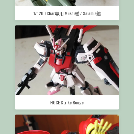
1/1200 Char專用 Musai艦 / Salamis艦
HGCE Strike Rouge