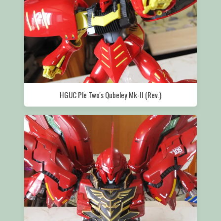
HGUC Ple Two's Qubeley Mk-II (Rev.)