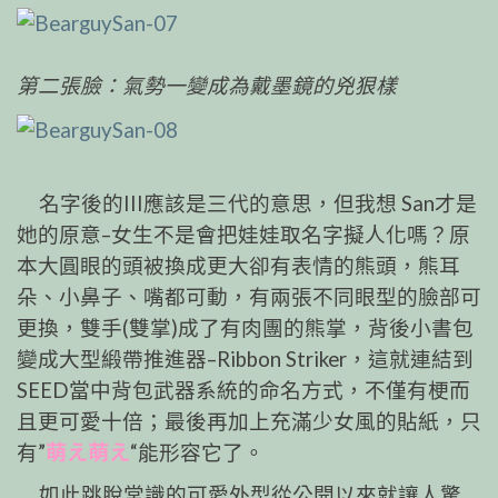
第二張臉：氣勢一變成為戴墨鏡的兇狠樣
名字後的III應該是三代的意思，但我想 San才是
她
的原意–女生不是會把娃娃取名字擬人化嗎？原
本大圓
眼的頭被換成更大卻有表情的熊頭，熊耳
朵、小鼻子、
嘴都可動，有兩張不同眼型的臉部可
更換，雙手(雙掌)
成了有肉團的熊掌，背後小書包
變成大型緞帶推進器–
Ribbon Striker，這就連結到
SEED當中背包武器系統的
命名方式，不僅有梗而
且更可愛十倍；最後再加上充滿
少女風的貼紙，只
有”
萌え萌え
“能形容它了。
如此跳脫常識的可愛外型從公開以來就讓人驚