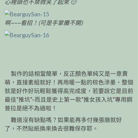
心裡頭也不禁微笑了起來 🙂
啊~~~看招！(可是手掌攤不開)
製作的話相當簡單，反正顏色單純又是一意賣
萌，
直接素組就好！再用暖一點的棕色滲墨，整個
就是好作
好玩輕鬆獲得高完成度，若要說它是目前
最佳”推坑”–
而且是史上第一款”推女孩入坑”專用鋼
普拉是絕不為過
啦！
難道沒有缺點嗎？如果能再多付幾張臉就好
了，不
然貼紙換來換去很難保存耶。