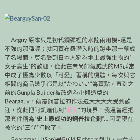
Acguy 原本只是初代鋼彈裡的水陸兩用機–還是
不
強的那種喔；就因賈布羅潛入時的蹲坐那一幕成
了名場
面，莫名受到日本人稱為地上最強生物的”
女子高生”的
歡迎，從此在崇尚帥氣威武的MS群當
中成了極為少數以
「可愛」著稱的機體，每次與它
相關的商品幾乎都是以
“かわいい”為賣點，直到之
前的Gunpla Builder被改造
為小熊造型的
Beargguy，顛覆鋼普拉的作法還大大大大
受到歡
迎，從此把阿凱進化到”
萌え
“的境界！我還曾經
把
那套件稱為”
史上最成功的鋼普拉企劃
“….可是現在
被它的”三代”打敗了。
Beargguy III(San)是Build Fighters劇中，由女主