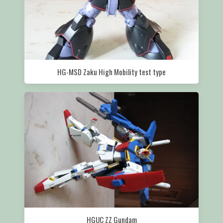
HG-MSD Zaku High Mobility test type
HGUC ZZ Gundam