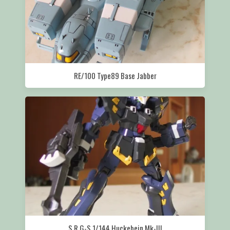
RE/100 Type89 Base Jabber
S.R.G-S 1/144 Huckebein Mk-III