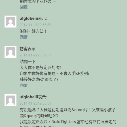
期待您的下次作品~~
回覆
ufglobeiii
表示:
2014-11-1620:55:57
謝謝，好方法！
回覆
訪客
表示:
2014-11-2223:59:57
請問一下
大大你不是設定派的嗎?
印象中你好像有提過，不會入手BF系列?
純粹好奇(好奇很久了)
回覆
ufglobeiii
表示:
2014-11-2519:56:51
有說過嗎？大概是初期還以為&quot;哼！又來騙小孩子
錢&quot;的時候吧 XD
我是設定派沒錯，Build Fighters 當中也有它們照著走的