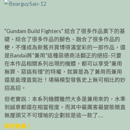
“Gundam Build Fighters” 結合了很多作品奠下的
基
礎、綜合了很多作品的腳色、融合了很多作品的
梗，
不僅成為新舊共賞博得滿堂彩的一部作品，還
是Bandai
將”兼用”這種惡德商法翻正的絕招–只要
在本作品相關
系列出現的機體，都可以享受”兼用
無罪、惡搞有理”的
特權，就算是為了兼用而兼用
還是能理直氣壯！堪稱模
型發售史上無可相比的妙
招高招。
但老實說：本系列機體雖然大多是兼用來的，水準
到誠意都還在相當程度，而其中最厲害最變態簡直
無厘
頭又不可理喻的企劃就是這一款了….
熊阿凱桑！