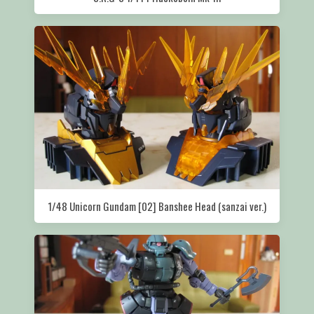
1/48 Unicorn Gundam [02] Banshee Head (sanzai ver.)