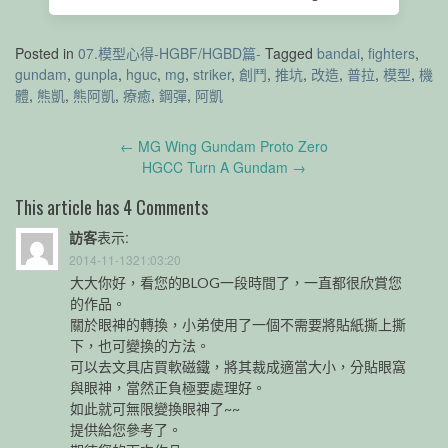
Posted in
07.模型心得-HGBF/HGBD篇-
Tagged
bandai
,
fighters
,
gundam
,
gunpla
,
hguc
,
mg
,
striker
,
創鬥
,
推坑
,
改造
,
普拉
,
模型
,
機
體
,
熊凱
,
熊阿凱
,
療癒
,
鋼彈
,
阿凱
Post
←
MG Wing Gundam Proto Zero
navigation
HGCC Turn A Gundam
→
This article has 4 Comments
訪客
表示:
2014-11-1321:03:20
大大你好，看您的BLOG一段時間了，一直都很欣賞您
的作品。
關於眼神的轉換，小弟使用了一個不需要將貼紙撕上撕
下，也可變換的方法。
可以去文具店買軟磁鐵，將其裁成適當大小，分貼眼窩
與眼神，當然正負極要處理好。
如此就可無限變換眼神了~~
提供給您參考了。