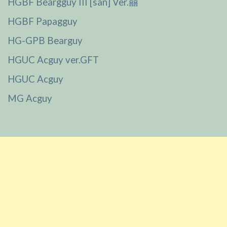
HGBF Beargguy III [san] Ver.囍
HGBF Papagguy
HG-GPB Bearguy
HGUC Acguy ver.GFT
HGUC Acguy
MG Acguy