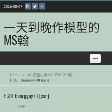
Skip
2026-08-07
to
content
一天到晚作模型的
MS翰
Toggle
navigation
Home
/
07.模型心得-HGBF/HGBD篇-
/
HGBF Beargguy III [san]
HGBF Beargguy III [san]
Posted By
MS翰
on 2014-11-13