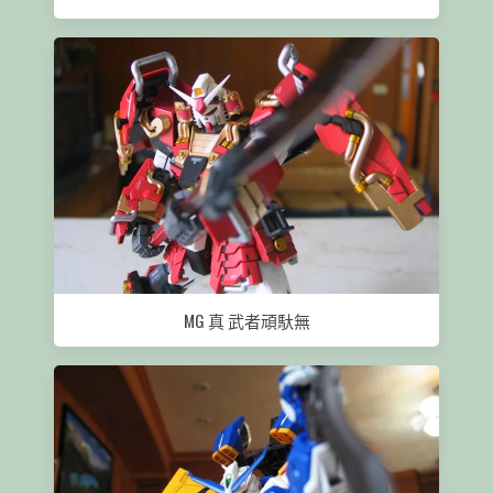
MG 真 武者頑馱無