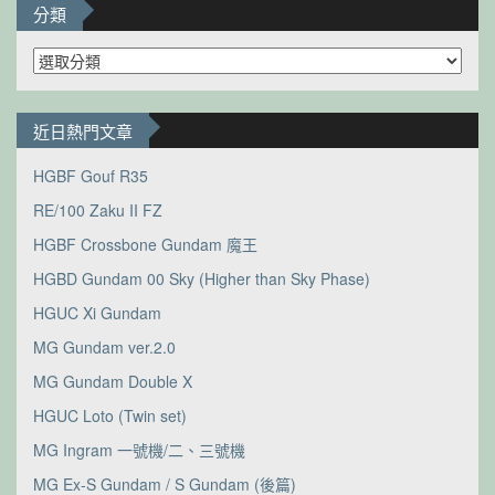
分類
分
類
近日熱門文章
HGBF Gouf R35
RE/100 Zaku II FZ
HGBF Crossbone Gundam 魔王
HGBD Gundam 00 Sky (Higher than Sky Phase)
HGUC Xi Gundam
MG Gundam ver.2.0
MG Gundam Double X
HGUC Loto (Twin set)
MG Ingram 一號機/二、三號機
MG Ex-S Gundam / S Gundam (後篇)