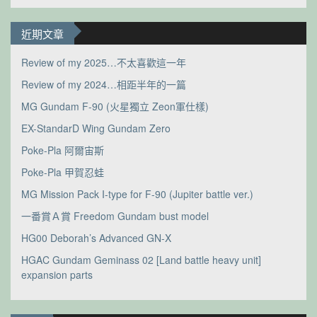
近期文章
Review of my 2025…不太喜歡這一年
Review of my 2024…相距半年的一篇
MG Gundam F-90 (火星獨立 Zeon軍仕樣)
EX-StandarD Wing Gundam Zero
Poke-Pla 阿爾宙斯
Poke-Pla 甲賀忍蛙
MG Mission Pack I-type for F-90 (Jupiter battle ver.)
一番賞Ａ賞 Freedom Gundam bust model
HG00 Deborah’s Advanced GN-X
HGAC Gundam Geminass 02 [Land battle heavy unit]
expansion parts