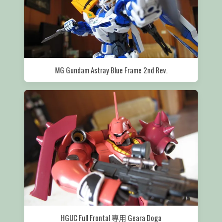
MG Gundam Astray Blue Frame 2nd Rev.
HGUC Full Frontal 專用 Geara Doga