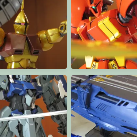
HGBF Gyan‧Gya‧Gyan
HGUC R-Jarja