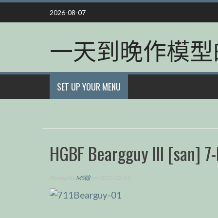
Skip
2026-08-07
to
content
一天到晚作模型
SET UP YOUR MENU
HGBF Beargguy III [san] 7-
Posted By
MS翰
on 2015-12-14