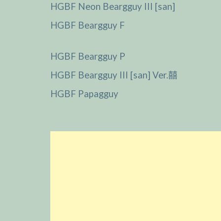
HGBF Neon Beargguy III [san]
HGBF Beargguy F
HGBF Beargguy P
HGBF Beargguy III [san] Ver.囍
HGBF Papagguy