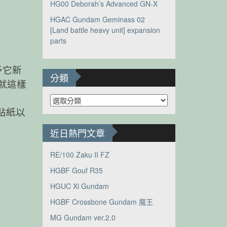
HG00 Deborah’s Advanced GN-X
HGAC Gundam Geminass 02
[Land battle heavy unit] expansion
parts
予它新
分類
就這樣
分
類
色貼紙以
近日熱門文章
RE/100 Zaku II FZ
HGBF Gouf R35
HGUC Xi Gundam
HGBF Crossbone Gundam 魔王
MG Gundam ver.2.0