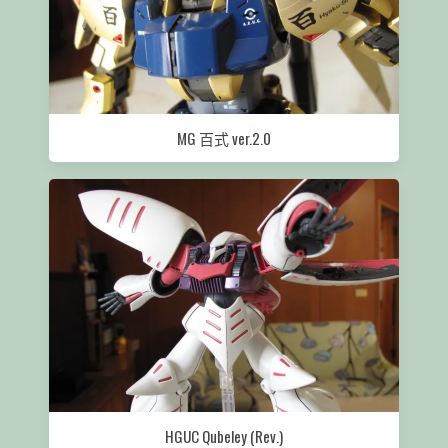
MG 百式 ver.2.0
HGUC Qubeley (Rev.)