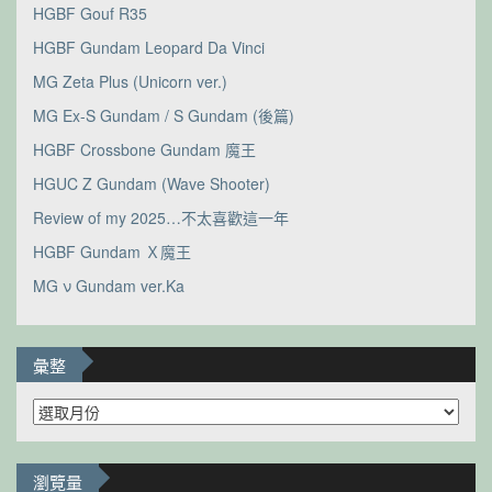
HGBF Gouf R35
HGBF Gundam Leopard Da Vinci
MG Zeta Plus (Unicorn ver.)
MG Ex-S Gundam / S Gundam (後篇)
HGBF Crossbone Gundam 魔王
HGUC Z Gundam (Wave Shooter)
Review of my 2025…不太喜歡這一年
HGBF Gundam Ｘ魔王
MG ν Gundam ver.Ka
彙整
彙
整
瀏覽量