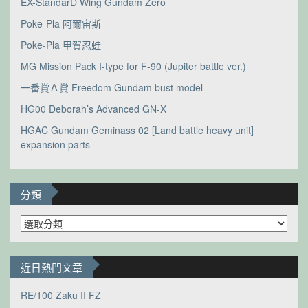
EX-StandarD Wing Gundam Zero
Poke-Pla 阿爾宙斯
Poke-Pla 甲賀忍蛙
MG Mission Pack I-type for F-90 (Jupiter battle ver.)
一番賞Ａ賞 Freedom Gundam bust model
HG00 Deborah’s Advanced GN-X
HGAC Gundam Geminass 02 [Land battle heavy unit]
expansion parts
分類
分
類
近日熱門文章
RE/100 Zaku II FZ