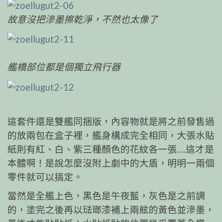
故意沒把滲墨擦乾淨，不然也太像了
艦橋部位都是個獨立飛行器
這套件還是雙艦同捆版，內容物就是將之前發售過
的放兩包在盒子裡，艦身構成完全相同，大張水貼
紙則有紅、白、紫三種顏色的花紋各一張….這才是
本體啊！是說怎麼沒附上劇中的大盾，明明一兩個
零件就可以搞定。
當然是全艦上色，黑色是午夜藍，灰色是之前調
的，塗完之後再以琺瑯漆補上兩舷的黃色並滲墨，