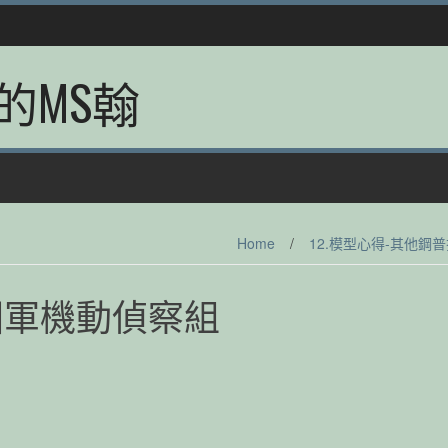
的MS翰
Home
/
12.模型心得-其他鋼普
吉翁公國軍機動偵察組