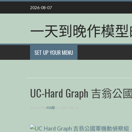
Skip
2026-08-07
to
content
一天到晚作模型
SET UP YOUR MENU
UC-Hard Graph 
Posted By
MS翰
on 2007-06-21