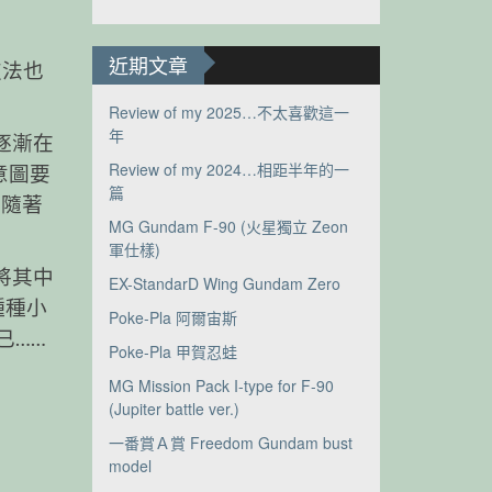
近期文章
技法也
Review of my 2025…不太喜歡這一
年
就逐漸在
Review of my 2024…相距半年的一
意圖要
篇
 隨著
MG Gundam F-90 (火星獨立 Zeon
軍仕樣)
 將其中
EX-StandarD Wing Gundam Zero
種種小
Poke-Pla 阿爾宙斯
已……
Poke-Pla 甲賀忍蛙
MG Mission Pack I-type for F-90
(Jupiter battle ver.)
一番賞Ａ賞 Freedom Gundam bust
model