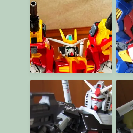
HG-GTO Guntank 初期型
宇宙戰艦2
HG Extreme Gundam (type-Leos) Eclipse
Face