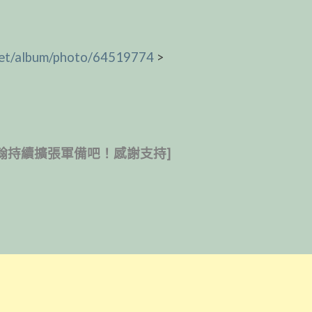
t.net/album/photo/64519774
>
翰持續擴張軍備吧！感謝支持]