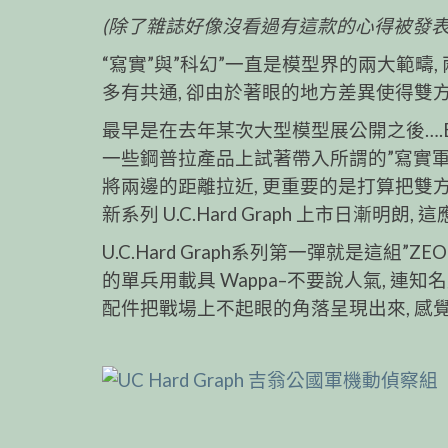
(除了雜誌好像沒看過有這款的心得被發表
“寫實”與”科幻”一直是模型界的兩大範疇,
多有共通, 卻由於著眼的地方差異使得雙
最早是在去年某次大型模型展公開之後….Ban
一些鋼普拉產品上試著帶入所謂的”寫實軍武
將兩邊的距離拉近, 更重要的是打算把雙
新系列 U.C.Hard Graph 上市日漸明
U.C.Hard Graph系列第一彈就是這組
的單兵用載具 Wappa–不要說人氣, 連
配件把戰場上不起眼的角落呈現出來, 感覺