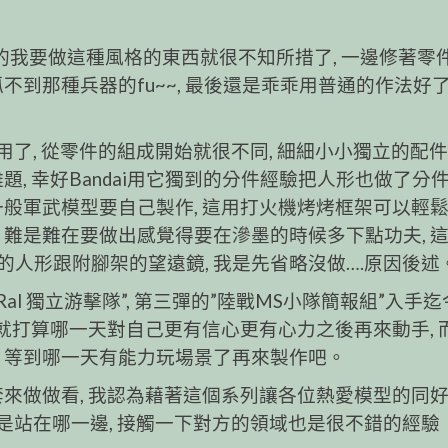
的我要做這種風格的東西就很不知所措了, 一邊修著零
不到那種兵器的fu~~, 最後還是乖乖用普通的作法好了,
用了, 從零件的組成開始就很不同, 細細小小獨立的配
, 幸好Bandai用它獨到的分件經驗把人形也做了分件,
一般軍武模型要自己製作, 這用打火機烤烤框架可以輕
 難是難在要做出感覺得要在滲墨的時候多下點功夫, 
人形跟附腳架的望遠鏡, 我是先省略沒做….原因後述
 Ral 獨立游擊隊”, 第三彈的”陸戰MS小隊簡報組”入手
 就打算哪一天對自己更有信心更有心力之後再來動手, 
 等到哪一天有能力玩場景了再來製作吧。
套來做做看, 我認為藉著這個系列讓各位熱愛模型的同
上你是站在哪一邊, 接觸一下對方的領域也是很不錯的經驗