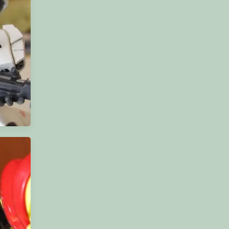
shee]
 Jäger