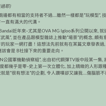
過耶)
 兩邊都有相當的支持者不過….雖然一樣都是”玩模型”, 
方一直有滿大的代溝。
dai近年來–尤其是OVA MG Igloo系列公開以來, 
風”, 並在產品跟模型雜誌上推動”場景”的概念, 頗有
方的玩家一網打盡！這想法先前就有在某篇文章發表過,
朗, 這應該會是 B社接下來的重要走向。
”ZEON公國軍機動偵察組”, 出自初代鋼彈TV版中段某一集,
知名度都幾乎是零–史上第一次立體化, 加上精緻的人形跟
就是”很有想法”的企劃, 令人讚嘆卻又讓我….傷腦筋不