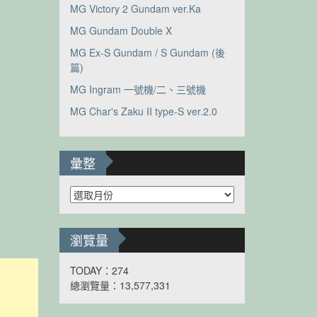
MG Victory 2 Gundam ver.Ka
MG Gundam Double X
MG Ex-S Gundam / S Gundam (後
篇)
MG Ingram 一號機/二、三號機
MG Char's Zaku II type-S ver.2.0
彙整
彙
整
瀏覽量
TODAY：274
總瀏覽量：13,577,331