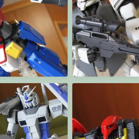
199 MechaColle Naska, Lasco,
HGUC Unicorn Gundam 02 [Ban
Kukulugan
(Unicorn mode)
MG Gundam AGE-1 Spallow
HGUC Shin Matsunaga's Gelgoog