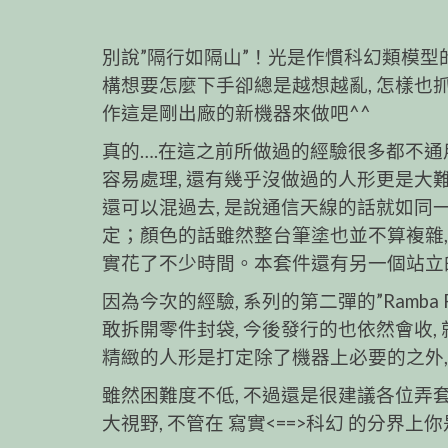
別說”隔行如隔山”！光是作慣科幻類模型
構想要怎麼下手卻總是越想越亂, 怎樣也抓
作這是剛出廠的新機器來做吧^^
真的….在這之前所做過的經驗很多都不通
容易處理, 還有幾乎沒做過的人形更是大難題
還可以混過去, 是說通信天線的話就如同
定；顏色的話雖然整台筆塗也並不算複雜,
實花了不少時間。本套件還有另一個站立的
因為今次的經驗, 系列的第二彈的”Ramba
敢拆開零件封袋, 今後發行的也依然會收,
精緻的人形是打定除了機器上必要的之外,
雖然困難度不低, 不過還是很建議各位弄
大視野, 不管在 寫實<==>科幻 的分界