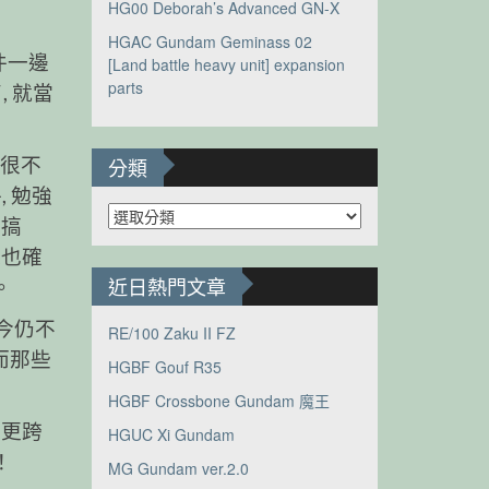
HG00 Deborah’s Advanced GN-X
HGAC Gundam Geminass 02
件一邊
[Land battle heavy unit] expansion
parts
 就當
件很不
分類
 勉強
分
鬆搞
類
這也確
近日熱門文章
。
迄今仍不
RE/100 Zaku II FZ
而那些
HGBF Gouf R35
HGBF Crossbone Gundam 魔王
好更跨
HGUC Xi Gundam
！
MG Gundam ver.2.0